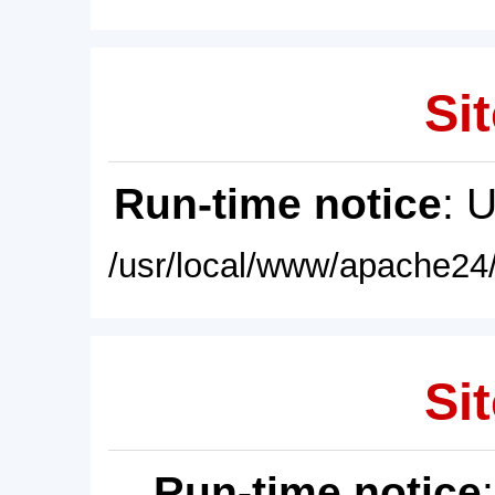
Sit
Run-time notice
: 
/usr/local/www/apache24/
Sit
Run-time notice