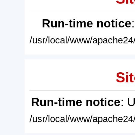
Run-time notice
/usr/local/www/apache24/
Sit
Run-time notice
: 
/usr/local/www/apache24/