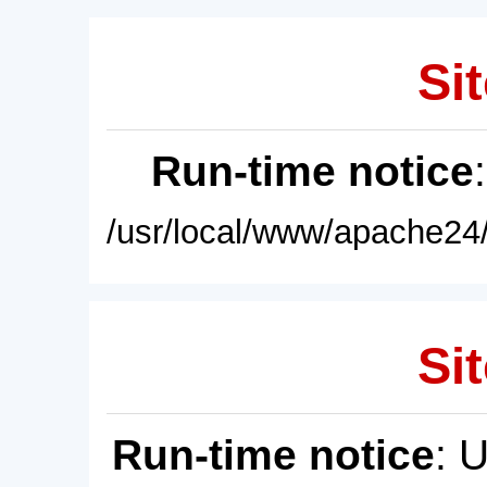
Sit
Run-time notice
/usr/local/www/apache24/
Sit
Run-time notice
: 