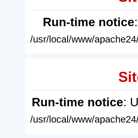
Run-time notice
/usr/local/www/apache24/
Sit
Run-time notice
: 
/usr/local/www/apache24/