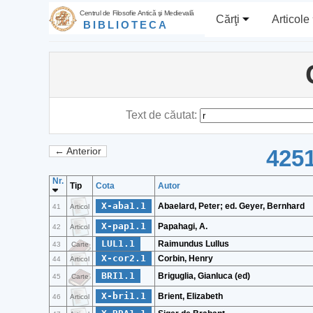
Centrul de Filosofie Antică şi Medievală
Cărţi
Articole
BIBLIOTECA
Text de căutat:
4251
← Anterior
Nr.
Tip
Cota
Autor
X-aba1.1
Abaelard, Peter; ed. Geyer, Bernhard
41
Articol
X-pap1.1
Papahagi, A.
42
Articol
LUL1.1
Raimundus Lullus
43
Carte
X-cor2.1
Corbin, Henry
44
Articol
BRI1.1
Briguglia, Gianluca (ed)
45
Carte
X-bri1.1
Brient, Elizabeth
46
Articol