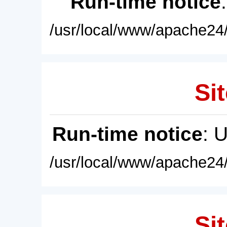
Run-time notice
/usr/local/www/apache24/
Sit
Run-time notice
: 
/usr/local/www/apache24/
Sit