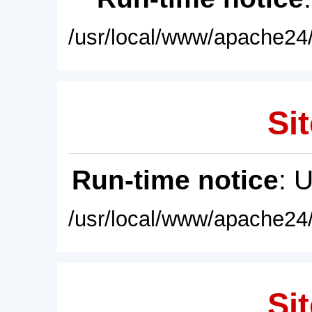
/usr/local/www/apache24/
Sit
Run-time notice
: 
/usr/local/www/apache24/
Sit