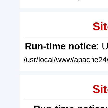
Sit
Run-time notice
: 
/usr/local/www/apache24/
Sit