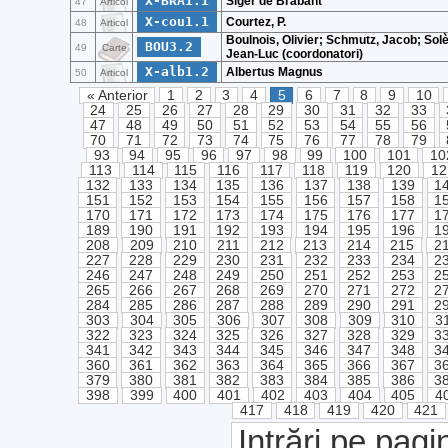
X-BRA1.1
Siger de Brabant
47
Articol
X-cou1.1
Courtez, P.
48
Articol
Boulnois, Olivier; Schmutz, Jacob; Solè
BOU3.2
49
Carte
Jean-Luc (coordonatori)
X-alb1.2
Albertus Magnus
50
Articol
« Anterior
1
2
3
4
5
6
7
8
9
10
24
25
26
27
28
29
30
31
32
33
47
48
49
50
51
52
53
54
55
56
70
71
72
73
74
75
76
77
78
79
93
94
95
96
97
98
99
100
101
10
113
114
115
116
117
118
119
120
12
132
133
134
135
136
137
138
139
1
151
152
153
154
155
156
157
158
1
170
171
172
173
174
175
176
177
1
189
190
191
192
193
194
195
196
1
208
209
210
211
212
213
214
215
2
227
228
229
230
231
232
233
234
2
246
247
248
249
250
251
252
253
2
265
266
267
268
269
270
271
272
2
284
285
286
287
288
289
290
291
2
303
304
305
306
307
308
309
310
3
322
323
324
325
326
327
328
329
3
341
342
343
344
345
346
347
348
3
360
361
362
363
364
365
366
367
3
379
380
381
382
383
384
385
386
3
398
399
400
401
402
403
404
405
4
417
418
419
420
421
Intrări pe pagi