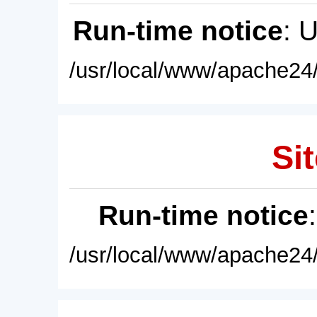
Run-time notice
: 
/usr/local/www/apache24/
Sit
Run-time notice
/usr/local/www/apache24/