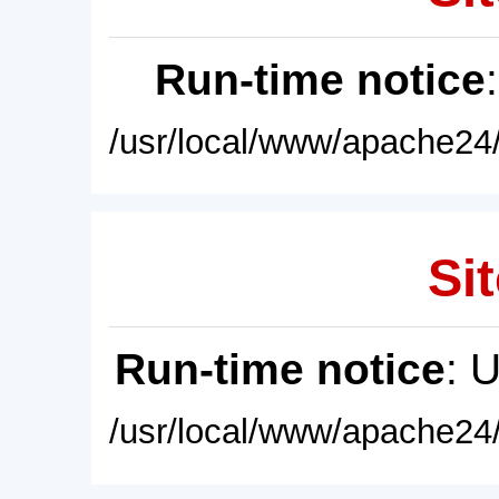
Run-time notice
/usr/local/www/apache24/
Sit
Run-time notice
: 
/usr/local/www/apache24/