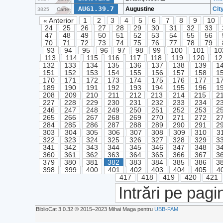
AUG1.39.7
Augustine
Cit
3825
Carte
« Anterior
1
2
3
4
5
6
7
8
9
10
24
25
26
27
28
29
30
31
32
33
47
48
49
50
51
52
53
54
55
56
70
71
72
73
74
75
76
77
78
79
93
94
95
96
97
98
99
100
101
10
113
114
115
116
117
118
119
120
12
132
133
134
135
136
137
138
139
1
151
152
153
154
155
156
157
158
1
170
171
172
173
174
175
176
177
1
189
190
191
192
193
194
195
196
1
208
209
210
211
212
213
214
215
2
227
228
229
230
231
232
233
234
2
246
247
248
249
250
251
252
253
2
265
266
267
268
269
270
271
272
2
284
285
286
287
288
289
290
291
2
303
304
305
306
307
308
309
310
3
322
323
324
325
326
327
328
329
3
341
342
343
344
345
346
347
348
3
360
361
362
363
364
365
366
367
3
379
380
381
382
383
384
385
386
3
398
399
400
401
402
403
404
405
4
417
418
419
420
421
Intrări pe pagi
BiblioCat 3.0.32 © 2015‒2023 Mihai Maga pentru
UBB-FAM