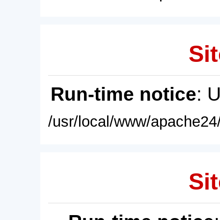
Sit
Run-time notice
: 
/usr/local/www/apache24/
Sit