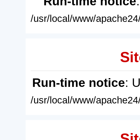
Run-time notice
/usr/local/www/apache24/
Sit
Run-time notice
: 
/usr/local/www/apache24/
Sit