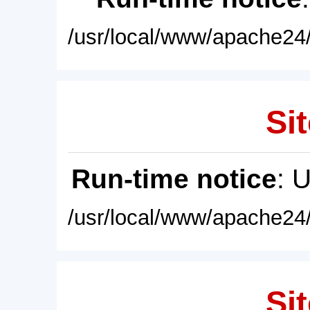
/usr/local/www/apache24/
Sit
Run-time notice
: 
/usr/local/www/apache24/
Sit