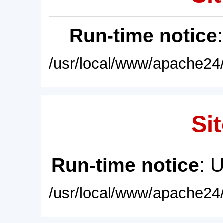
Run-time notice
/usr/local/www/apache24/
Sit
Run-time notice
: 
/usr/local/www/apache24/