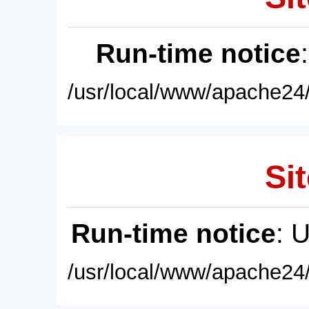
Run-time notice
/usr/local/www/apache24/
Sit
Run-time notice
: 
/usr/local/www/apache24/