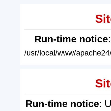
Sit
Run-time notice
/usr/local/www/apache24/
Sit
Run-time notice
: 