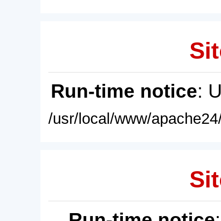
Sit
Run-time notice
: 
/usr/local/www/apache24/
Sit
Run-time notice