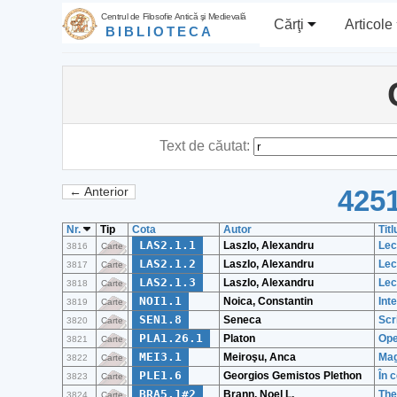
Centrul de Filosofie Antică şi Medievală
Cărţi
Articole
BIBLIOTECA
Text de căutat:
4251
← Anterior
Nr.
Tip
Cota
Autor
Titl
LAS2.1.1
Laszlo, Alexandru
Lec
3816
Carte
LAS2.1.2
Laszlo, Alexandru
Lec
3817
Carte
LAS2.1.3
Laszlo, Alexandru
Lec
3818
Carte
NOI1.1
Noica, Constantin
Int
3819
Carte
SEN1.8
Seneca
Scr
3820
Carte
PLA1.26.1
Platon
Ope
3821
Carte
MEI3.1
Meiroşu, Anca
Magi
3822
Carte
PLE1.6
Georgios Gemistos Plethon
În 
3823
Carte
BRA5.1#2
Brann, Noel L.
The
3824
Carte