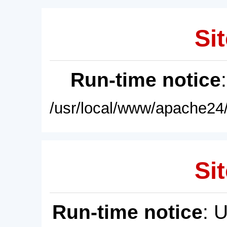
Sit
Run-time notice
/usr/local/www/apache24/
Sit
Run-time notice
: 