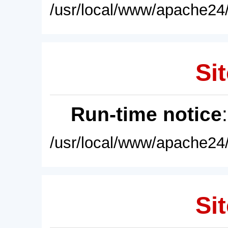
/usr/local/www/apache24/
Sit
Run-time notice
/usr/local/www/apache24/
Sit