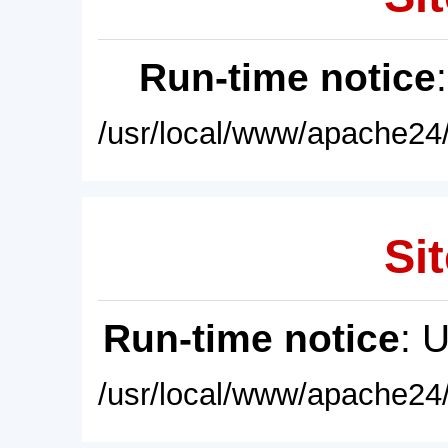
Run-time notice
/usr/local/www/apache24/
Sit
Run-time notice
: 
/usr/local/www/apache24/