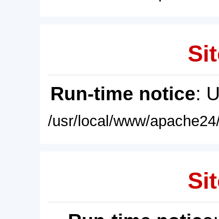
Sit
Run-time notice
: 
/usr/local/www/apache24/
Sit