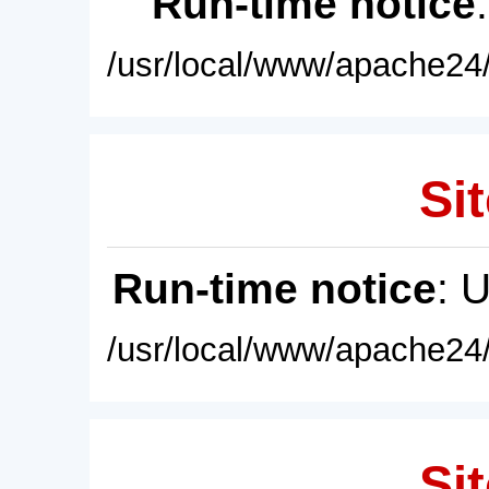
Run-time notice
/usr/local/www/apache24/
Sit
Run-time notice
: 
/usr/local/www/apache24/
Sit