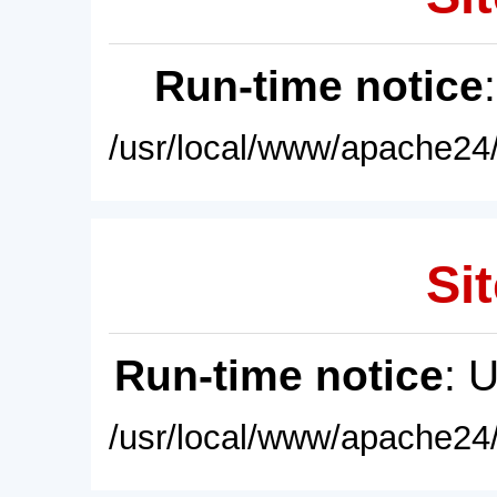
Run-time notice
/usr/local/www/apache24/
Sit
Run-time notice
: 
/usr/local/www/apache24/