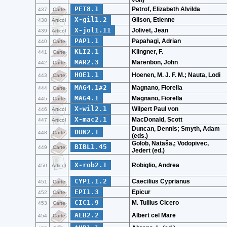
von)
PET8.1
Petrof, Elizabeth Alvilda
437
Carte
X-gil1.2
Gilson, Etienne
438
Articol
X-jol1.11
Jolivet, Jean
439
Articol
PAP1.1
Papahagi, Adrian
440
Carte
KLI2.1
Klingner, F.
441
Carte
MAR2.3
Marenbon, John
442
Carte
HOE1.1
Hoenen, M. J. F. M.; Nauta, Lodi
443
Carte
MAG4.1#2
Magnano, Fiorella
444
Carte
MAG4.1
Magnano, Fiorella
445
Carte
X-wil2.1
Wilpert Paul von
446
Articol
X-mac2.1
MacDonald, Scott
447
Articol
Duncan, Dennis; Smyth, Adam
DUN2.1
448
Carte
(eds.)
Golob, Nataša,; Vodopivec,
BIBL1.45
449
Carte
Jedert (ed.)
X-rob2.1
Robiglio, Andrea
450
Articol
CYP1.1.2
Caecilius Cyprianus
451
Carte
EPI1.3
Epicur
452
Carte
CIC1.9
M. Tullius Cicero
453
Carte
ALB2.2
Albert cel Mare
454
Carte