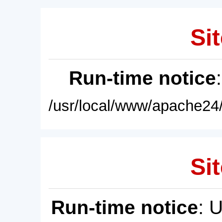
Sit
Run-time notice
/usr/local/www/apache24/
Sit
Run-time notice
: 