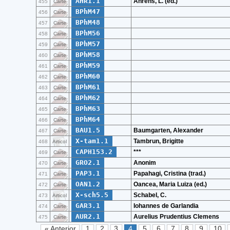
AHR1.1
Ahrens, L. (ed.)
455
Carte
BPhM47
456
Carte
BPhM48
457
Carte
BPhM56
458
Carte
BPhM57
459
Carte
BPhM58
460
Carte
BPhM59
461
Carte
BPhM60
462
Carte
BPhM61
463
Carte
BPhM62
464
Carte
BPhM63
465
Carte
BPhM64
466
Carte
BAU1.5
Baumgarten, Alexander
467
Carte
X-tam1.1
Tambrun, Brigitte
468
Articol
CAPH153.2
***
469
Carte
GRO2.1
Anonim
470
Carte
PAP3.1
Papahagi, Cristina (trad.)
471
Carte
OAN1.2
Oancea, Maria Luiza (ed.)
472
Carte
X-sch5.5
Schabel, C.
473
Articol
GAR3.1
Iohannes de Garlandia
474
Carte
AUR2.1
Aurelius Prudentius Clemens
475
Carte
« Anterior
1
2
3
4
5
6
7
8
9
10