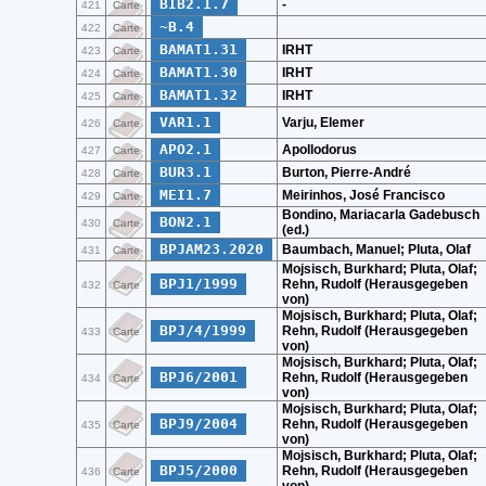
BIB2.1.7
-
421
Carte
~B.4
422
Carte
BAMAT1.31
IRHT
423
Carte
BAMAT1.30
IRHT
424
Carte
BAMAT1.32
IRHT
425
Carte
VAR1.1
Varju, Elemer
426
Carte
APO2.1
Apollodorus
427
Carte
BUR3.1
Burton, Pierre-André
428
Carte
MEI1.7
Meirinhos, José Francisco
429
Carte
Bondino, Mariacarla Gadebusch
BON2.1
430
Carte
(ed.)
BPJAM23.2020
Baumbach, Manuel; Pluta, Olaf
431
Carte
Mojsisch, Burkhard; Pluta, Olaf;
BPJ1/1999
Rehn, Rudolf (Herausgegeben
432
Carte
von)
Mojsisch, Burkhard; Pluta, Olaf;
BPJ/4/1999
Rehn, Rudolf (Herausgegeben
433
Carte
von)
Mojsisch, Burkhard; Pluta, Olaf;
BPJ6/2001
Rehn, Rudolf (Herausgegeben
434
Carte
von)
Mojsisch, Burkhard; Pluta, Olaf;
BPJ9/2004
Rehn, Rudolf (Herausgegeben
435
Carte
von)
Mojsisch, Burkhard; Pluta, Olaf;
BPJ5/2000
Rehn, Rudolf (Herausgegeben
436
Carte