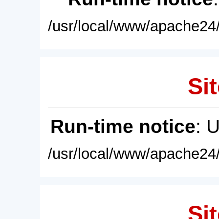
/usr/local/www/apache24/
Sit
Run-time notice
: 
/usr/local/www/apache24/
Sit