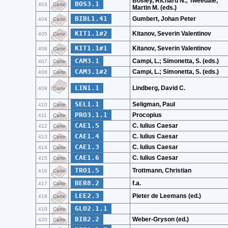
Bosley, Richard N.; Tweedale,
BOS3.1
403
Carte
Martin M. (eds.)
BIBL1.41
Gumbert, Johan Peter
404
Carte
KIT1.1#2
Kitanov, Severin Valentinov
405
Carte
KIT1.1#1
Kitanov, Severin Valentinov
406
Carte
CAM3.1
Campi, L.; Simonetta, S. (eds.)
407
Carte
CAM3.1#2
Campi, L.; Simonetta, S. (eds.)
408
Carte
LIN1.1
Lindberg, David C.
409
Carte
SEL1.1
Seligman, Paul
410
Carte
PRO3.1.1
Procopius
411
Carte
CAE1.5
C. Iulius Caesar
412
Carte
CAE1.4
C. Iulius Caesar
413
Carte
CAE1.3
C. Iulius Caesar
414
Carte
CAE1.6
C. Iulius Caesar
415
Carte
TRO1.5
Trottmann, Christian
416
Carte
BER8.2
f.a.
417
Carte
LEE2.3
Pieter de Leemans (ed.)
418
Carte
GLO2.1.1
419
Carte
BIB2.2
Weber-Gryson (ed.)
420
Carte