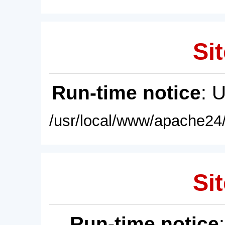
Sit
Run-time notice
: 
/usr/local/www/apache24/
Sit
Run-time notice