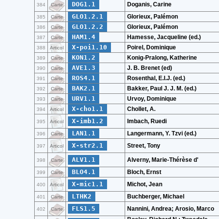
DOG1.1
Doganis, Carine
384
Carte
GLO1.2.1
Glorieux, Palémon
385
Carte
GLO1.2.2
Glorieux, Palémon
386
Carte
HAM1.4
Hamesse, Jacqueline (ed.)
387
Carte
X-poi1.10
Poirel, Dominique
388
Articol
KON1.2
Konig-Pralong, Katherine
389
Carte
AVE1.3
J. B. Brenet (ed)
390
Carte
ROS4.1
Rosenthal, E.I.J. (ed.)
391
Carte
BAK2.1
Bakker, Paul J. J. M. (ed.)
392
Carte
URV1.1
Urvoy, Dominique
393
Carte
X-cho1.1
Chollet, A.
394
Articol
X-imb1.2
Imbach, Ruedi
395
Articol
LAN1.1
Langermann, Y. Tzvi (ed.)
396
Carte
X-str2.1
Street, Tony
397
Articol
ALV1.1
Alverny, Marie-Thérèse d'
398
Carte
BLO4.1
Bloch, Ernst
399
Carte
X-mic1.1
Michot, Jean
400
Articol
LTHK2
Buchberger, Michael
401
Carte
FLS1.5
Nannini, Andrea; Arosio, Marco
402
Carte