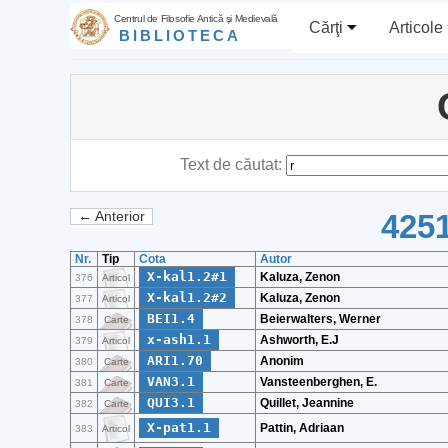
Centrul de Filosofie Antică şi Medievală
Cărţi
Articole
BIBLIOTECA
Text de căutat:
4251
← Anterior
Nr.
Tip
Cota
Autor
X-kal1.2#1
Kaluza, Zenon
376
Articol
X-kal1.2#2
Kaluza, Zenon
377
Articol
BEI1.4
Beierwalters, Werner
378
Carte
x-ash1.1
Ashworth, E.J
379
Articol
ARI1.70
Anonim
380
Carte
VAN3.1
Vansteenberghen, E.
381
Carte
QUI3.1
Quillet, Jeannine
382
Carte
X-pat1.1
Pattin, Adriaan
383
Articol