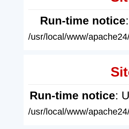
Run-time notice
/usr/local/www/apache24/
Sit
Run-time notice
: 
/usr/local/www/apache24/