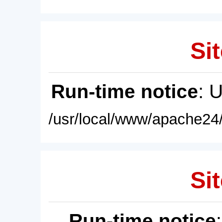
Sit
Run-time notice
: 
/usr/local/www/apache24/
Sit
Run-time notice