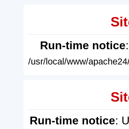
Sit
Run-time notice
/usr/local/www/apache24/
Sit
Run-time notice
: 