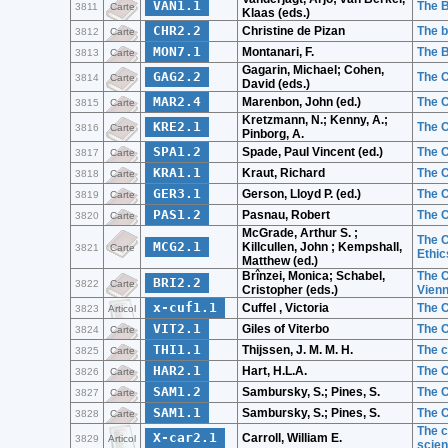
VAN1.1
The B
3811
Carte
Klaas (eds.)
CHR2.2
Christine de Pizan
The b
3812
Carte
MON7.1
Montanari, F.
The B
3813
Carte
Gagarin, Michael; Cohen,
GAG2.2
The C
3814
Carte
David (eds.)
MAR2.4
Marenbon, John (ed.)
The 
3815
Carte
Kretzmann, N.; Kenny, A.;
KRE2.1
The C
3816
Carte
Pinborg, A.
SPA1.2
Spade, Paul Vincent (ed.)
The 
3817
Carte
KRA1.1
Kraut, Richard
The 
3818
Carte
GER3.1
Gerson, Lloyd P. (ed.)
The 
3819
Carte
PAS1.2
Pasnau, Robert
The C
3820
Carte
McGrade, Arthur S. ;
The C
MCG2.1
Killcullen, John ; Kempshall,
3821
Carte
Ethic
Matthew (ed.)
Brînzei, Monica; Schabel,
The C
BRI2.2
3822
Carte
Cristopher (eds.)
Vien
x-cuf1.1
Cuffel , Victoria
The C
3823
Articol
VIT2.1
Giles of Viterbo
The 
3824
Carte
THI1.1
Thijssen, J. M. M. H.
The c
3825
Carte
HAR2.1
Hart, H.L.A.
The 
3826
Carte
SAM1.2
Sambursky, S.; Pines, S.
The C
3827
Carte
SAM1.1
Sambursky, S.; Pines, S.
The C
3828
Carte
The c
X-car2.1
Carroll, William E.
3829
Articol
scie