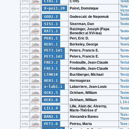
CTH1.1
CTHS
Tenda
3773
Carte
Tene 
X-poi1.20
Poirel, Dominique
3774
Articol
Victo
Teolo
GOD2.2
Godescalc de Nepomuk
3775
Carte
Senti
SIS1.1
Siserman, Dan
Teolo
3776
Carte
Ratzinger, Joseph (Papa
RAT1.2
Teolo
3777
Carte
Benedict al XVI-lea)
PER1.1
Perl, Eric D.
Teop
3778
Carte
BER5.1
Berkeley, George
Teori
3779
Carte
PET3.1#1
Peters, Francis E.
Terme
3780
Carte
PET3.1#2
Peters, Francis E.
Terme
3781
Carte
FRE3.2
Fredouille, Jean-Claude
Tertu
3782
Carte
FRE3.1
Fredouille, Jean-Claude
Tertu
3783
Carte
LTHK10
Buchberger, Michael
Terzi
3784
Carte
HER3.1
Hermagoras
Testi
3785
Carte
x-lab1.1
Labarriere, Jean-Louis
Texte
3786
Articol
OCK1.5
Ockham, William
Texte
3787
Carte
Texte
OCK1.6
Ockham, William
3788
Carte
I, 14-
Lille, Alain de; Alverny,
LIL1.4
Texte
3789
Carte
Marie-Thérèse d'
Teza 
BAN2.1
Alexandra Baneu
3790
Carte
Theme
PET1.6
Petreu, Marta
Teze 
3791
Carte