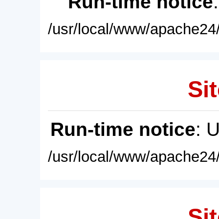
Run-time notice
/usr/local/www/apache24/
Sit
Run-time notice
: 
/usr/local/www/apache24/
Sit