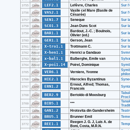
LEF2.1
Lefèvre, Charles
Sur l
3755
Carte
Vasile cel Mare (Basile de
VAS2.1
Sur l
3756
Carte
Césarée)
SEN1.7
Seneque
Sur l
3757
Carte
SCO1.3
Jean Duns Scot
Sur l
3758
Carte
Bardout, J.-C. ; Boulnois,
BAR1.1
Sur l
3759
Carte
Olivier (ed.)
GER1.1
Gerson, Jean
Sur l
3760
Carte
X-tro1.1
Trottmann C.
Sur l
3761
Articol
X-hen1.1
Henrici a Gandauo
Svmma
3762
Articol
x-bal1.1
Balberghe, Emile van
Sylva
3763
Articol
X-poi1.14
Poirel, Dominique
Symb
3764
Articol
Symbo
VER6.1
Verniere, Yvonne
3765
Carte
philo
HIE2.1
Hierocles Byzantinus
Syne
3766
Carte
Ernout, Alfred; Thomas,
ERN1.2
Synta
3767
Carte
Francois
Tabul
BER2.9
Bertoldo di Moosburg
3768
Carte
Procl
Tanak
BIB5.1
***
3769
Carte
Tradi
GAN1.2
Hrotsvita din Gandersheim
Teatr
3770
Carte
BRU5.1
Brunner Emil
Temei
3771
Carte
Reegen J. G. J, Luis A. de
REE1.1
Tempo
3772
Carte
Boni, Costa, M.R.N.