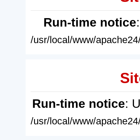
Run-time notice
/usr/local/www/apache24/
Sit
Run-time notice
: 
/usr/local/www/apache24/