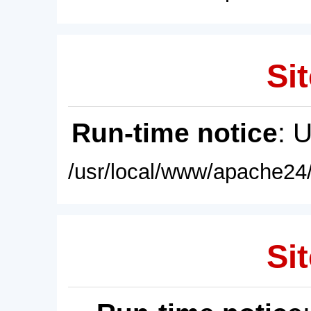
Sit
Run-time notice
: 
/usr/local/www/apache24/
Sit