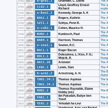
x-gru1.1
Gruender, C. David
The A
3792
Articol
Lloyd, Geoffrey Ernest
The a
LLO2.1
3793
Carte
Richard
explo
x-ken1.2
Kennedy, George A. K
The A
3794
Articol
ROG1.1
Rogers, Kathrin
The A
3795
Carte
SZI1.1
Szittya, Penn R.
The A
3796
Carte
x-coh2.1
Cohen, Maurice H.
The A
3797
Articol
The A
KUN2.1
Kunitzsch, Paul
3798
Carte
influ
HAR4.1
Harrison, Thomas
The a
3799
Carte
x-sea1.1
Seaton, R.C.
The 
3800
Articol
BAC1.1
Roger Bacon
The a
3801
Carte
Dolezalova, L; Kiss, F. G.;
The A
DOL1.1
3802
Carte
Wojcik, R.
Hunga
ARI1.26
Aristotel
The A
3803
Carte
LEW1.1
Lewis, Sian
The 
3804
Carte
The B
X-arm1.2
Armstrong, A. H.
3805
Articol
Outsi
THO1.34.1
Thomas Aquinas
The b
3806
Carte
THO1.34.2
Thomas Aquinas
The b
3807
Carte
Thomas Raynalde, Elaine
HOB1.1
The B
3808
Carte
Hobby (ed.)
ibn Paḳudah, Baḥye ben
PAK1.1
The b
3809
Carte
Yosef
YEH1.2
Yehudah ha-Leṿi
The B
3810
Carte
Vanderjagt, Arjo; van Berkel,