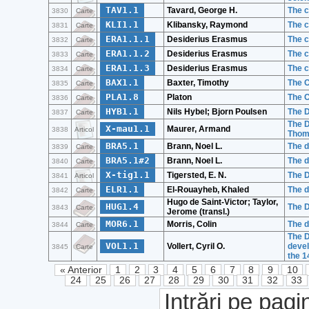
TAV1.1
Tavard, George H.
The c
3830
Carte
KLI1.1
Klibansky, Raymond
The c
3831
Carte
ERA1.1.1
Desiderius Erasmus
The c
3832
Carte
ERA1.1.2
Desiderius Erasmus
The c
3833
Carte
ERA1.1.3
Desiderius Erasmus
The c
3834
Carte
BAX1.1
Baxter, Timothy
The C
3835
Carte
PLA1.8
Platon
The C
3836
Carte
HYB1.1
Nils Hybel; Bjorn Poulsen
The 
3837
Carte
The D
X-mau1.1
Maurer, Armand
3838
Articol
Thom
BRA5.1
Brann, Noel L.
The d
3839
Carte
BRA5.1#2
Brann, Noel L.
The d
3840
Carte
X-tig1.1
Tigersted, E. N.
The D
3841
Articol
ELR1.1
El-Rouayheb, Khaled
The d
3842
Carte
Hugo de Saint-Victor; Taylor,
HUG1.4
The D
3843
Carte
Jerome (transl.)
MOR6.1
Morris, Colin
The d
3844
Carte
The D
VOL1.1
Vollert, Cyril O.
devel
3845
Carte
the 1
« Anterior
1
2
3
4
5
6
7
8
9
10
24
25
26
27
28
29
30
31
32
33
Intrări pe pagi