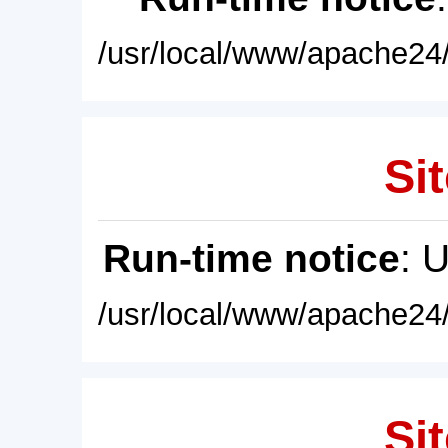
/usr/local/www/apache24/
Sit
Run-time notice
: 
/usr/local/www/apache24/
Sit