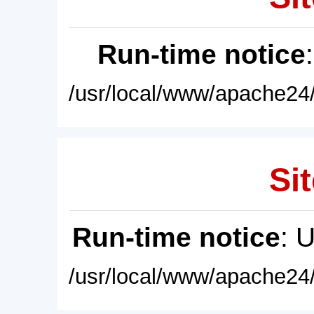
Run-time notice
/usr/local/www/apache24/
Sit
Run-time notice
: 
/usr/local/www/apache24/