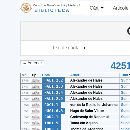
Centrul de Filosofie Antică şi Medievală
Cărţi
Articole
BIBLIOTECA
Text de căutat:
4251
← Anterior
Nr.
Tip
Cota
Autor
Titlu
HAL1.2.2
Alexander de Hales
Summa
3746
Carte
HAL1.2.3
Alexander de Hales
Summa
3747
Carte
HAL1.2.4
Alexander de Hales
Summa
3748
Carte
HAL1.2.5
Alexander de Hales
Summa
3749
Carte
ROC1.1
von de la Rochelle, Johannes
Summ
3750
Carte
HUG1.6.3
Hugo de Saint-Victor
Super
3751
Carte
GOD2.1
Godescalp de Nepomuk
Super
3752
Carte
THO1.5
Toma din Aquino
Super
3753
Carte
THO5.1
Thome de Argentina
Super
3754
Carte