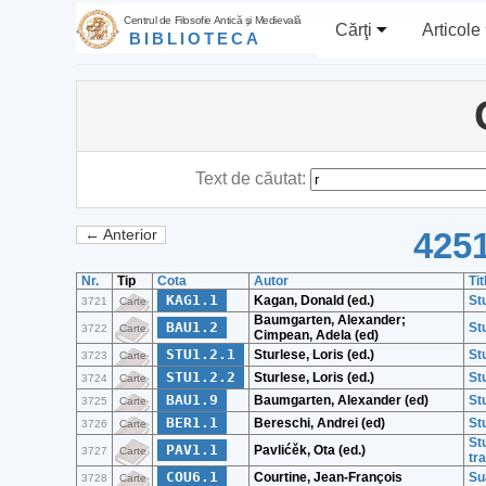
Centrul de Filosofie Antică şi Medievală
Cărţi
Articole
BIBLIOTECA
Text de căutat:
4251
← Anterior
Nr.
Tip
Cota
Autor
Ti
KAG1.1
Kagan, Donald (ed.)
St
3721
Carte
Baumgarten, Alexander;
BAU1.2
St
3722
Carte
Cimpean, Adela (ed)
STU1.2.1
Sturlese, Loris (ed.)
Stu
3723
Carte
STU1.2.2
Sturlese, Loris (ed.)
Stu
3724
Carte
BAU1.9
Baumgarten, Alexander (ed)
Stu
3725
Carte
BER1.1
Bereschi, Andrei (ed)
Stu
3726
Carte
St
PAV1.1
Pavlićěk, Ota (ed.)
3727
Carte
tr
COU6.1
Courtine, Jean-François
Su
3728
Carte