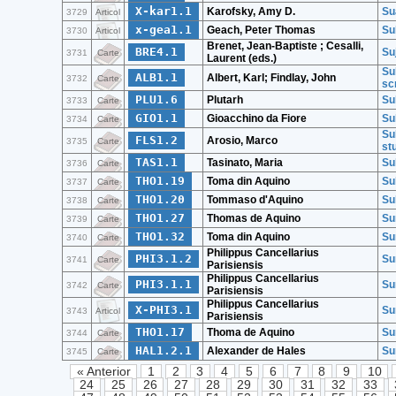
X-kar1.1
Karofsky, Amy D.
Su
3729
Articol
x-gea1.1
Geach, Peter Thomas
Su
3730
Articol
Brenet, Jean-Baptiste ; Cesalli,
BRE4.1
Su
3731
Carte
Laurent (eds.)
Sul
ALB1.1
Albert, Karl; Findlay, John
3732
Carte
scr
PLU1.6
Plutarh
Su
3733
Carte
GIO1.1
Gioacchino da Fiore
Su
3734
Carte
Su
FLS1.2
Arosio, Marco
3735
Carte
st
TAS1.1
Tasinato, Maria
Su
3736
Carte
THO1.19
Toma din Aquino
Sul
3737
Carte
THO1.20
Tommaso d'Aquino
Sul
3738
Carte
THO1.27
Thomas de Aquino
Su
3739
Carte
THO1.32
Toma din Aquino
Su
3740
Carte
Philippus Cancellarius
PHI3.1.2
Su
3741
Carte
Parisiensis
Philippus Cancellarius
PHI3.1.1
Su
3742
Carte
Parisiensis
Philippus Cancellarius
X-PHI3.1
Su
3743
Articol
Parisiensis
THO1.17
Thoma de Aquino
Su
3744
Carte
HAL1.2.1
Alexander de Hales
Su
3745
Carte
« Anterior
1
2
3
4
5
6
7
8
9
10
24
25
26
27
28
29
30
31
32
33