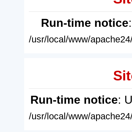
Run-time notice
/usr/local/www/apache24/
Sit
Run-time notice
: 
/usr/local/www/apache24/