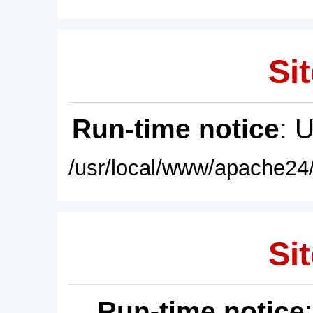
Sit
Run-time notice
: 
/usr/local/www/apache24/
Sit
Run-time notice