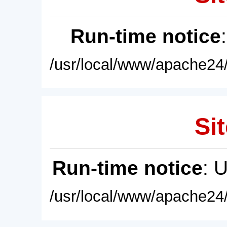
Run-time notice
/usr/local/www/apache24/
Sit
Run-time notice
: 
/usr/local/www/apache24/