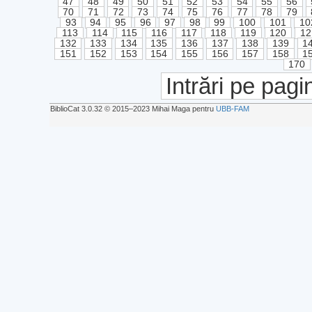
47
48
49
50
51
52
53
54
55
56
70
71
72
73
74
75
76
77
78
79
93
94
95
96
97
98
99
100
101
10
113
114
115
116
117
118
119
120
12
132
133
134
135
136
137
138
139
1
151
152
153
154
155
156
157
158
1
170
Intrări pe pagi
BiblioCat 3.0.32 © 2015‒2023 Mihai Maga pentru
UBB-FAM