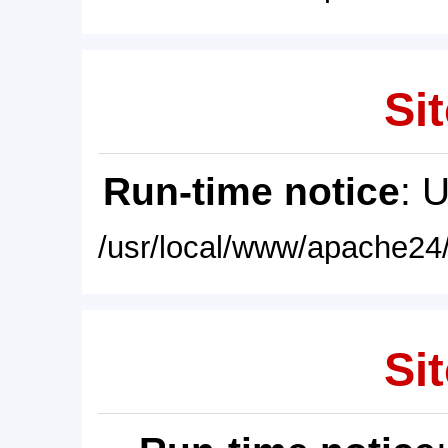
Sit
Run-time notice
: 
/usr/local/www/apache24/
Sit