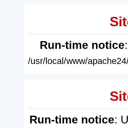
Sit
Run-time notice
/usr/local/www/apache24/
Sit
Run-time notice
: 