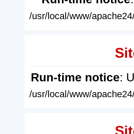
/usr/local/www/apache24/
Sit
Run-time notice
: 
/usr/local/www/apache24/
Sit