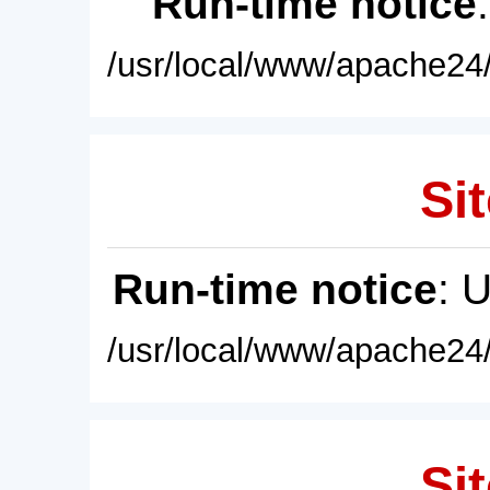
Run-time notice
/usr/local/www/apache24/
Sit
Run-time notice
: 
/usr/local/www/apache24/
Sit