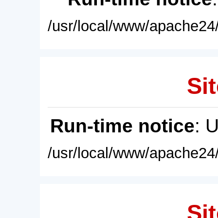
/usr/local/www/apache24/
Sit
Run-time notice
: 
/usr/local/www/apache24/
Sit