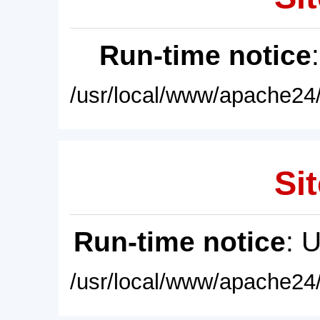
Run-time notice
/usr/local/www/apache24/
Sit
Run-time notice
: 
/usr/local/www/apache24/