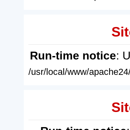
Sit
Run-time notice
: 
/usr/local/www/apache24/
Sit