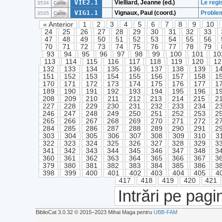
VIE2.1
Vielliard, Jeanne (ed.)
Le regi
3534
Carte
VIG1.1
Vignaux, Paul (coord.)
Problem
3535
Carte
« Anterior
1
2
3
4
5
6
7
8
9
10
24
25
26
27
28
29
30
31
32
33
47
48
49
50
51
52
53
54
55
56
70
71
72
73
74
75
76
77
78
79
93
94
95
96
97
98
99
100
101
10
113
114
115
116
117
118
119
120
12
132
133
134
135
136
137
138
139
1
151
152
153
154
155
156
157
158
1
170
171
172
173
174
175
176
177
1
189
190
191
192
193
194
195
196
1
208
209
210
211
212
213
214
215
2
227
228
229
230
231
232
233
234
2
246
247
248
249
250
251
252
253
2
265
266
267
268
269
270
271
272
2
284
285
286
287
288
289
290
291
2
303
304
305
306
307
308
309
310
3
322
323
324
325
326
327
328
329
3
341
342
343
344
345
346
347
348
3
360
361
362
363
364
365
366
367
3
379
380
381
382
383
384
385
386
3
398
399
400
401
402
403
404
405
4
417
418
419
420
421
Intrări pe pagi
BiblioCat 3.0.32 © 2015‒2023 Mihai Maga pentru
UBB-FAM