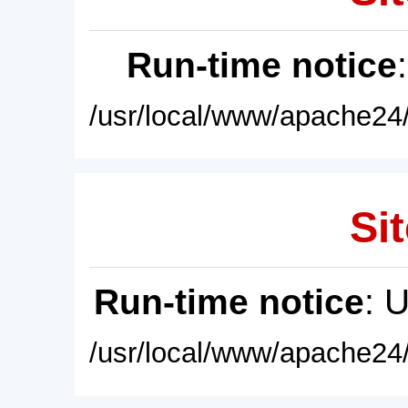
Run-time notice
/usr/local/www/apache24/
Sit
Run-time notice
: 
/usr/local/www/apache24/