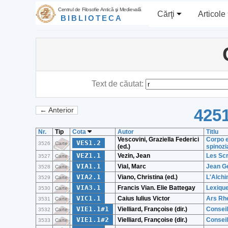
Centrul de Filosofie Antică şi Medievală
Cărţi
Articole
BIBLIOTECA
Text de căutat:
4251
← Anterior
Nr.
Tip
Cota
Autor
Titlu
Vescovini, Graziella Federici
Corpo e 
VES1.2
3526
Carte
(ed.)
spinozi
VEZ1.1
Vezin, Jean
Les Scr
3527
Carte
VIA1.1
Vial, Marc
Jean Ge
3528
Carte
VIA2.1
Viano, Christina (ed.)
L'Alchi
3529
Carte
VIA3.1
Francis Vian. Elie Battegay
Lexique
3530
Carte
VIC1.1
Caius Iulius Victor
Ars Rh
3531
Carte
VIE1.1#1
Vielliard, Françoise (dir.)
Conseil
3532
Carte
VIE1.1#2
Vielliard, Françoise (dir.)
Conseil
3533
Carte