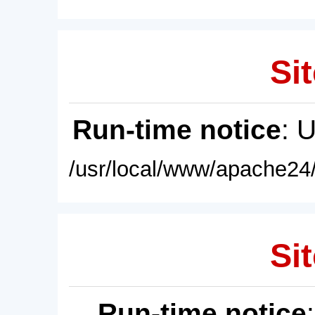
Sit
Run-time notice
: 
/usr/local/www/apache24/
Sit
Run-time notice