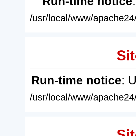
Run-time notice
/usr/local/www/apache24/
Sit
Run-time notice
: 
/usr/local/www/apache24/
Sit