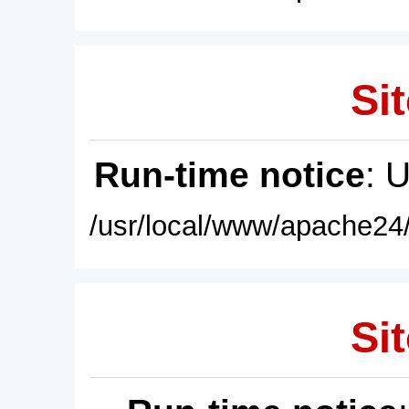
Sit
Run-time notice
: 
/usr/local/www/apache24/
Sit