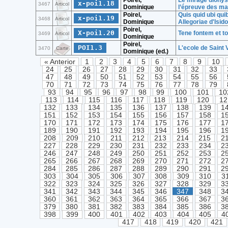
Poirel,
Le mirage dionysi
x-poi1.18
3467
Articol
Dominique
l’épreuve des ma
Poirel,
Quis quid ubi qu
x-poi1.19
3468
Articol
Dominique
Allegoriae d'Isido
Poirel,
X-poi1.20
Tene fontem et to
3469
Articol
Dominique
Poirel,
POI1.3
L'ecole de Saint 
3470
Carte
Dominique (ed.)
« Anterior
1
2
3
4
5
6
7
8
9
10
24
25
26
27
28
29
30
31
32
33
47
48
49
50
51
52
53
54
55
56
70
71
72
73
74
75
76
77
78
79
93
94
95
96
97
98
99
100
101
10
113
114
115
116
117
118
119
120
12
132
133
134
135
136
137
138
139
1
151
152
153
154
155
156
157
158
1
170
171
172
173
174
175
176
177
1
189
190
191
192
193
194
195
196
1
208
209
210
211
212
213
214
215
2
227
228
229
230
231
232
233
234
2
246
247
248
249
250
251
252
253
2
265
266
267
268
269
270
271
272
2
284
285
286
287
288
289
290
291
2
303
304
305
306
307
308
309
310
3
322
323
324
325
326
327
328
329
3
341
342
343
344
345
346
347
348
3
360
361
362
363
364
365
366
367
3
379
380
381
382
383
384
385
386
3
398
399
400
401
402
403
404
405
4
417
418
419
420
421