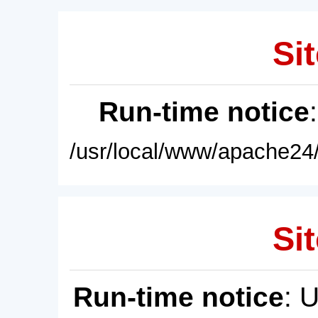
Sit
Run-time notice
/usr/local/www/apache24/
Sit
Run-time notice
: 