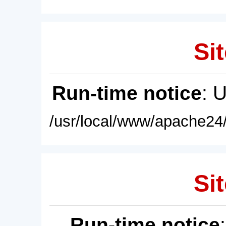
Sit
Run-time notice
: 
/usr/local/www/apache24/
Sit
Run-time notice