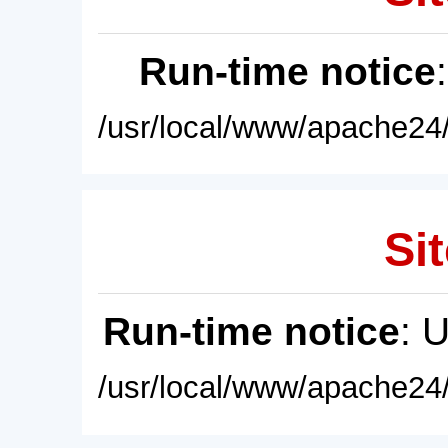
Run-time notice
/usr/local/www/apache24/
Sit
Run-time notice
: 
/usr/local/www/apache24/