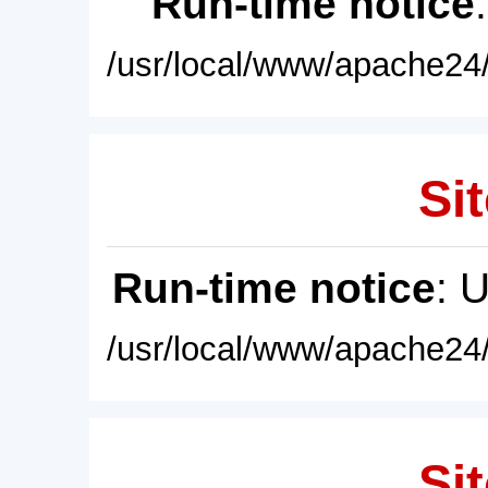
Run-time notice
/usr/local/www/apache24/
Sit
Run-time notice
: 
/usr/local/www/apache24/
Sit