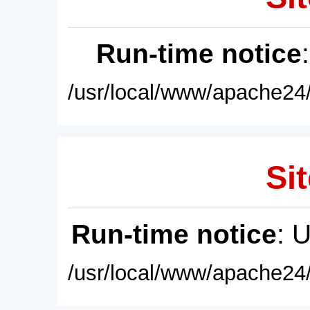
Run-time notice
/usr/local/www/apache24/
Sit
Run-time notice
: 
/usr/local/www/apache24/