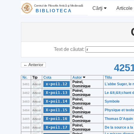
Centrul de Filosofie Antică şi Medievală
Cărţi
Articole
BIBLIOTECA
Text de căutat:
4251
← Anterior
Nr.
Tip
Cota
Autor
Titlu
Poirel,
x-poi1.12
L'abbe Suger, le 
3461
Articol
Dominique
Poirel,
X-poi1.13
Le &lt;&lt;chant 
3462
Articol
Dominique
Poirel,
X-poi1.14
Symbole
3463
Articol
Dominique
Poirel,
X-poi1.15
Physique et teolo
3464
Articol
Dominique
Poirel,
X-poi1.16
Thomas D'Aquin l
3465
Articol
Dominique
Poirel,
X-poi1.17
De la source a l
3466
Articol
Dominique