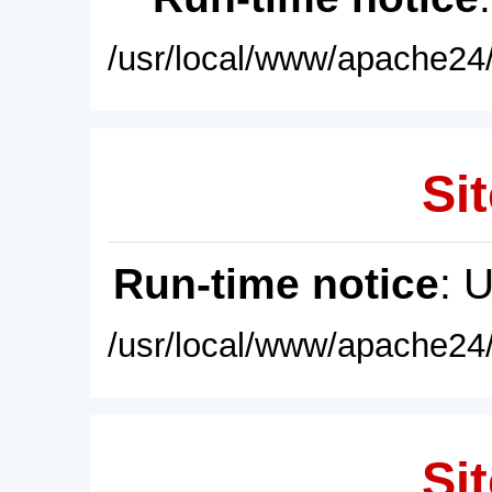
/usr/local/www/apache24/
Sit
Run-time notice
: 
/usr/local/www/apache24/
Sit