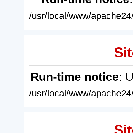
/usr/local/www/apache24/
Sit
Run-time notice
: 
/usr/local/www/apache24/
Sit