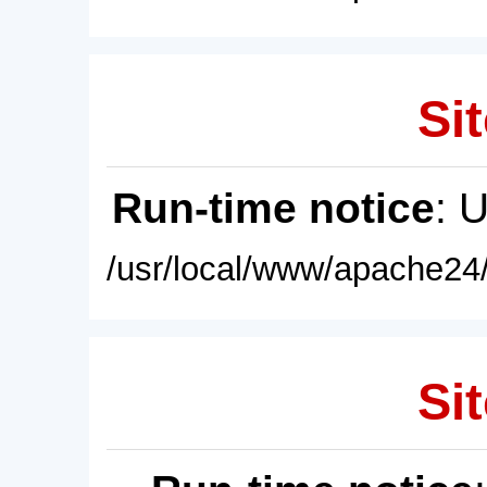
Sit
Run-time notice
: 
/usr/local/www/apache24/
Sit