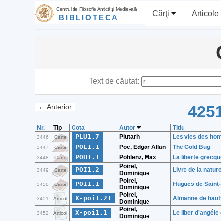
Centrul de Filosofie Antică şi Medievală
Cărţi
Articole
BIBLIOTECA
Text de căutat:
4251
← Anterior
Nr.
Tip
Cota
Autor
Titlu
PLU1.7
Plutarh
Les vies des hom
3446
Carte
POE1.1
Poe, Edgar Allan
The Gold Bug
3447
Carte
POH1.1
Pohlenz, Max
La liberte grecqu
3448
Carte
Poirel,
POI1.2
Livre de la nature
3449
Carte
Dominique
Poirel,
POI1.1
Hugues de Saint-
3450
Carte
Dominique
Poirel,
X-poi1.21
Almanne de hautv
3451
Articol
Dominique
Poirel,
X-poi1.1
Le liber d'angéle
3452
Articol
Dominique