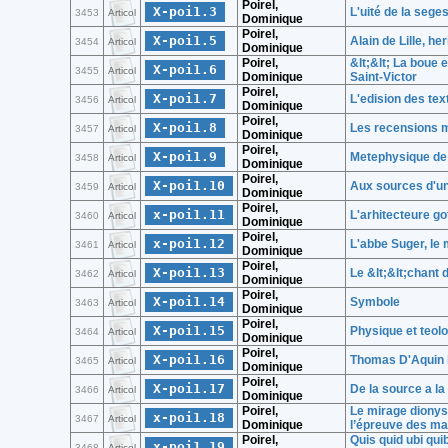
Poirel,
X-poi1.3
L'uité de la sege
3453
Articol
Dominique
Poirel,
X-poi1.5
Alain de Lille, he
3454
Articol
Dominique
Poirel,
&lt;&lt; La boue
X-poi1.6
3455
Articol
Dominique
Saint-Victor
Poirel,
X-poi1.7
L'edision des tex
3456
Articol
Dominique
Poirel,
X-poi1.8
Les recensions mu
3457
Articol
Dominique
Poirel,
X-poi1.9
Metephysique de l
3458
Articol
Dominique
Poirel,
X-poi1.10
Aux sources d'un
3459
Articol
Dominique
Poirel,
x-poi1.11
L'arhitecteure go
3460
Articol
Dominique
Poirel,
x-poi1.12
L'abbe Suger, le 
3461
Articol
Dominique
Poirel,
X-poi1.13
Le &lt;&lt;chant 
3462
Articol
Dominique
Poirel,
X-poi1.14
Symbole
3463
Articol
Dominique
Poirel,
X-poi1.15
Physique et teolo
3464
Articol
Dominique
Poirel,
X-poi1.16
Thomas D'Aquin l
3465
Articol
Dominique
Poirel,
X-poi1.17
De la source a l
3466
Articol
Dominique
Poirel,
Le mirage dionysi
x-poi1.18
3467
Articol
Dominique
l’épreuve des ma
Poirel,
Quis quid ubi qu
x-poi1.19
3468
Articol