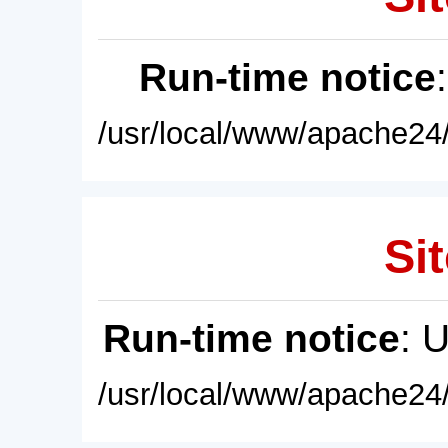
Run-time notice
/usr/local/www/apache24/
Sit
Run-time notice
: 
/usr/local/www/apache24/