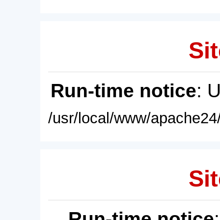
Sit
Run-time notice
: 
/usr/local/www/apache24/
Sit
Run-time notice