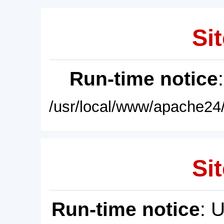
Sit
Run-time notice
/usr/local/www/apache24/
Sit
Run-time notice
: 