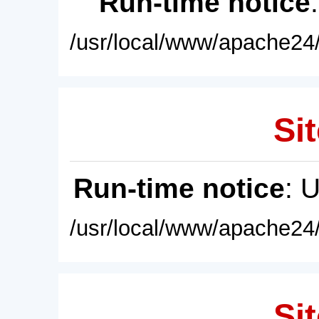
Run-time notice
/usr/local/www/apache24/
Sit
Run-time notice
: 
/usr/local/www/apache24/
Sit