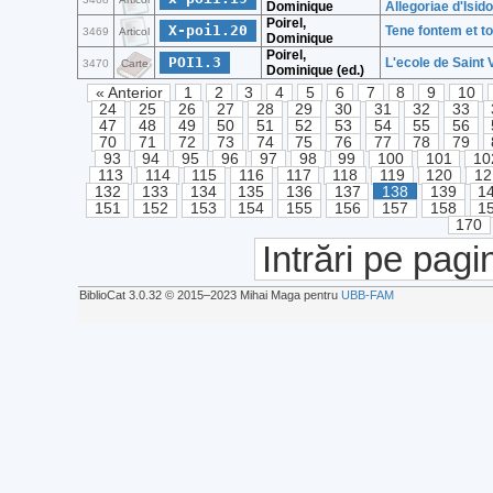
Dominique
Allegoriae d'Isido
Poirel,
X-poi1.20
Tene fontem et to
3469
Articol
Dominique
Poirel,
POI1.3
L'ecole de Saint 
3470
Carte
Dominique (ed.)
« Anterior
1
2
3
4
5
6
7
8
9
10
24
25
26
27
28
29
30
31
32
33
47
48
49
50
51
52
53
54
55
56
70
71
72
73
74
75
76
77
78
79
93
94
95
96
97
98
99
100
101
10
113
114
115
116
117
118
119
120
12
132
133
134
135
136
137
138
139
1
151
152
153
154
155
156
157
158
1
170
Intrări pe pagi
BiblioCat 3.0.32 © 2015‒2023 Mihai Maga pentru
UBB-FAM