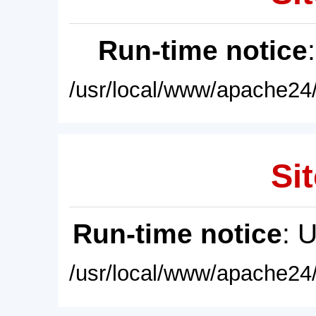
Run-time notice
/usr/local/www/apache24/
Sit
Run-time notice
: 
/usr/local/www/apache24/