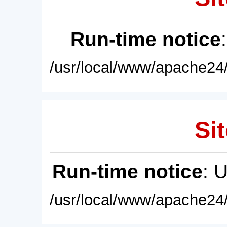
Run-time notice
/usr/local/www/apache24/
Sit
Run-time notice
: 
/usr/local/www/apache24/