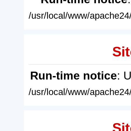
/usr/local/www/apache24/
Sit
Run-time notice
: 
/usr/local/www/apache24/
Sit