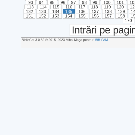
93
94
95
96
97
98
99
100
101
10
113
114
115
116
117
118
119
120
12
132
133
134
135
136
137
138
139
1
151
152
153
154
155
156
157
158
1
170
Intrări pe pagi
BiblioCat 3.0.32 © 2015‒2023 Mihai Maga pentru
UBB-FAM