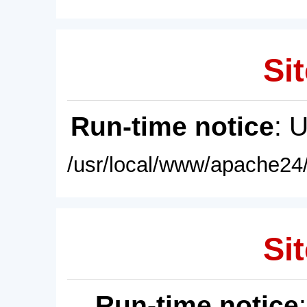
Sit
Run-time notice
: 
/usr/local/www/apache24/
Sit
Run-time notice