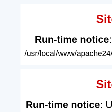
Sit
Run-time notice
/usr/local/www/apache24/
Sit
Run-time notice
: 