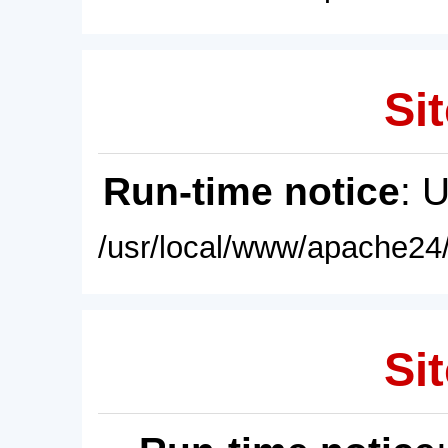
Sit
Run-time notice
: 
/usr/local/www/apache24/
Sit