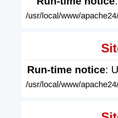
Run-time notice
/usr/local/www/apache24/
Sit
Run-time notice
: 
/usr/local/www/apache24/
Sit