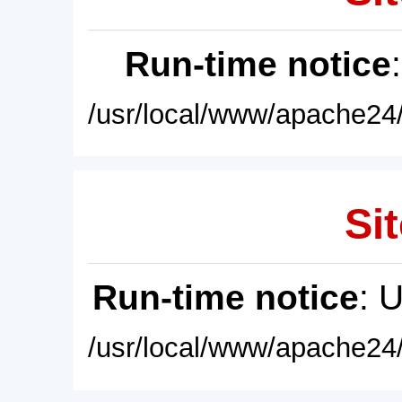
Run-time notice
/usr/local/www/apache24/
Sit
Run-time notice
: 
/usr/local/www/apache24/