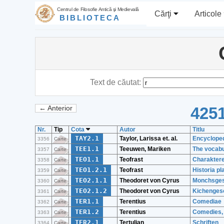
Centrul de Filosofie Antică şi Medievală
Cărţi
Articole
BIBLIOTECA
Text de căutat:
4251
← Anterior
Nr.
Tip
Cota
Autor
Titlu
TAY2.1
Taylor, Larissa et. al.
Encycloped
3356
Carte
TEE1.1
Teeuwen, Mariken
The vocabul
3357
Carte
TEO1.1
Teofrast
Charakter
3358
Carte
TEO1.2.1
Teofrast
Historia p
3359
Carte
TEO2.1.1
Theodoret von Cyrus
Monchsges
3360
Carte
TEO2.1.2
Theodoret von Cyrus
Kichenges
3361
Carte
TER1.1
Terentius
Comediae
3362
Carte
TER1.2
Terentius
Comedies, v
3363
Carte
TER2.1
Tertulian
Schriften
3364
Carte