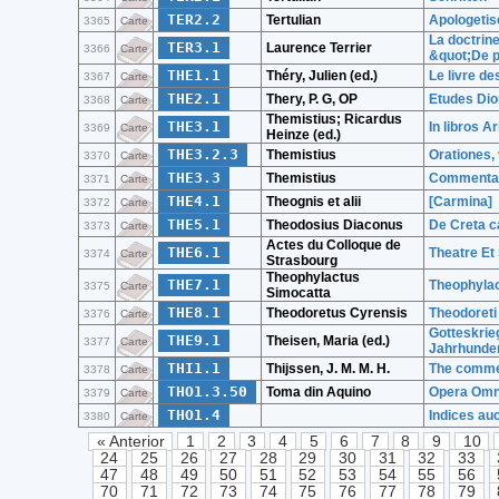
TER2.2
Tertulian
Apologetis
3365
Carte
La doctrine
TER3.1
Laurence Terrier
3366
Carte
&quot;De pi
THE1.1
Théry, Julien (ed.)
Le livre de
3367
Carte
THE2.1
Thery, P. G, OP
Etudes Dion
3368
Carte
Themistius; Ricardus
THE3.1
In libros A
3369
Carte
Heinze (ed.)
THE3.2.3
Themistius
Orationes, v
3370
Carte
THE3.3
Themistius
Commentaire
3371
Carte
THE4.1
Theognis et alii
[Carmina]
3372
Carte
THE5.1
Theodosius Diaconus
De Creta c
3373
Carte
Actes du Colloque de
THE6.1
Theatre Et
3374
Carte
Strasbourg
Theophylactus
THE7.1
Theophylac
3375
Carte
Simocatta
THE8.1
Theodoretus Cyrensis
Theodoreti
3376
Carte
Gotteskrie
THE9.1
Theisen, Maria (ed.)
3377
Carte
Jahrhunde
THI1.1
Thijssen, J. M. M. H.
The commen
3378
Carte
THO1.3.50
Toma din Aquino
Opera Omnia
3379
Carte
THO1.4
Indices au
3380
Carte
« Anterior
1
2
3
4
5
6
7
8
9
10
24
25
26
27
28
29
30
31
32
33
47
48
49
50
51
52
53
54
55
56
70
71
72
73
74
75
76
77
78
79