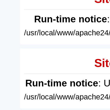
Run-time notice
/usr/local/www/apache24/
Sit
Run-time notice
: 
/usr/local/www/apache24/