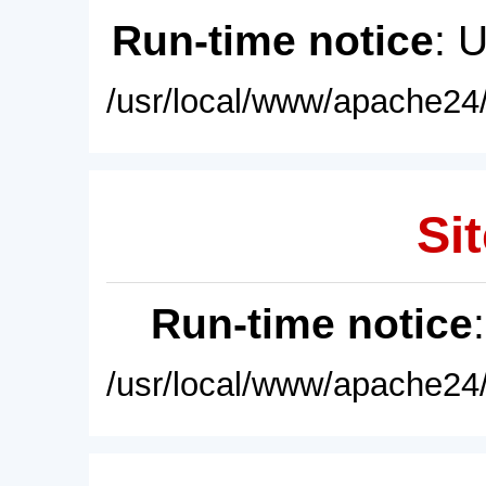
Run-time notice
: 
/usr/local/www/apache24/
Sit
Run-time notice
/usr/local/www/apache24/