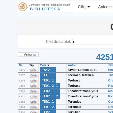
Centrul de Filosofie Antică şi Medievală
Cărţi
Articole
BIBLIOTECA
Text de căutat:
4251
← Anterior
Nr.
Tip
Cota
Autor
Tit
TAY2.1
Taylor, Larissa et. al.
Enc
3356
Carte
TEE1.1
Teeuwen, Mariken
The
3357
Carte
TEO1.1
Teofrast
Ch
3358
Carte
TEO1.2.1
Teofrast
His
3359
Carte
TEO2.1.1
Theodoret von Cyrus
Mo
3360
Carte
TEO2.1.2
Theodoret von Cyrus
Ki
3361
Carte
TER1.1
Terentius
Co
3362
Carte
TER1.2
Terentius
Com
3363
Carte
TER2.1
Tertulian
Sch
3364
Carte