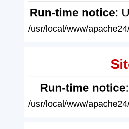
Run-time notice
: 
/usr/local/www/apache24/
Sit
Run-time notice
/usr/local/www/apache24/