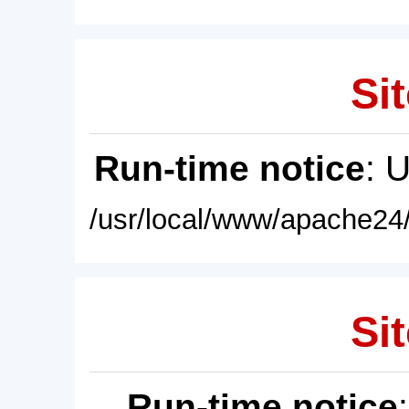
Sit
Run-time notice
: 
/usr/local/www/apache24/
Sit
Run-time notice