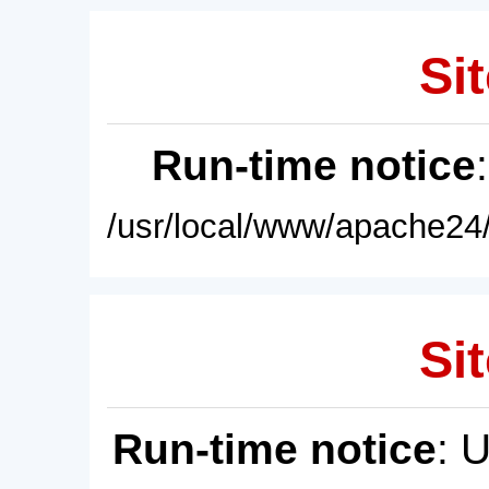
Sit
Run-time notice
/usr/local/www/apache24/
Sit
Run-time notice
: 