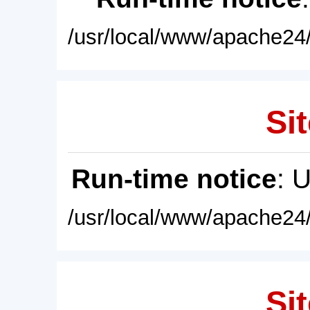
/usr/local/www/apache24/
Sit
Run-time notice
: 
/usr/local/www/apache24/
Sit