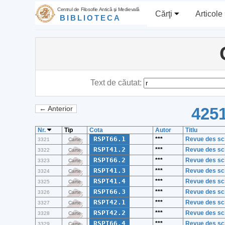
Centrul de Filosofie Antică şi Medievală
Cărţi
Articole
BIBLIOTECA
Text de căutat:
4251
← Anterior
Nr.
Tip
Cota
Autor
Titlu
RSPT66.1
***
Revue des sci
3321
Carte
RSPT41.2
***
Revue des sci
3322
Carte
RSPT66.2
***
Revue des sci
3323
Carte
RSPT41.3
***
Revue des sci
3324
Carte
RSPT41.4
***
Revue des sci
3325
Carte
RSPT66.3
***
Revue des sci
3326
Carte
RSPT42.1
***
Revue des sci
3327
Carte
RSPT42.2
***
Revue des sci
3328
Carte
RSPT66.4
***
Revue des sci
3329
Carte