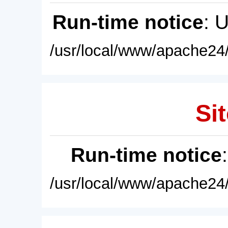
Run-time notice
: 
/usr/local/www/apache24/
Sit
Run-time notice
/usr/local/www/apache24/