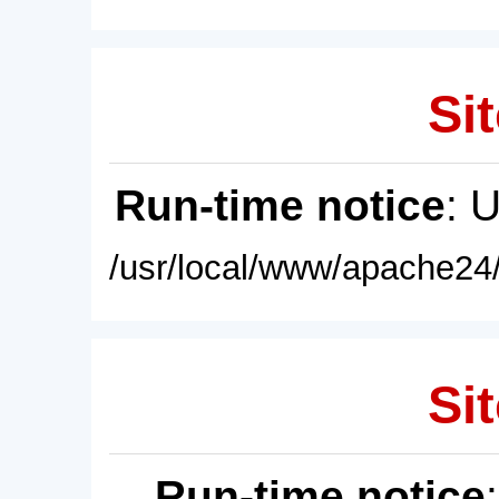
Sit
Run-time notice
: 
/usr/local/www/apache24/
Sit
Run-time notice