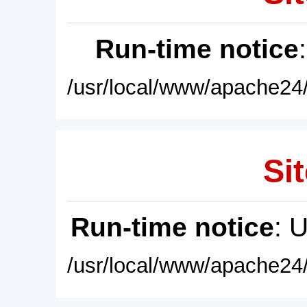
Run-time notice
/usr/local/www/apache24/
Sit
Run-time notice
: 
/usr/local/www/apache24/