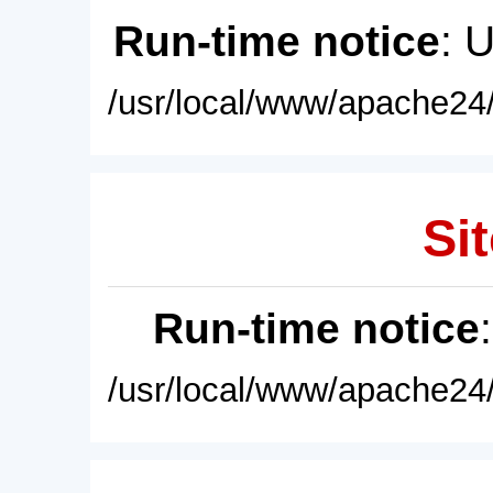
Run-time notice
: 
/usr/local/www/apache24/
Sit
Run-time notice
/usr/local/www/apache24/