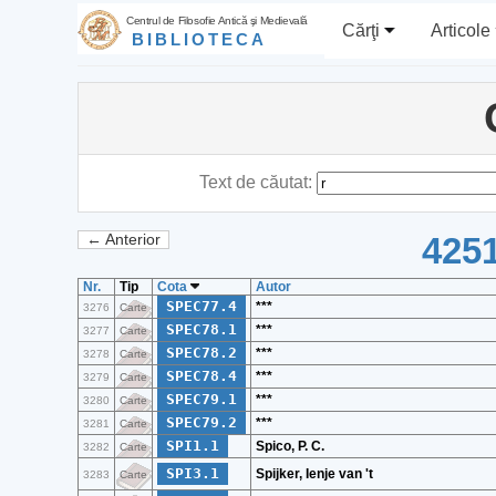
Centrul de Filosofie Antică şi Medievală
Cărţi
Articole
BIBLIOTECA
Text de căutat:
4251
← Anterior
Nr.
Tip
Cota
Autor
SPEC77.4
***
3276
Carte
SPEC78.1
***
3277
Carte
SPEC78.2
***
3278
Carte
SPEC78.4
***
3279
Carte
SPEC79.1
***
3280
Carte
SPEC79.2
***
3281
Carte
SPI1.1
Spico, P. C.
3282
Carte
SPI3.1
Spijker, Ienje van 't
3283
Carte