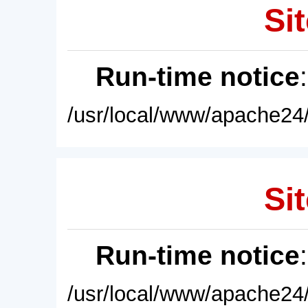
Sit
Run-time notice
/usr/local/www/apache24/
Sit
Run-time notice
/usr/local/www/apache24/