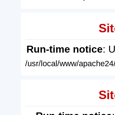
Sit
Run-time notice
: 
/usr/local/www/apache24/
Sit