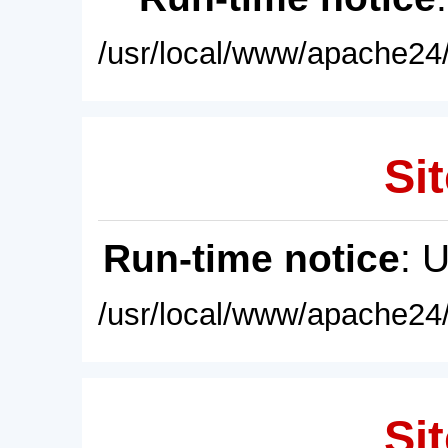
/usr/local/www/apache24/
Sit
Run-time notice
: 
/usr/local/www/apache24/
Sit