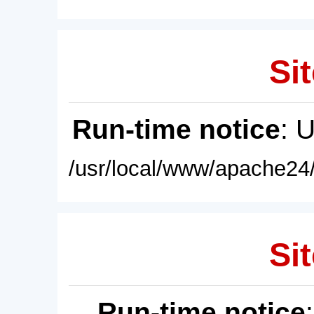
Sit
Run-time notice
: 
/usr/local/www/apache24/
Sit
Run-time notice