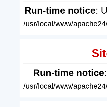
Run-time notice
: 
/usr/local/www/apache24/
Sit
Run-time notice
/usr/local/www/apache24/