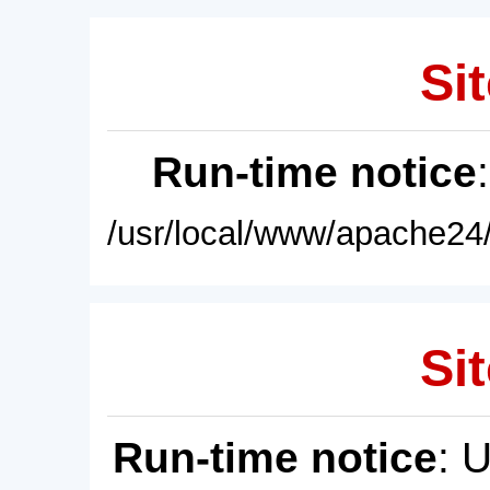
Sit
Run-time notice
/usr/local/www/apache24/
Sit
Run-time notice
: 