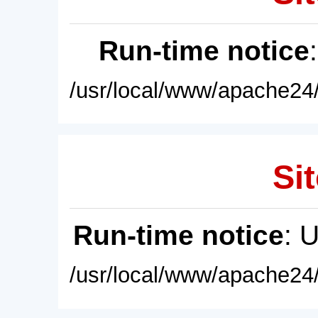
Run-time notice
/usr/local/www/apache24/
Sit
Run-time notice
: 
/usr/local/www/apache24/