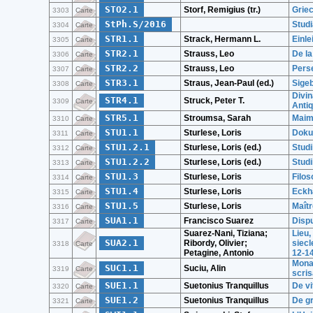
STO2.1
Storf, Remigius (tr.)
Griec
3303
Carte
StPh.S/2016
Studi
3304
Carte
STR1.1
Strack, Hermann L.
Einle
3305
Carte
STR2.1
Strauss, Leo
De la
3306
Carte
STR2.2
Strauss, Leo
Perse
3307
Carte
STR3.1
Straus, Jean-Paul (ed.)
Sige
3308
Carte
Divin
STR4.1
Struck, Peter T.
3309
Carte
Antiq
STR5.1
Stroumsa, Sarah
Maimo
3310
Carte
STU1.1
Sturlese, Loris
Doku
3311
Carte
STU1.2.1
Sturlese, Loris (ed.)
Studi
3312
Carte
STU1.2.2
Sturlese, Loris (ed.)
Studi
3313
Carte
STU1.3
Sturlese, Loris
Filos
3314
Carte
STU1.4
Sturlese, Loris
Eckha
3315
Carte
STU1.5
Sturlese, Loris
Maîtr
3316
Carte
SUA1.1
Francisco Suarez
Dispu
3317
Carte
Suarez-Nani, Tiziana;
Lieu
SUA2.1
Ribordy, Olivier;
siecl
3318
Carte
Petagine, Antonio
12-1
Monah
SUC1.1
Suciu, Alin
3319
Carte
scris
SUE1.1
Suetonius Tranquillus
De vi
3320
Carte
SUE1.2
Suetonius Tranquillus
De g
3321
Carte