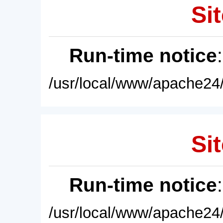
Sit
Run-time notice
/usr/local/www/apache24/
Sit
Run-time notice
/usr/local/www/apache24/