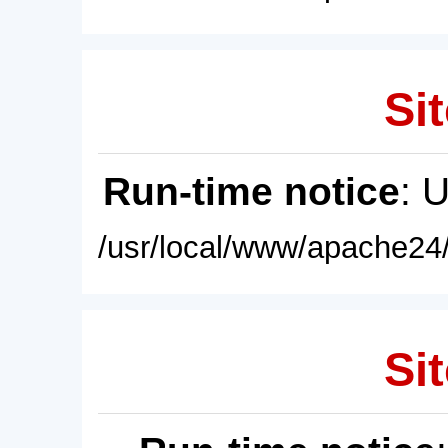
Sit
Run-time notice
: 
/usr/local/www/apache24/
Sit