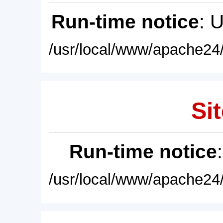
Run-time notice
: 
/usr/local/www/apache24/
Sit
Run-time notice
/usr/local/www/apache24/