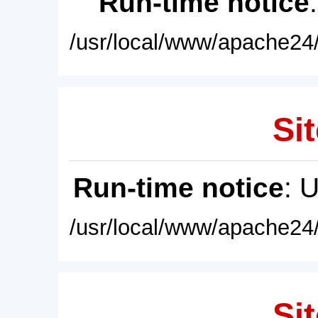
Run-time notice
/usr/local/www/apache24/
Sit
Run-time notice
: 
/usr/local/www/apache24/
Sit