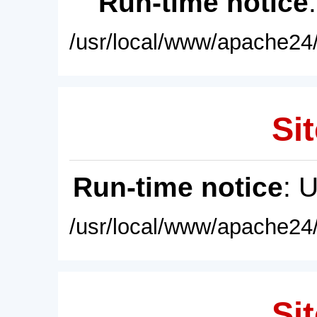
Run-time notice
/usr/local/www/apache24/
Sit
Run-time notice
: 
/usr/local/www/apache24/
Sit