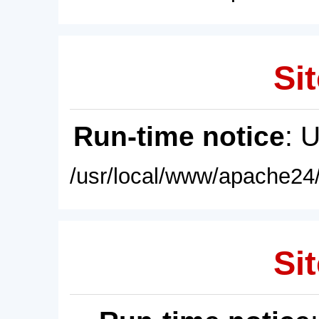
Sit
Run-time notice
: 
/usr/local/www/apache24/
Sit