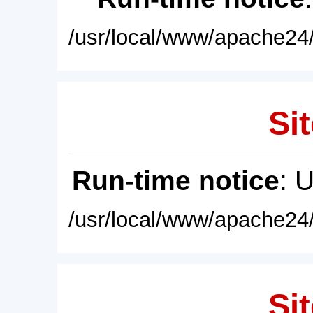
/usr/local/www/apache24/
Sit
Run-time notice
: 
/usr/local/www/apache24/
Sit