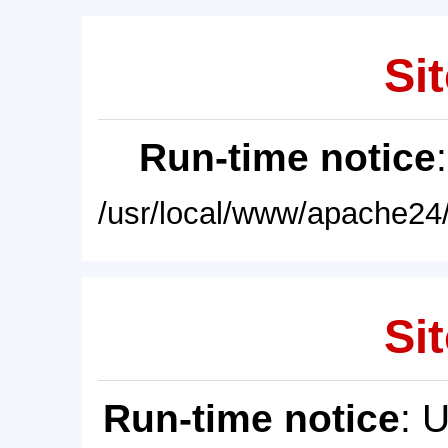
Sit
Run-time notice
/usr/local/www/apache24/
Sit
Run-time notice
: 