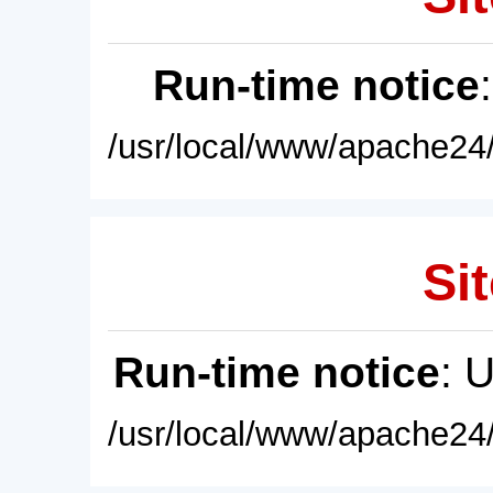
Run-time notice
/usr/local/www/apache24/
Sit
Run-time notice
: 
/usr/local/www/apache24/