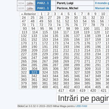
PAR2.1
Pareti, Luigi
Il mondo 
3234
Carte
PAR1.1
Parisse, Michel
Manuel de
3235
Carte
« Anterior
1
2
3
4
5
6
7
8
9
10
24
25
26
27
28
29
30
31
32
33
47
48
49
50
51
52
53
54
55
56
70
71
72
73
74
75
76
77
78
79
93
94
95
96
97
98
99
100
101
10
113
114
115
116
117
118
119
120
12
132
133
134
135
136
137
138
139
1
151
152
153
154
155
156
157
158
1
170
171
172
173
174
175
176
177
1
189
190
191
192
193
194
195
196
1
208
209
210
211
212
213
214
215
2
227
228
229
230
231
232
233
234
2
246
247
248
249
250
251
252
253
2
265
266
267
268
269
270
271
272
2
284
285
286
287
288
289
290
291
2
303
304
305
306
307
308
309
310
3
322
323
324
325
326
327
328
329
3
341
342
343
344
345
346
347
348
3
360
361
362
363
364
365
366
367
3
379
380
381
382
383
384
385
386
3
398
399
400
401
402
403
404
405
4
417
418
419
420
421
Intrări pe pagi
BiblioCat 3.0.32 © 2015‒2023 Mihai Maga pentru
UBB-FAM