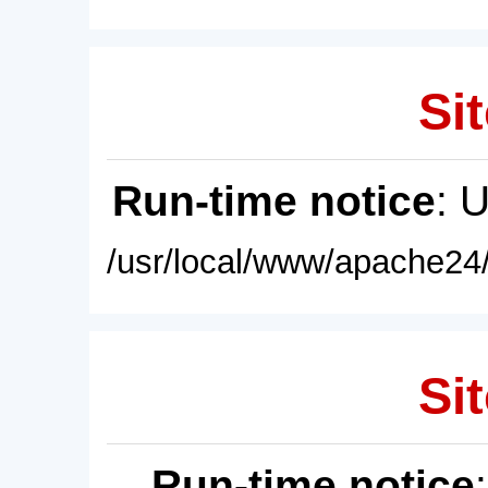
Sit
Run-time notice
: 
/usr/local/www/apache24/
Sit
Run-time notice