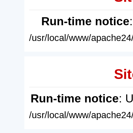
Run-time notice
/usr/local/www/apache24/
Sit
Run-time notice
: 
/usr/local/www/apache24/