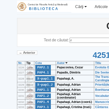
Centrul de Filosofie Antică şi Medievală
Cărţi
Articole
BIBLIOTECA
Text de căutat:
4251
← Anterior
Nr.
Tip
Cota
Autor
Titlu
PAP2.1
Papacostea, Cezar
Evolutia G
3226
Carte
PAP4.1
Papadis, Dimitris
Die Seele
3227
Carte
The Trans
X-pap1.1
Papahagi, A.
3228
Articol
Carolingi
X-pap1.2
Papahagi, Adrian
Priorităţ
3229
Articol
PAP1.1
Papahagi, Adrian
Boethiana
3230
Carte
Papahagi, Adrian
PAP1.2
Vocabular
3231
Carte
(coordonator)
PAP1.4
Papahagi, Adrian (coord.)
Manuscris
3232
Carte
PAP3.1
Papahagi, Cristina (trad.)
Cântarea 
3233
Carte