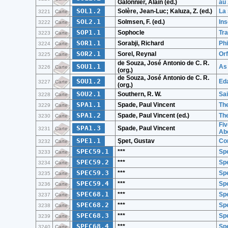
Galonnier, Alain (ed.)
au 
SOL1.2
Solère, Jean-Luc; Kaluza, Z. (ed.)
La 
3221
Carte
SOL2.1
Solmsen, F. (ed.)
Ins
3222
Carte
SOP1.1
Sophocle
Tr
3223
Carte
SOR1.1
Sorabji, Richard
Phi
3224
Carte
SOR2.1
Sorel, Reynal
Orf
3225
Carte
de Souza, José Antonio de C. R.
SOU1.1
As
3226
Carte
(org.)
de Souza, José Antonio de C. R.
SOU1.2
Ed
3227
Carte
(org.)
SOU2.1
Southern, R. W.
Sai
3228
Carte
SPA1.1
Spade, Paul Vincent
The
3229
Carte
SPA1.2
Spade, Paul Vincent (ed.)
Th
3230
Carte
Fiv
SPA1.3
Spade, Paul Vincent
3231
Carte
Ab
SPE1.1
Şpet, Gustav
Con
3232
Carte
SPEC59.1
***
Spe
3233
Carte
SPEC59.2
***
Spe
3234
Carte
SPEC59.3
***
Spe
3235
Carte
SPEC59.4
***
Spe
3236
Carte
SPEC68.1
***
Spe
3237
Carte
SPEC68.2
***
Spe
3238
Carte
SPEC68.3
***
Spe
3239
Carte
SPEC68.4
***
Spe
3240
Carte