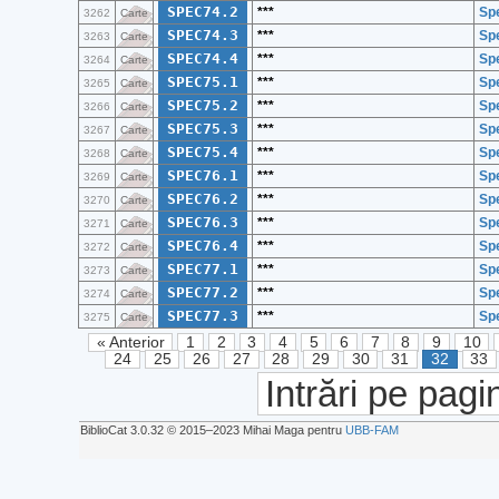
SPEC74.2
***
Spe
3262
Carte
SPEC74.3
***
Spe
3263
Carte
SPEC74.4
***
Spe
3264
Carte
SPEC75.1
***
Spe
3265
Carte
SPEC75.2
***
Spe
3266
Carte
SPEC75.3
***
Spe
3267
Carte
SPEC75.4
***
Spe
3268
Carte
SPEC76.1
***
Spe
3269
Carte
SPEC76.2
***
Spe
3270
Carte
SPEC76.3
***
Spe
3271
Carte
SPEC76.4
***
Spe
3272
Carte
SPEC77.1
***
Spe
3273
Carte
SPEC77.2
***
Spe
3274
Carte
SPEC77.3
***
Spe
3275
Carte
« Anterior
1
2
3
4
5
6
7
8
9
10
24
25
26
27
28
29
30
31
32
33
Intrări pe pagi
BiblioCat 3.0.32 © 2015‒2023 Mihai Maga pentru
UBB-FAM