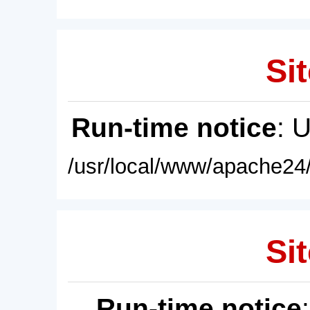
Sit
Run-time notice
: 
/usr/local/www/apache24/
Sit
Run-time notice