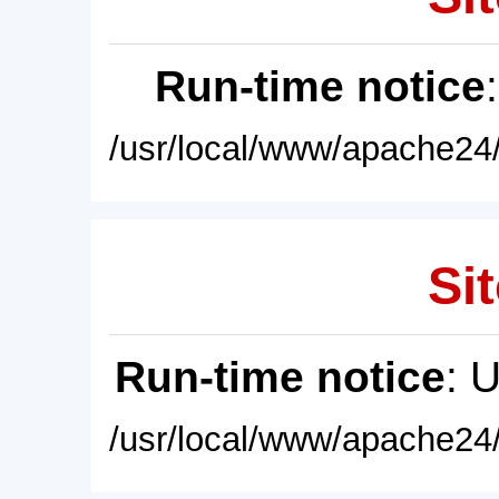
Run-time notice
/usr/local/www/apache24/
Sit
Run-time notice
: 
/usr/local/www/apache24/