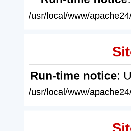
/usr/local/www/apache24/
Sit
Run-time notice
: 
/usr/local/www/apache24/
Sit