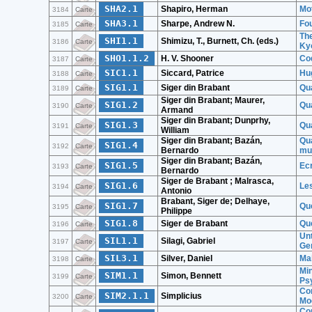
SHA2.1
Shapiro, Herman
Mot
3184
Carte
SHA3.1
Sharpe, Andrew N.
Fou
3185
Carte
Th
SHI1.1
Shimizu, T., Burnett, Ch. (eds.)
3186
Carte
Ky
SHO1.1.2
H. V. Shooner
Cod
3187
Carte
SIC1.1
Siccard, Patrice
Hug
3188
Carte
SIG1.1
Siger din Brabant
Qua
3189
Carte
Siger din Brabant; Maurer,
SIG1.2
Qu
3190
Carte
Armand
Siger din Brabant; Dunprhy,
SIG1.3
Qu
3191
Carte
William
Siger din Brabant; Bazán,
Qua
SIG1.4
3192
Carte
Bernardo
mu
Siger din Brabant; Bazán,
SIG1.5
Ecr
3193
Carte
Bernardo
Siger de Brabant ; Malrasca,
SIG1.6
Les
3194
Carte
Antonio
Brabant, Siger de; Delhaye,
SIG1.7
Que
3195
Carte
Philippe
SIG1.8
Siger de Brabant
Que
3196
Carte
Un
SIL1.1
Silagi, Gabriel
3197
Carte
Ge
SIL3.1
Silver, Daniel
Ma
3198
Carte
Mi
SIM1.1
Simon, Bennett
3199
Carte
Ps
Com
SIM2.1.1
Simplicius
3200
Carte
Moe
Com