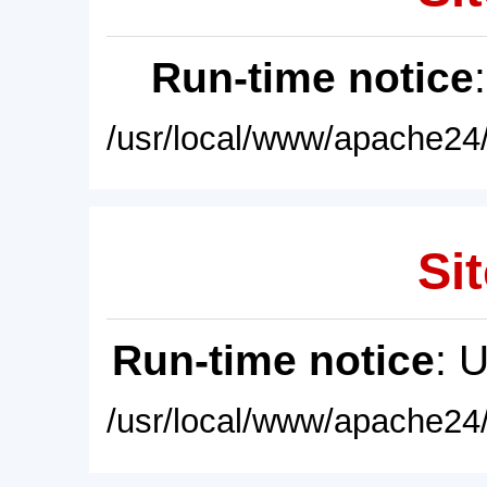
Run-time notice
/usr/local/www/apache24/
Sit
Run-time notice
: 
/usr/local/www/apache24/