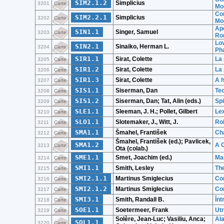
SIM2.1.2
Simplicius
3201
Carte
Moe
Com
SIM2.2.1
Simplicius
3202
Carte
Moe
Apo
SIN1.1
Singer, Samuel
3203
Carte
Rom
Lov
SIN2.1
Sinaiko, Herman L.
3204
Carte
Ph
SIR1.1
Sirat, Colette
La 
3205
Carte
SIR1.2
Sirat, Colette
La 
3206
Carte
SIR1.3
Sirat, Colette
A h
3207
Carte
SIS1.1
Siserman, Dan
Teo
3208
Carte
SIS1.2
Siserman, Dan; Tat, Alin (eds.)
Spi
3209
Carte
SLE1.1
Sleeman, J. H.; Pollet, Gilbert
Le
3210
Carte
SLO1.1
Slotemaker, J., Witt, J.
Ro
3211
Carte
SMA1.1
Šmahel, František
Cha
3212
Carte
Šmahel, František (ed.); Pavlicek,
SMA1.2
A 
3213
Carte
Ota (colab.)
SME1.1
Smet, Joachim (ed.)
Man
3214
Carte
SMI1.1
Smith, Lesley
Th
3215
Carte
SMI2.1.1
Martinus Smiglecius
Com
3216
Carte
SMI2.1.2
Martinus Smiglecius
Com
3217
Carte
SMI3.1
Smith, Randall B.
Înt
3218
Carte
SOE1.1
Soetermeer, Frank
Utr
3219
Carte
Solère, Jean-Luc; Vasiliu, Anca;
Ala
SOL1.1
3220
Carte