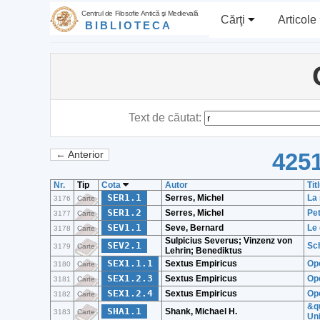
Centrul de Filosofie Antică şi Medievală
Cărţi
Articole
BIBLIOTECA
Text de căutat:
4251
← Anterior
Nr.
Tip
Cota
Autor
Tit
SER1.1
Serres, Michel
La 
3176
Carte
SER1.2
Serres, Michel
Pet
3177
Carte
SEV1.1
Seve, Bernard
Le 
3178
Carte
Sulpicius Severus; Vinzenz von
SEV2.1
Sc
3179
Carte
Lehrin; Benediktus
SEX1.1.1
Sextus Empiricus
Ope
3180
Carte
SEX1.2.3
Sextus Empiricus
Ope
3181
Carte
SEX1.2.4
Sextus Empiricus
Ope
3182
Carte
&qu
SHA1.1
Shank, Michael H.
3183
Carte
Uni