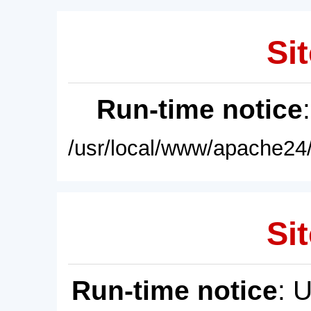
Sit
Run-time notice
/usr/local/www/apache24/
Sit
Run-time notice
: 