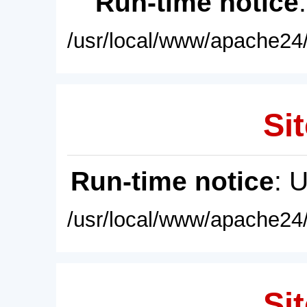
Run-time notice
/usr/local/www/apache24/
Sit
Run-time notice
: 
/usr/local/www/apache24/
Sit