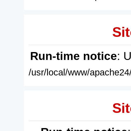
Sit
Run-time notice
: 
/usr/local/www/apache24/
Sit