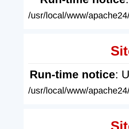
/usr/local/www/apache24/
Sit
Run-time notice
: 
/usr/local/www/apache24/
Sit