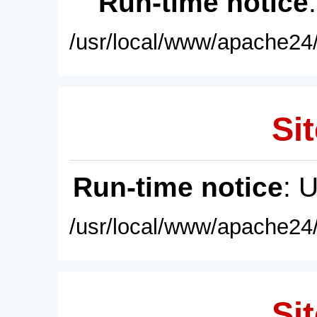
Run-time notice
/usr/local/www/apache24/
Sit
Run-time notice
: 
/usr/local/www/apache24/
Sit