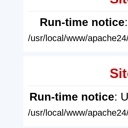
Run-time notice
/usr/local/www/apache24/
Sit
Run-time notice
: 
/usr/local/www/apache24/