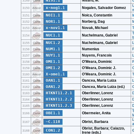
NIS1.1
Nisard, M.
C
3149
Carte
U
x-nog1.1
Nogales, Salvador Gomez
3150
Articol
NOI1.1
Noica, Constantin
I
3151
Carte
NOR1.1
Norberg, Dag
M
3152
Carte
x-nov1.1
Novak, Michael
T
3153
Articol
T
NUC1.1
Nuchelmans, Gabriel
3154
Carte
b
NUC1.2
Nuchelmans, Gabriel
L
3155
Carte
NUM1.1
Numenius
3156
Carte
NUY1.1
Nuyens, Francois
L
3157
Carte
OME1.1
O'Meara, Dominic
P
3158
Carte
OME1.2
O'Meara, Dominic J.
C
3159
Carte
X-ome1.1
O'Meara, Dominic J.
T
3160
Articol
OAN1.1
Oancea, Maria Luiza
L
3161
Carte
OAN1.2
Oancea, Maria Luiza (ed.)
3162
Carte
HTKNT11.2.1
Oberlinner, Lorenz
D
3163
Carte
HTKNT11.2.2
Oberlinner, Lorenz
D
3164
Carte
HTKNT11.2.3
Oberlinner, Lorenz
D
3165
Carte
T
OBE1.1
Obermeier, Anita
3166
Carte
L
~C.118
Obrist, Barbara
3167
Carte
Obrist, Barbara; Caiazzo,
CON1.2
G
3168
Carte
Irene (eds.)