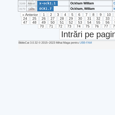
x-ock1.1
Ockham William
D
3169
Articol
OCK1.7
Ockham, William
I
3170
Carte
« Anterior
1
2
3
4
5
6
7
8
9
10
24
25
26
27
28
29
30
31
32
33
47
48
49
50
51
52
53
54
55
56
70
71
72
73
74
75
76
77
Intrări pe pagi
BiblioCat 3.0.32 © 2015‒2023 Mihai Maga pentru
UBB-FAM