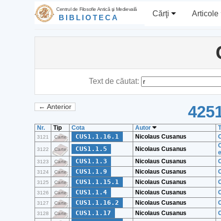
Centrul de Filosofie Antică şi Medievală
Cărţi
Articole
BIBLIOTECA
Text de căutat:
4251
← Anterior
Nr.
Tip
Cota
Autor
T
CUS1.1.16.1
Nicolaus Cusanus
O
3121
Carte
O
CUS1.1.5
Nicolaus Cusanus
3122
Carte
CUS1.1.3
Nicolaus Cusanus
3123
Carte
CUS1.1.9
Nicolaus Cusanus
O
3124
Carte
CUS1.1.15.1
Nicolaus Cusanus
O
3125
Carte
CUS1.1.4
Nicolaus Cusanus
3126
Carte
CUS1.1.16.2
Nicolaus Cusanus
O
3127
Carte
CUS1.1.17
Nicolaus Cusanus
O
3128
Carte