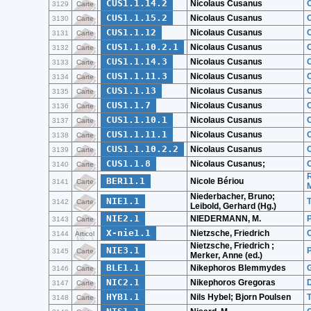
CUS1.1.14.2
Nicolaus Cusanus
3129
Carte
CUS1.1.15.2
Nicolaus Cusanus
O
3130
Carte
CUS1.1.12
Nicolaus Cusanus
O
3131
Carte
CUS1.1.10.2.1
Nicolaus Cusanus
O
3132
Carte
CUS1.1.14.3
Nicolaus Cusanus
O
3133
Carte
CUS1.1.11.3
Nicolaus Cusanus
3134
Carte
CUS1.1.13
Nicolaus Cusanus
O
3135
Carte
CUS1.1.7
Nicolaus Cusanus
O
3136
Carte
CUS1.1.10.1
Nicolaus Cusanus
O
3137
Carte
CUS1.1.11.1
Nicolaus Cusanus
O
3138
Carte
CUS1.1.10.2.2
Nicolaus Cusanus
O
3139
Carte
CUS1.1.8
Nicolaus Cusanus;
O
3140
Carte
R
BER11.1
Nicole Bériou
3141
Carte
Niederbacher, Bruno;
NIE1.1
T
3142
Carte
Leibold, Gerhard (Hg.)
NIE2.1
NIEDERMANN, M.
3143
Carte
X-nie1.1
Nietzsche, Friedrich
C
3144
Articol
Nietzsche, Friedrich ;
NIE3.1
P
3145
Carte
Merker, Anne (ed.)
BLE1.1
Nikephoros Blemmydes
3146
Carte
NIC2.1
Nikephoros Gregoras
D
3147
Carte
HYB1.1
Nils Hybel; Bjorn Poulsen
3148
Carte