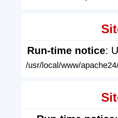
Sit
Run-time notice
: 
/usr/local/www/apache24/
Sit