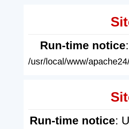
Sit
Run-time notice
/usr/local/www/apache24/
Sit
Run-time notice
: 