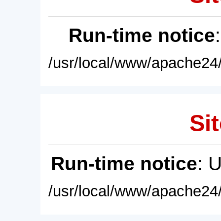
Run-time notice
/usr/local/www/apache24/
Sit
Run-time notice
: 
/usr/local/www/apache24/