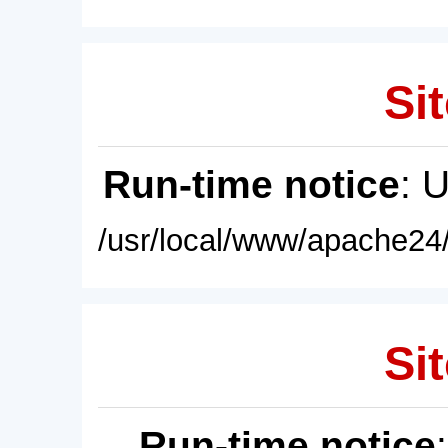
Sit
Run-time notice
: 
/usr/local/www/apache24/
Sit
Run-time notice