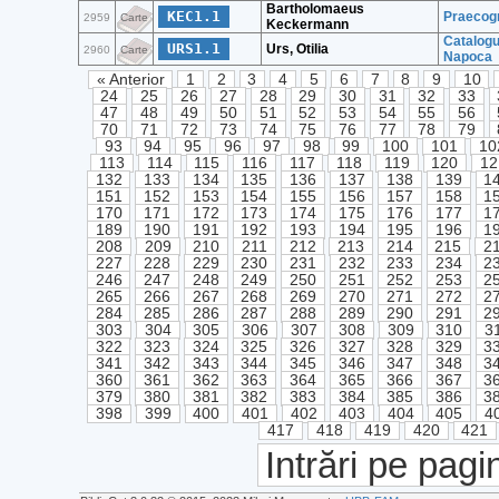
Bartholomaeus
KEC1.1
Praecogn
2959
Carte
Keckermann
Catalogu
URS1.1
Urs, Otilia
2960
Carte
Napoca
« Anterior
1
2
3
4
5
6
7
8
9
10
24
25
26
27
28
29
30
31
32
33
47
48
49
50
51
52
53
54
55
56
70
71
72
73
74
75
76
77
78
79
93
94
95
96
97
98
99
100
101
10
113
114
115
116
117
118
119
120
12
132
133
134
135
136
137
138
139
1
151
152
153
154
155
156
157
158
1
170
171
172
173
174
175
176
177
1
189
190
191
192
193
194
195
196
1
208
209
210
211
212
213
214
215
2
227
228
229
230
231
232
233
234
2
246
247
248
249
250
251
252
253
2
265
266
267
268
269
270
271
272
2
284
285
286
287
288
289
290
291
2
303
304
305
306
307
308
309
310
3
322
323
324
325
326
327
328
329
3
341
342
343
344
345
346
347
348
3
360
361
362
363
364
365
366
367
3
379
380
381
382
383
384
385
386
3
398
399
400
401
402
403
404
405
4
417
418
419
420
421
Intrări pe pagi