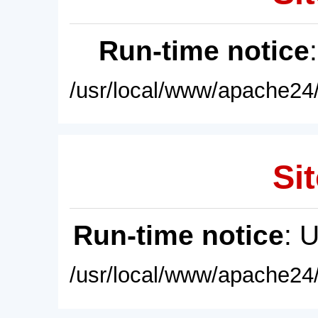
Run-time notice
/usr/local/www/apache24/
Sit
Run-time notice
: 
/usr/local/www/apache24/