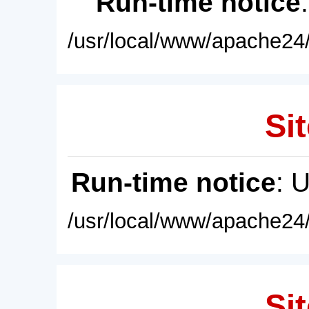
Run-time notice
/usr/local/www/apache24/
Sit
Run-time notice
: 
/usr/local/www/apache24/
Sit