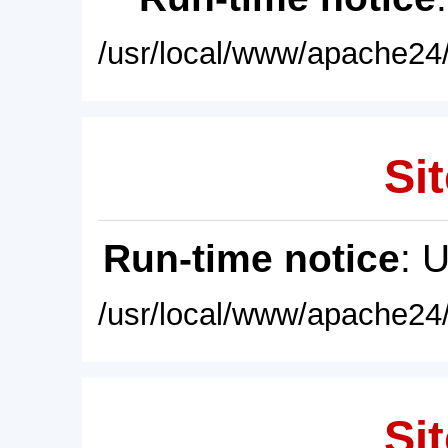
/usr/local/www/apache24/
Sit
Run-time notice
: 
/usr/local/www/apache24/
Sit