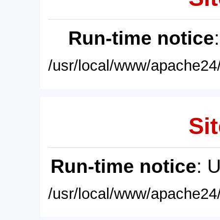
Run-time notice
/usr/local/www/apache24/
Sit
Run-time notice
: 
/usr/local/www/apache24/