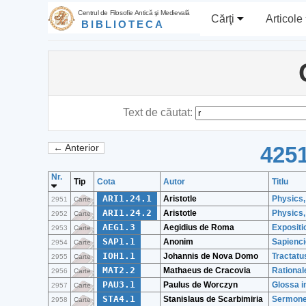
Centrul de Filosofie Antică şi Medievală
Cărţi
Articole
BIBLIOTECA
Text de căutat:
4251
← Anterior
Nr.
Tip
Cota
Autor
Titlu
ARI1.24.1
Aristotle
Physics, 
2951
Carte
ARI1.24.2
Aristotle
Physics, 
2952
Carte
AEG1.3
Aegidius de Roma
Expositi
2953
Carte
SAP1.1
Anonim
Sapienci
2954
Carte
IOH1.1
Johannis de Nova Domo
Tractatu
2955
Carte
MAT2.2
Mathaeus de Cracovia
Rational
2956
Carte
PAU3.1
Paulus de Worczyn
Glossa i
2957
Carte
STA4.1
Stanislaus de Scarbimiria
Sermones
2958
Carte