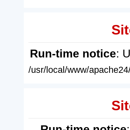
Sit
Run-time notice
: 
/usr/local/www/apache24/
Sit
Run-time notice