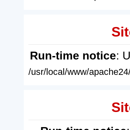
Sit
Run-time notice
: 
/usr/local/www/apache24/
Sit