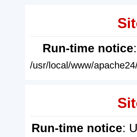
Sit
Run-time notice
/usr/local/www/apache24/
Sit
Run-time notice
: 