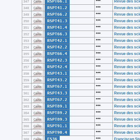
RSPT66.1
***
Revue des sci
347
Carte
RSPT41.2
***
Revue des sci
348
Carte
RSPT66.2
***
Revue des sci
349
Carte
RSPT41.3
***
Revue des sci
350
Carte
RSPT41.4
***
Revue des sci
351
Carte
RSPT66.3
***
Revue des sci
352
Carte
RSPT42.1
***
Revue des sci
353
Carte
RSPT42.2
***
Revue des sci
354
Carte
RSPT66.4
***
Revue des sci
355
Carte
RSPT42.3
***
Revue des sci
356
Carte
RSPT42.4
***
Revue des sci
357
Carte
RSPT43.1
***
Revue des sci
358
Carte
RSPT43.2
***
Revue des sci
359
Carte
RSPT67.1
***
Revue des sci
360
Carte
RSPT43.3
***
Revue des sci
361
Carte
RSPT67.2
***
Revue des sci
362
Carte
RSPT89.1
***
Revue des sci
363
Carte
RSPT89.2
***
Revue des sci
364
Carte
RSPT89.3
***
Revue des sci
365
Carte
RSPT91.1
***
Revue des sci
366
Carte
RSPT90.4
***
Revue des sci
367
Carte
FS36
***
Franciscan St
368
Carte