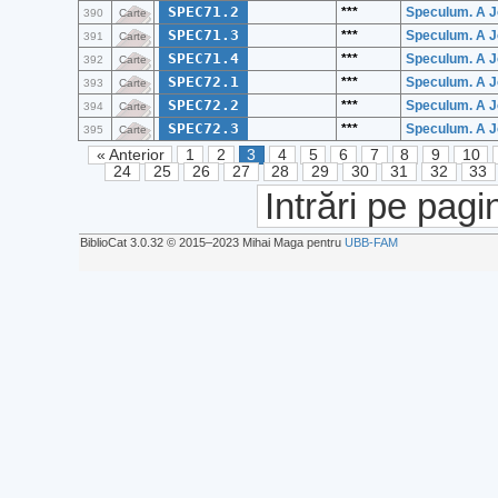
SPEC71.2
***
Speculum. A J
390
Carte
SPEC71.3
***
Speculum. A J
391
Carte
SPEC71.4
***
Speculum. A J
392
Carte
SPEC72.1
***
Speculum. A J
393
Carte
SPEC72.2
***
Speculum. A J
394
Carte
SPEC72.3
***
Speculum. A J
395
Carte
« Anterior
1
2
3
4
5
6
7
8
9
10
24
25
26
27
28
29
30
31
32
33
Intrări pe pagi
BiblioCat 3.0.32 © 2015‒2023 Mihai Maga pentru
UBB-FAM