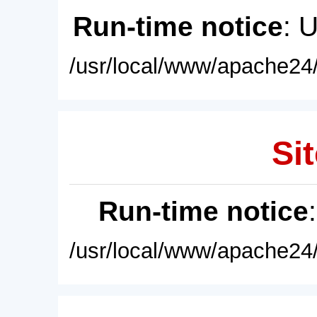
Run-time notice
: 
/usr/local/www/apache24/
Sit
Run-time notice
/usr/local/www/apache24/