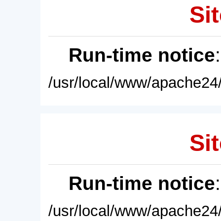
Sit
Run-time notice
/usr/local/www/apache24/
Sit
Run-time notice
/usr/local/www/apache24/