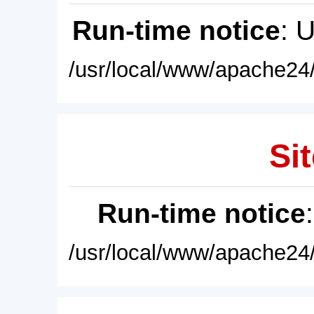
Run-time notice
: 
/usr/local/www/apache24/
Sit
Run-time notice
/usr/local/www/apache24/