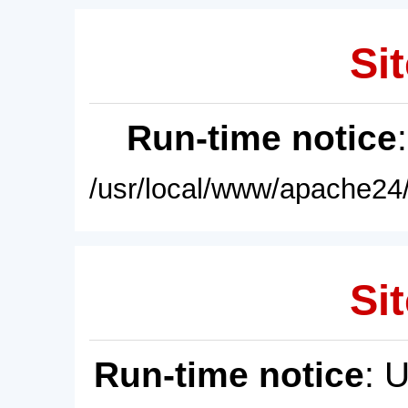
Sit
Run-time notice
/usr/local/www/apache24/
Sit
Run-time notice
: 