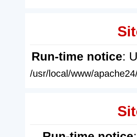
Sit
Run-time notice
: 
/usr/local/www/apache24/
Sit
Run-time notice