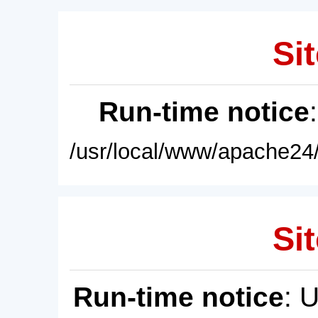
Sit
Run-time notice
/usr/local/www/apache24/
Sit
Run-time notice
: 