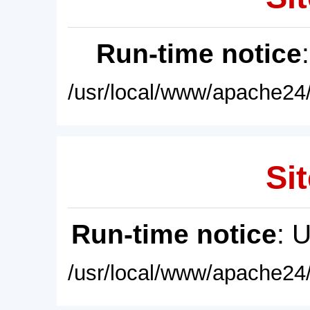
Run-time notice
/usr/local/www/apache24/
Sit
Run-time notice
: 
/usr/local/www/apache24/