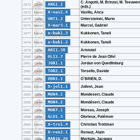
C. Angotti, M. Brinzei, M. Teeuwen
ANG1.1
2873
Carte
(eds.)
X-vas1.4
Vasiliu, Anca
2874
Articol
UNT1.2
Untersteiner, Mario
2875
Carte
X-mar3.1
Marcel, Gabriel
2876
Articol
x-kuk1.3
Kukkonen, Taneli
2877
Articol
x-kuk1.2
Kukkonen, Taneli
2878
Articol
ARI1.38
Aristotel
2879
Carte
OLI2.7
Pierre de Jean Olivi
2880
Carte
JOR1.1
Jordan von Quedlinburg
2881
Carte
TOR2.1
Torsello, Davide
2882
Carte
OBR1.1
O`BRIEN, D.
2883
Carte
X-jol1.1
Jolivet, Jean
2884
Articol
MON4.1
Mondesert, Claude
2885
Carte
MON4.2
Mondésert, Claude
2886
Carte
MOR7.1
Moreau, Joseph
2887
Carte
GLO1.3
Glorieux, Palémon
2888
Carte
X-tro1.4
Christian Trottman
2889
Articol
X-ren2.1
Renaut, Alain
2890
Articol
MAR16.29
Maritain, Jacques
2891
Carte