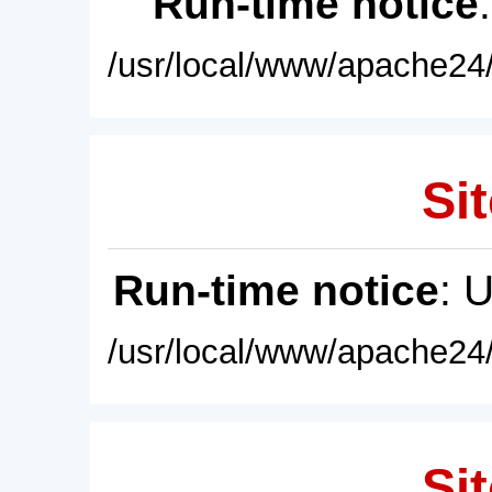
Run-time notice
/usr/local/www/apache24/
Sit
Run-time notice
: 
/usr/local/www/apache24/
Sit