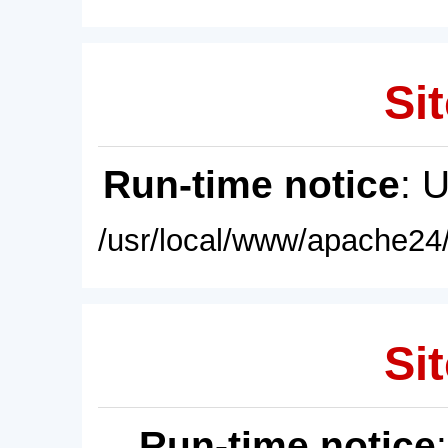
Sit
Run-time notice
: 
/usr/local/www/apache24/
Sit
Run-time notice