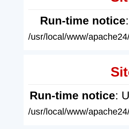
Run-time notice
/usr/local/www/apache24/
Sit
Run-time notice
: 
/usr/local/www/apache24/