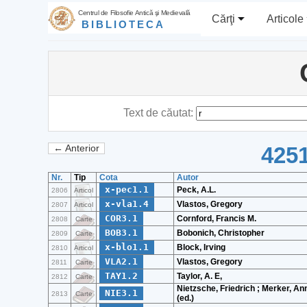
Centrul de Filosofie Antică şi Medievală
Cărţi
Articole
BIBLIOTECA
Text de căutat:
4251
← Anterior
Nr.
Tip
Cota
Autor
x-pec1.1
Peck, A.L.
2806
Articol
x-vla1.4
Vlastos, Gregory
2807
Articol
COR3.1
Cornford, Francis M.
2808
Carte
BOB3.1
Bobonich, Christopher
2809
Carte
x-blo1.1
Block, Irving
2810
Articol
VLA2.1
Vlastos, Gregory
2811
Carte
TAY1.2
Taylor, A. E,
2812
Carte
Nietzsche, Friedrich ; Merker, An
NIE3.1
2813
Carte
(ed.)