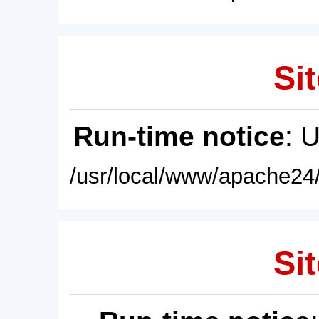
Sit
Run-time notice
: 
/usr/local/www/apache24/
Sit