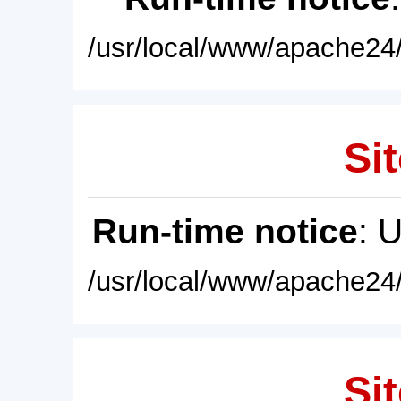
/usr/local/www/apache24/
Sit
Run-time notice
: 
/usr/local/www/apache24/
Sit