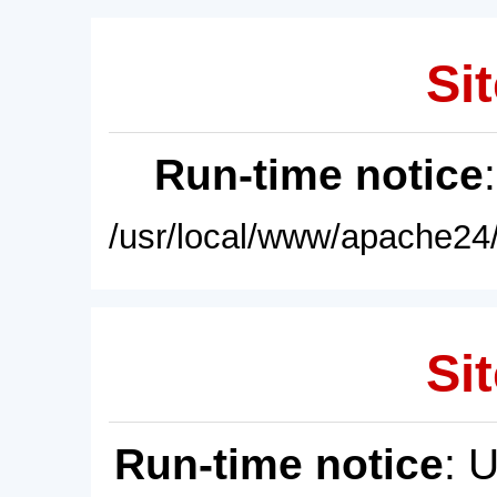
Sit
Run-time notice
/usr/local/www/apache24/
Sit
Run-time notice
: 