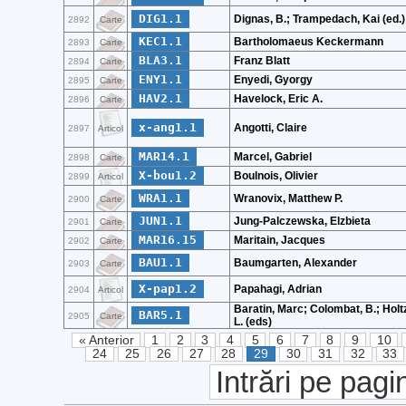
DIG1.1
Dignas, B.; Trampedach, Kai (ed.)
2892
Carte
KEC1.1
Bartholomaeus Keckermann
2893
Carte
BLA3.1
Franz Blatt
2894
Carte
ENY1.1
Enyedi, Gyorgy
2895
Carte
HAV2.1
Havelock, Eric A.
2896
Carte
x-ang1.1
Angotti, Claire
2897
Articol
MAR14.1
Marcel, Gabriel
2898
Carte
X-bou1.2
Boulnois, Olivier
2899
Articol
WRA1.1
Wranovix, Matthew P.
2900
Carte
JUN1.1
Jung-Palczewska, Elzbieta
2901
Carte
MAR16.15
Maritain, Jacques
2902
Carte
BAU1.1
Baumgarten, Alexander
2903
Carte
X-pap1.2
Papahagi, Adrian
2904
Articol
Baratin, Marc; Colombat, B.; Holt
BAR5.1
2905
Carte
L. (eds)
« Anterior
1
2
3
4
5
6
7
8
9
10
24
25
26
27
28
29
30
31
32
33
Intrări pe pagi