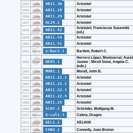
ARI1.36
Aristotel
2854
Carte
ARI1.18
Aristotel
2855
Carte
ARI1.29
Aristotel
2856
Carte
AL29.1
Aristotel
2857
Carte
Aristotel; Franciscus Susemihl.
ARI1.42
2858
Carte
(ed.)
ARI1.54
Aristotel
2859
Carte
ARI1.51
Aristotel
2860
Carte
x-bar2.1
Bartlett, Robert C.
2861
Articol
Herrero López, Montserrat; Aurell
HER5.1
Jaume ; Miceli Stout, Angela C.
2862
Carte
(eds.)
MOR1.1
Morall, John B.
2863
Carte
ARI1.22.1
Aristotel
2864
Carte
ARI1.22.2
Aristotel
2865
Carte
ARI1.22.3
Aristotel
2866
Carte
ARI1.22.4
Aristotel
2867
Carte
ARI1.25
Aristotel
2868
Carte
SCH7.1
Schröder, Wolfgang M.
2869
Carte
X-cal2.3
Calma, Dragos
2870
Articol
AEL1.1
AELIANI
2871
Carte
CON2.1
Connelly, Joan Breton
2872
Carte