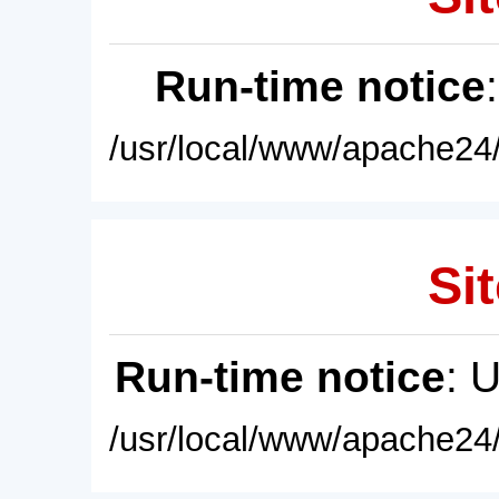
Run-time notice
/usr/local/www/apache24/
Sit
Run-time notice
: 
/usr/local/www/apache24/