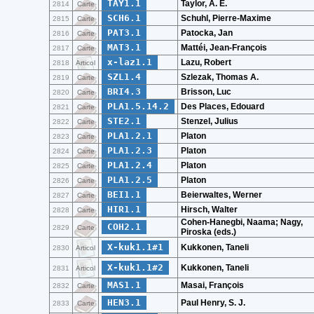
TAY1.1
Taylor, A. E.
2814
Carte
SCH6.1
Schuhl, Pierre-Maxime
2815
Carte
PAT3.1
Patocka, Jan
2816
Carte
MAT3.1
Mattéi, Jean-François
2817
Carte
x-laz1.1
Lazu, Robert
2818
Articol
SZL1.4
Szlezak, Thomas A.
2819
Carte
BRI4.3
Brisson, Luc
2820
Carte
PLA1.5.14.2
Des Places, Edouard
2821
Carte
STE2.1
Stenzel, Julius
2822
Carte
PLA1.2.1
Platon
2823
Carte
PLA1.2.3
Platon
2824
Carte
PLA1.2.4
Platon
2825
Carte
PLA1.2.5
Platon
2826
Carte
BEI1.1
Beierwaltes, Werner
2827
Carte
HIR1.1
Hirsch, Walter
2828
Carte
Cohen-Hanegbi, Naama; Nagy,
COH2.1
2829
Carte
Piroska (eds.)
X-kuk1.1#1
Kukkonen, Taneli
2830
Articol
X-kuk1.1#2
Kukkonen, Taneli
2831
Articol
MAS1.1
Masai, François
2832
Carte
HEN3.1
Paul Henry, S. J.
2833
Carte