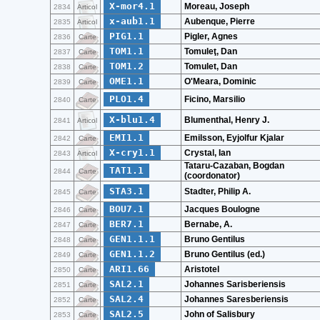
X-mor4.1
Moreau, Joseph
2834
Articol
x-aub1.1
Aubenque, Pierre
2835
Articol
PIG1.1
Pigler, Agnes
2836
Carte
TOM1.1
Tomuleţ, Dan
2837
Carte
TOM1.2
Tomulet, Dan
2838
Carte
OME1.1
O'Meara, Dominic
2839
Carte
PLO1.4
Ficino, Marsilio
2840
Carte
X-blu1.4
Blumenthal, Henry J.
2841
Articol
EMI1.1
Emilsson, Eyjolfur Kjalar
2842
Carte
X-cry1.1
Crystal, Ian
2843
Articol
Tataru-Cazaban, Bogdan
TAT1.1
2844
Carte
(coordonator)
STA3.1
Stadter, Philip A.
2845
Carte
BOU7.1
Jacques Boulogne
2846
Carte
BER7.1
Bernabe, A.
2847
Carte
GEN1.1.1
Bruno Gentilus
2848
Carte
GEN1.1.2
Bruno Gentilus (ed.)
2849
Carte
ARI1.66
Aristotel
2850
Carte
SAL2.1
Johannes Sarisberiensis
2851
Carte
SAL2.4
Johannes Saresberiensis
2852
Carte
SAL2.5
John of Salisbury
2853
Carte