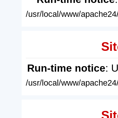
/usr/local/www/apache24/
Sit
Run-time notice
: 
/usr/local/www/apache24/
Sit