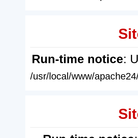
Sit
Run-time notice
: 
/usr/local/www/apache24/
Sit