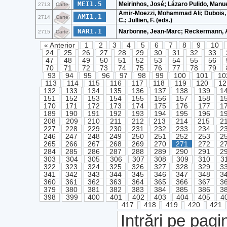
MEI1.5
Meirinhos, José; Lázaro Pulido, Manue
2713
Carte
Amir-Moezzi, Mohammad Ali; Dubois, J.
AMI1.1
2714
Carte
C.; Jullien, F. (eds.)
NAR1.1
Narbonne, Jean-Marc; Reckermann, Al
2715
Carte
« Anterior
1
2
3
4
5
6
7
8
9
10
24
25
26
27
28
29
30
31
32
33
47
48
49
50
51
52
53
54
55
56
70
71
72
73
74
75
76
77
78
79
93
94
95
96
97
98
99
100
101
10
113
114
115
116
117
118
119
120
12
132
133
134
135
136
137
138
139
1
151
152
153
154
155
156
157
158
1
170
171
172
173
174
175
176
177
1
189
190
191
192
193
194
195
196
1
208
209
210
211
212
213
214
215
2
227
228
229
230
231
232
233
234
2
246
247
248
249
250
251
252
253
2
265
266
267
268
269
270
271
272
2
284
285
286
287
288
289
290
291
2
303
304
305
306
307
308
309
310
3
322
323
324
325
326
327
328
329
3
341
342
343
344
345
346
347
348
3
360
361
362
363
364
365
366
367
3
379
380
381
382
383
384
385
386
3
398
399
400
401
402
403
404
405
4
417
418
419
420
421
Intrări pe pagi