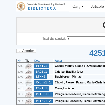
Centrul de Filosofie Antică şi Medievală
Cărţi
Articole
BIBLIOTECA
Text de căutat:
4251
← Anterior
Nr.
Tip
Cota
Autor
VIS1.1
Claude VIshnu Spaak et Ovidiu Stanciu
2706
Carte
BAD2.1
Cristian Badilita (ed.)
2707
Carte
LTHK8
Buchberger, Michael
2708
Carte
X-chu1.1
Chuvin, Pierre ; Fayant, Marie-Christin
2709
Articol
COV1.1
Cova, Luciano
2710
Carte
PET6.1.1
Pelagie la Penitente, Pierre Petitmeng
2711
Carte
PET6.1.2
Pelagie la Penitente, Pierre Petitmeng
2712
Carte