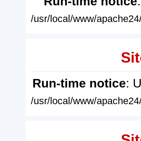
Run-time notice
/usr/local/www/apache24/
Sit
Run-time notice
: 
/usr/local/www/apache24/
Sit