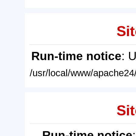
Sit
Run-time notice
: 
/usr/local/www/apache24/
Sit
Run-time notice