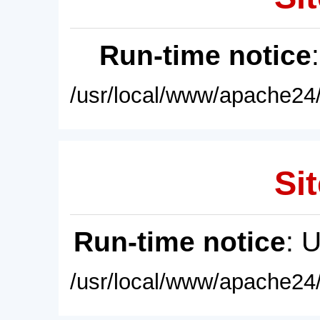
Run-time notice
/usr/local/www/apache24/
Sit
Run-time notice
: 
/usr/local/www/apache24/