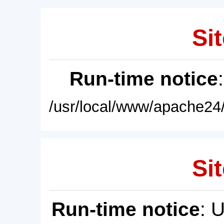
Sit
Run-time notice
/usr/local/www/apache24/
Sit
Run-time notice
: 