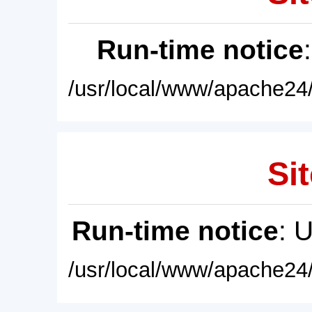
Run-time notice
/usr/local/www/apache24/
Sit
Run-time notice
: 
/usr/local/www/apache24/