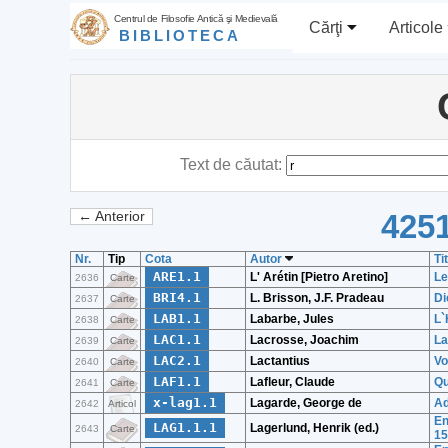
Centrul de Filosofie Antică şi Medievală
Cărţi
Articole
BIBLIOTECA
Text de căutat:
4251
← Anterior
Nr.
Tip
Cota
Autor
Ti
ARE1.1
L' Arétin [Pietro Aretino]
Le
2636
Carte
BRI4.1
L. Brisson, J.F. Pradeau
Di
2637
Carte
LAB1.1
Labarbe, Jules
L`
2638
Carte
LAC1.1
Lacrosse, Joachim
La
2639
Carte
LAC2.1
Lactantius
Vo
2640
Carte
LAF1.1
Lafleur, Claude
Qu
2641
Carte
x-lag1.1
Lagarde, George de
Ad
2642
Articol
En
LAG1.1.1
Lagerlund, Henrik (ed.)
2643
Carte
15