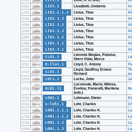
Little, A. G. (ed.)
In
2701
Carte
LIV3.1
Livadiotti, Umberto
An
2702
Carte
LIV2.2.1.2
Livius, Titus
Ab
2703
Carte
LIV2.3.3
Livius, Titus
Ab
2704
Carte
LIV2.3.2
Livius, Titus
Ab
2705
Carte
LIV2.1.3
Livius, Titus
Ab
2706
Carte
LIV2.1.2
Livius, Titus
Ab
2707
Carte
LIV2.1.1
Livius, Titus
Ab
2708
Carte
LIV2.3.1
Livivs, Titus
Ab
2709
Carte
Llorente Megias, Paloma;
LLO1.1
Li
2710
Carte
Otero Vidal, Merce
X-llo1.1
Lloyd, C. Antony
Pa
2711
Articol
Lloyd, Geoffrey Ernest
Th
LLO2.1
2712
Carte
Richard
ex
LOC1.1
Locke, John
Jo
2713
Carte
Loconsole, Mario; Miteva,
ALB2.11
Evelina; Panarelli, Marilena
Na
2714
Carte
(eds.)
LOH2.1
Lohmann, Dieter
Di
2715
Carte
x-loh1.1
Lohr, Charles
Ch
2716
Articol
LOH1.1.1.1
Lohr, Charles H.
La
2717
Carte
LOH1.1.1.2
Lohr, Charles H.
La
2718
Carte
LOH1.1.2
Lohr, Charles H.
La
2719
Carte
LOH1.1.3
Lohr, Charles H.
La
2720
Carte