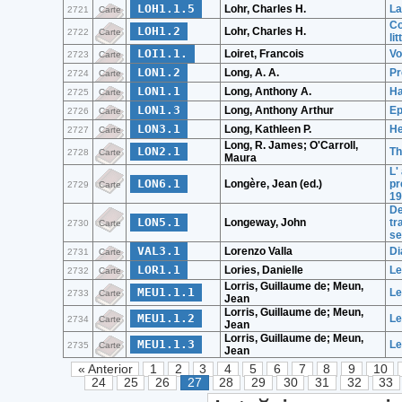
LOH1.1.5
Lohr, Charles H.
La
2721
Carte
Co
LOH1.2
Lohr, Charles H.
2722
Carte
li
LOI1.1.
Loiret, Francois
Vo
2723
Carte
LON1.2
Long, A. A.
Pr
2724
Carte
LON1.1
Long, Anthony A.
Ha
2725
Carte
LON1.3
Long, Anthony Arthur
Ep
2726
Carte
LON3.1
Long, Kathleen P.
He
2727
Carte
Long, R. James; O'Carroll,
LON2.1
Th
2728
Carte
Maura
L'
LON6.1
Longère, Jean (ed.)
pr
2729
Carte
19
De
LON5.1
Longeway, John
tr
2730
Carte
se
VAL3.1
Lorenzo Valla
Di
2731
Carte
LOR1.1
Lories, Danielle
Le
2732
Carte
Lorris, Guillaume de; Meun,
MEU1.1.1
Le
2733
Carte
Jean
Lorris, Guillaume de; Meun,
MEU1.1.2
Le
2734
Carte
Jean
Lorris, Guillaume de; Meun,
MEU1.1.3
Le
2735
Carte
Jean
« Anterior
1
2
3
4
5
6
7
8
9
10
24
25
26
27
28
29
30
31
32
33