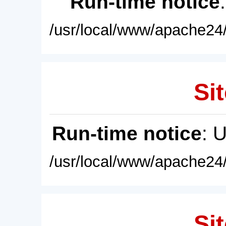
Run-time notice
/usr/local/www/apache24/
Sit
Run-time notice
: 
/usr/local/www/apache24/
Sit