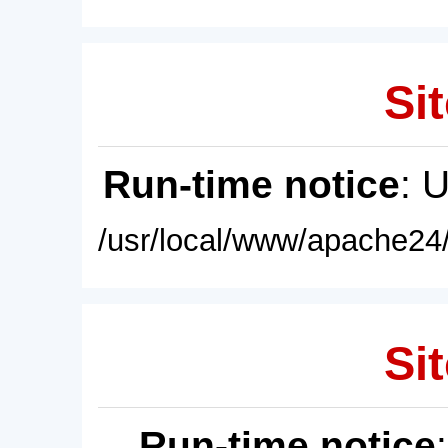
Sit
Run-time notice
: 
/usr/local/www/apache24/
Sit
Run-time notice