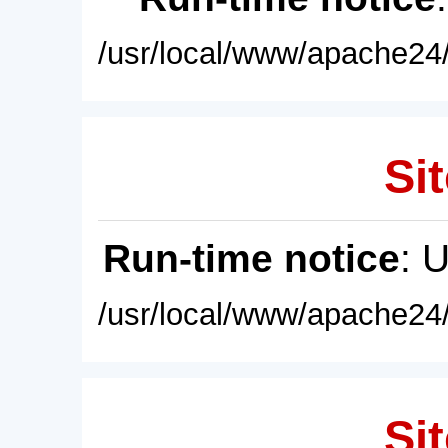
/usr/local/www/apache24/
Sit
Run-time notice
: 
/usr/local/www/apache24/
Sit