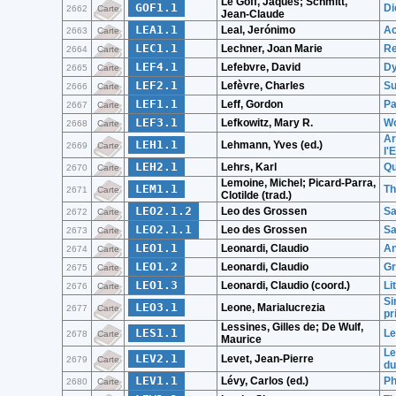
Le Goff, Jaques; Schmitt,
GOF1.1
Di
2662
Carte
Jean-Claude
LEA1.1
Leal, Jerónimo
Ac
2663
Carte
LEC1.1
Lechner, Joan Marie
Re
2664
Carte
LEF4.1
Lefebvre, David
Dy
2665
Carte
LEF2.1
Lefèvre, Charles
Su
2666
Carte
LEF1.1
Leff, Gordon
Pa
2667
Carte
LEF3.1
Lefkowitz, Mary R.
Wo
2668
Carte
Ar
LEH1.1
Lehmann, Yves (ed.)
2669
Carte
l'
LEH2.1
Lehrs, Karl
Qu
2670
Carte
Lemoine, Michel; Picard-Parra,
LEM1.1
Th
2671
Carte
Clotilde (trad.)
LEO2.1.2
Leo des Grossen
Sa
2672
Carte
LEO2.1.1
Leo des Grossen
Sa
2673
Carte
LEO1.1
Leonardi, Claudio
An
2674
Carte
LEO1.2
Leonardi, Claudio
Gr
2675
Carte
LEO1.3
Leonardi, Claudio (coord.)
Li
2676
Carte
Si
LEO3.1
Leone, Marialucrezia
2677
Carte
pr
Lessines, Gilles de; De Wulf,
LES1.1
Le
2678
Carte
Maurice
Le
LEV2.1
Levet, Jean-Pierre
2679
Carte
du
LEV1.1
Lévy, Carlos (ed.)
Ph
2680
Carte