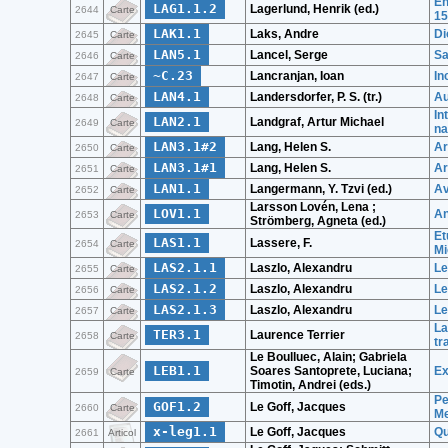
En
LAG1.1.2
Lagerlund, Henrik (ed.)
2644
Carte
15
LAK1.1
Laks, Andre
Di
2645
Carte
LAN5.1
Lancel, Serge
Sa
2646
Carte
~C.23
Lancranjan, Ioan
In
2647
Carte
LAN4.1
Landersdorfer, P. S. (tr.)
Au
2648
Carte
In
LAN2.1
Landgraf, Artur Michael
2649
Carte
na
LAN3.1#2
Lang, Helen S.
Ar
2650
Carte
LAN3.1#1
Lang, Helen S.
Ar
2651
Carte
LAN1.1
Langermann, Y. Tzvi (ed.)
Av
2652
Carte
Larsson Lovén, Lena ;
LOV1.1
An
2653
Carte
Strömberg, Agneta (ed.)
Et
LAS1.1
Lassere, F.
2654
Carte
Mi
LAS2.1.1
Laszlo, Alexandru
Le
2655
Carte
LAS2.1.2
Laszlo, Alexandru
Le
2656
Carte
LAS2.1.3
Laszlo, Alexandru
Le
2657
Carte
La
TER3.1
Laurence Terrier
2658
Carte
tr
Le Boulluec, Alain; Gabriela
LEB1.1
Soares Santoprete, Luciana;
Ex
2659
Carte
Timotin, Andrei (eds.)
Pe
GOF1.2
Le Goff, Jacques
2660
Carte
Me
x-leg1.1
Le Goff, Jacques
Qu
2661
Articol