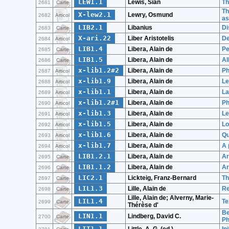
LEW1.1
Lewis, Sian
Th
2681
Carte
Th
X-lew2.1
Lewry, Osmund
2682
Articol
as
LIB2.1
Libanius
Di
2683
Carte
X-ari.22
Liber Aristotelis
De
2684
Articol
LIB1.4
Libera, Alain de
Pe
2685
Carte
LIB1.5
Libera, Alain de
Al
2686
Carte
x-lib1.2#2
Libera, Alain de
Ph
2687
Articol
x-lib1.9
Libera, Alain de
Le
2688
Articol
x-lib1.1
Libera, Alain de
La
2689
Articol
x-lib1.2#1
Libera, Alain de
Ph
2690
Articol
x-lib1.3
Libera, Alain de
Le
2691
Articol
x-lib1.5
Libera, Alain de
Lo
2692
Articol
x-lib1.6
Libera, Alain de
Qu
2693
Articol
x-lib1.7
Libera, Alain de
A 
2694
Articol
LIB1.2.1
Libera, Alain de
Ar
2695
Carte
LIB1.1.2
Libera, Alain de
Ar
2696
Carte
LIC2.1
Lickteig, Franz-Bernard
Th
2697
Carte
LIL1.3
Lille, Alain de
Re
2698
Carte
Lille, Alain de; Alverny, Marie-
LIL1.4
Te
2699
Carte
Thérèse d'
Be
LIN1.1
Lindberg, David C.
2700
Carte
Ph
LIT1.1