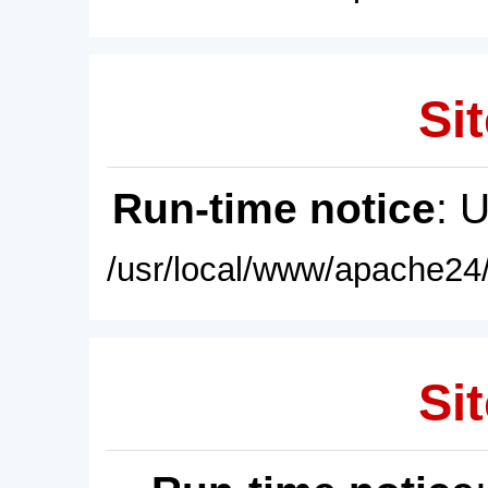
Sit
Run-time notice
: 
/usr/local/www/apache24/
Sit