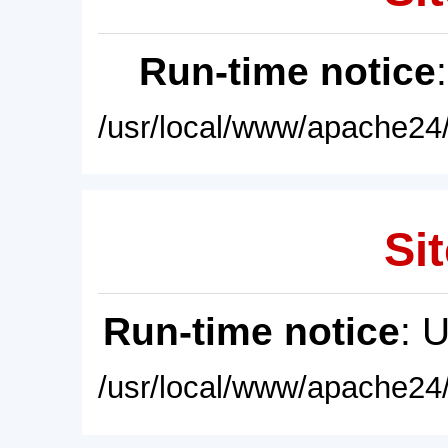
Run-time notice
/usr/local/www/apache24/
Sit
Run-time notice
: 
/usr/local/www/apache24/