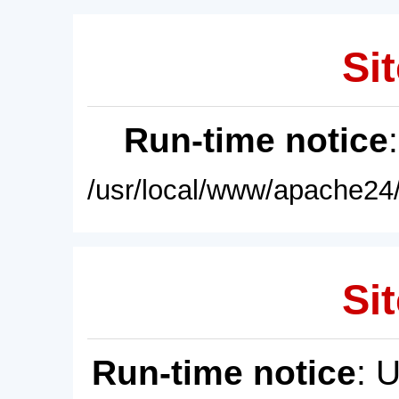
Sit
Run-time notice
/usr/local/www/apache24/
Sit
Run-time notice
: 