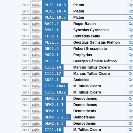
PLA1.18.3
Platon
Op
2644
Carte
PLA1.18.4
Platon
Op
2645
Carte
PLA1.18.5
Platon
Op
2646
Carte
BAC1.2
Roger Bacon
Op
2647
Carte
SYN1.1
Synesius Cyrenensis
Op
2648
Carte
CEL2.1
Conradus celtis
Op
2649
Carte
PLE1.5
Georgius Gemistus Plethon
Op
2650
Carte
GRO1.3
Robert Grosseteste
Op
2651
Carte
POR2.1
Porphyrius
Op
2652
Carte
PLE1.1
Georges Gémiste Pléthon
Or
2653
Carte
CIC1.14
Marcus Tullius Cicero
Or
2654
Carte
CIC1.17
Marcus Tullius Cicero
Or
2655
Carte
AND1.1
Andocide
Or
2656
Carte
CIC1.18#1
M. Tullius Cicero
Or
2657
Carte
CIC1.18#2
M. Tullius Cicero
Or
2658
Carte
DEM2.2.1
Demosthenes
Or
2659
Carte
DEM2.1.1
Demosthenes
Or
2660
Carte
DEM2.1.2
Demosthenis
Or
2661
Carte
DEM2.3.2.1
Demostenes
Or
2662
Carte
DEM2.1.3
Demosthenis
Or
2663
Carte
CIC1.16
M. Tullius Cicero
Or
2664
Carte