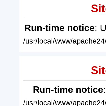
Sit
Run-time notice
: 
/usr/local/www/apache24/
Sit
Run-time notice
/usr/local/www/apache24/