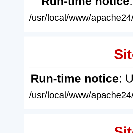
Run-time notice
/usr/local/www/apache24/
Sit
Run-time notice
: 
/usr/local/www/apache24/
Sit