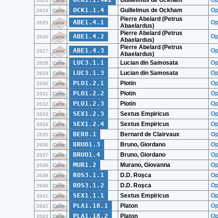
Guillelmus de Ockham
Op
2623
Carte
OCK1.1.4
Guillelmus de Ockham
Op
2624
Carte
Pierre Abelard (Petrus
ABE1.4.1
Op
2625
Carte
Abaelardus)
Pierre Abelard (Petrus
ABE1.4.2
Op
2626
Carte
Abaelardus)
Pierre Abelard (Petrus
ABE1.4.3
Op
2627
Carte
Abaelardus)
LUC3.1.1
Lucian din Samosata
Op
2628
Carte
LUC3.1.3
Lucian din Samosata
Op
2629
Carte
PLO1.2.1
Plotin
Op
2630
Carte
PLO1.2.2
Plotin
Ope
2631
Carte
PLO1.2.3
Plotin
Ope
2632
Carte
SEX1.2.3
Sextus Empiricus
Ope
2633
Carte
SEX1.2.4
Sextus Empiricus
Op
2634
Carte
BER8.1
Bernard de Clairvaux
Op
2635
Carte
BRUO1.3
Bruno, Giordano
Op
2636
Carte
BRUO1.4
Bruno, Giordano
Op
2637
Carte
MUR1.2
Murano, Giovanna
Op
2638
Carte
ROS3.1.1
D.D. Roşca
Op
2639
Carte
ROS3.1.2
D.D. Roşca
Op
2640
Carte
SEX1.1.1
Sextus Empiricus
Op
2641
Carte
PLA1.18.1
Platon
Op
2642
Carte
PLA1.18.2
Platon
Op
2643
Carte