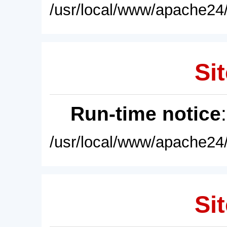
/usr/local/www/apache24/
Sit
Run-time notice
/usr/local/www/apache24/
Sit