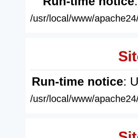
Run-time notice
/usr/local/www/apache24/
Sit
Run-time notice
: 
/usr/local/www/apache24/
Sit