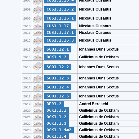
CUS1.1.16.4
Nicolaus Cusanus
2607
Carte
CUS1.1.16.2
Nicolaus Cusanus
2608
Carte
CUS1.1.16.1
Nicolaus Cusanus
2609
Carte
CUS1.1.17
Nicolaus Cusanus
2610
Carte
CUS1.1.17.1
Nicolaus Cusanus
2611
Carte
CUS1.1.16.3
Nicolaus Cusanus
2612
Carte
SCO1.12.1
Iohannes Duns Scotus
2613
Carte
OCK1.9.2
Guillelmus de Ockham
2614
Carte
SCO1.12.2
Iohannes Duns Scotus
2615
Carte
SCO1.12.3
Iohannes Duns Scotus
2616
Carte
SCO1.12.4
Iohannes Duns Scotus
2617
Carte
SCO1.12.5
Iohannes Duns Scotus
2618
Carte
BER1.2
Andrei Bereschi
2619
Carte
OCK1.1.1
Guillelmus de Ockham
2620
Carte
OCK1.1.2
Guillelmus de Ockham
2621
Carte
OCK1.1.3
Guillelmus de Ockham
2622
Carte
OCK1.1.4#2
Guillelmus de Ockham
2623
Carte
OCK1.1.4
Guillelmus de Ockham
2624
Carte