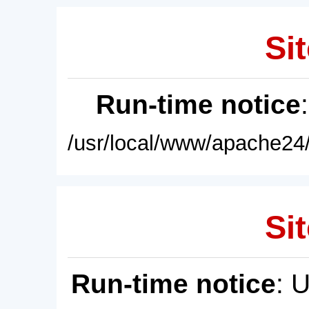
Sit
Run-time notice
/usr/local/www/apache24/
Sit
Run-time notice
: 