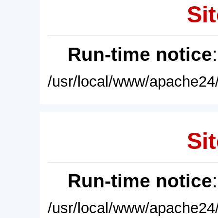
Sit
Run-time notice
/usr/local/www/apache24/
Sit
Run-time notice
/usr/local/www/apache24/