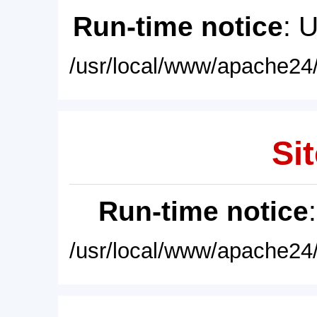
Run-time notice
: 
/usr/local/www/apache24/
Sit
Run-time notice
/usr/local/www/apache24/