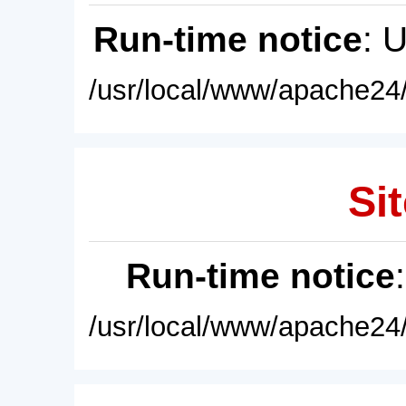
Run-time notice
: 
/usr/local/www/apache24/
Sit
Run-time notice
/usr/local/www/apache24/