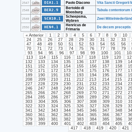
DIA1.1
Paolo Diacono
Vita Sancti Gregorii 
2547
Carte
Bertoldo di
BER2.9
Tabula contentorum 
2548
Carte
Moosburg
Scheepsma,
SCH10.1
Zwei Mittelniederlä
2549
Carte
Wybren
Henricus de
HEN4.1
De decem preceptis
2550
Carte
Frimaria
« Anterior
1
2
3
4
5
6
7
8
9
10
24
25
26
27
28
29
30
31
32
33
47
48
49
50
51
52
53
54
55
56
70
71
72
73
74
75
76
77
78
79
93
94
95
96
97
98
99
100
101
10
113
114
115
116
117
118
119
120
12
132
133
134
135
136
137
138
139
1
151
152
153
154
155
156
157
158
1
170
171
172
173
174
175
176
177
1
189
190
191
192
193
194
195
196
1
208
209
210
211
212
213
214
215
2
227
228
229
230
231
232
233
234
2
246
247
248
249
250
251
252
253
2
265
266
267
268
269
270
271
272
2
284
285
286
287
288
289
290
291
2
303
304
305
306
307
308
309
310
3
322
323
324
325
326
327
328
329
3
341
342
343
344
345
346
347
348
3
360
361
362
363
364
365
366
367
3
379
380
381
382
383
384
385
386
3
398
399
400
401
402
403
404
405
4
417
418
419
420
421