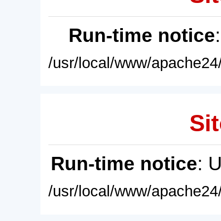
Run-time notice
/usr/local/www/apache24/
Sit
Run-time notice
: 
/usr/local/www/apache24/