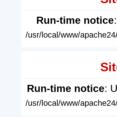
Run-time notice
/usr/local/www/apache24/
Sit
Run-time notice
: 
/usr/local/www/apache24/