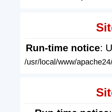
Sit
Run-time notice
: 
/usr/local/www/apache24/
Sit