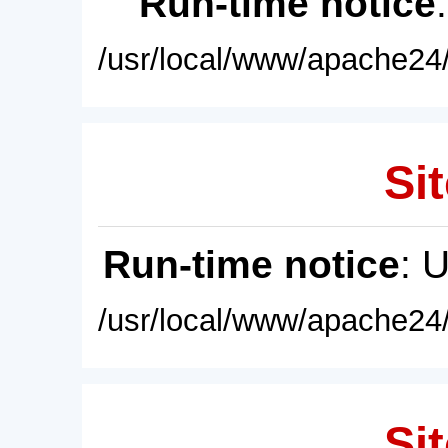
Run-time notice
/usr/local/www/apache24/
Sit
Run-time notice
: 
/usr/local/www/apache24/
Sit