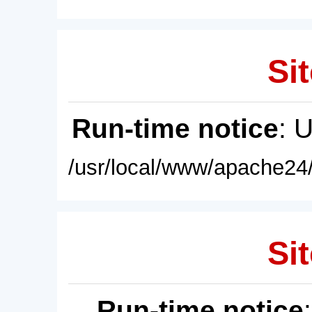
Sit
Run-time notice
: 
/usr/local/www/apache24/
Sit
Run-time notice