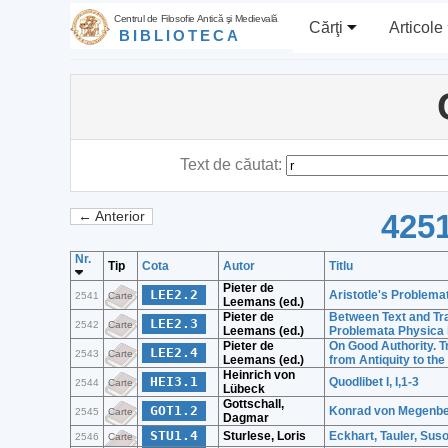
Centrul de Filosofie Antică şi Medievală
Cărţi
Articole
BIBLIOTECA
Text de căutat:
4251
← Anterior
Nr.
Tip
Cota
Autor
Titlu
Pieter de
LEE2.2
Aristotle's Problema
2541
Carte
Leemans (ed.)
Pieter de
Between Text and Tra
LEE2.3
2542
Carte
Leemans (ed.)
Problemata Physica 
Pieter de
On Good Authority. Tr
LEE2.4
2543
Carte
Leemans (ed.)
from Antiquity to th
Heinrich von
HEI3.1
Quodlibet I, I,1-3
2544
Carte
Lübeck
Gottschall,
GOT1.2
Konrad von Megenber
2545
Carte
Dagmar
STU1.4
Sturlese, Loris
Eckhart, Tauler, Suso
2546
Carte