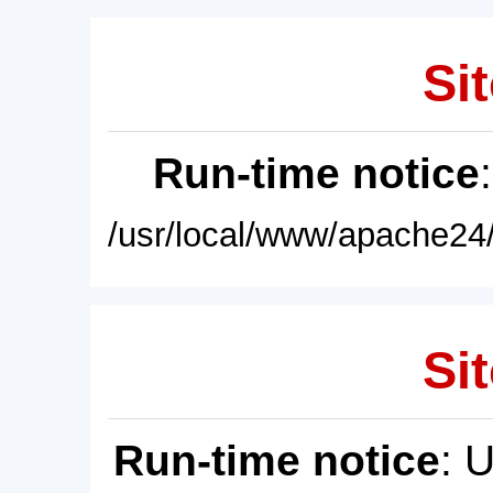
Sit
Run-time notice
/usr/local/www/apache24/
Sit
Run-time notice
: 