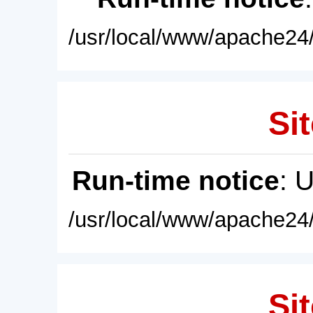
/usr/local/www/apache24/
Sit
Run-time notice
: 
/usr/local/www/apache24/
Sit