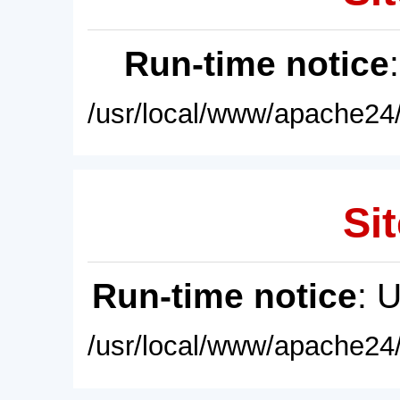
Run-time notice
/usr/local/www/apache24/
Sit
Run-time notice
: 
/usr/local/www/apache24/