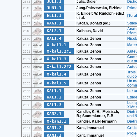
JUL1.1
Julia, Didier
Dicti
2544
Carte
JUN1.1
Jung-Palczewska, Elzbieta
Prima
2545
Carte
K. Elliger; W. Rudolph (eds.)
ELL1.1
[Tora
2546
Carte
et al.
KAG1.1
Kagan, Donald (ed.)
Studi
2547
Carte
Anato
KAL2.1
Kalhous, David
2548
Carte
Přem
KAL1.4
Kaluza, Zenon
Nicol
2549
Carte
X-kal1.1
Kaluza, Zenon
Mater
2550
Articol
X-kal1.2#1
Kaluza, Zenon
Auteu
2551
Articol
Comme
X-kal1.3
Kaluza, Zenon
2552
Articol
quatt
X-kal1.2#2
Kaluza, Zenon
Auteu
2553
Articol
Trois
X-kal1.4
Kaluza, Zenon
2554
Articol
du co
Un ma
X-kal1.5
Kaluza, Zenon
2555
Articol
comme
KAL1.1
Kaluza, Zenon
Lektu
2556
Carte
KAL1.2
Kaluza, Zenon
Etude
2557
Carte
Les q
KAL1.3
Kaluza, Zenon
2558
Carte
XIVe 
Kandler, K.-H.; Mojsisch,
Dietr
KAN2.1
2559
Carte
B.; Stammkotter, F.-B.
und N
X-kan1.1
Kandler, Karl-Hermann
Dietr
2560
Articol
KAN1.2
Kant, Immanuel
Critic
2561
Carte
Prole
KAN1.1
Kant, Immanuel
2562
Carte