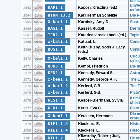
stiint
Enyed
KAP1.1
Kaposi, Krisztina (ed.)
2563
Carte
evfor
HTKNT13.2
Karl Herman Schelkle
Die P
2564
Carte
X-kar1.1
Karofsky, Amy D.
Suare
2565
Articol
KAS1.1
Kassel, Rudolf
Der t
2566
Carte
IER2.1
Katerina Ierodiakonou (ed.)
Topic
2567
Carte
x-kat1.1
Kattsof, L.
Conce
2568
Articol
Keith Busby, Noris J. Lacy
BUS1.1
Conju
2569
Carte
(eds.)
Circu
X-kel1.1
Kelly, Charles
2570
Articol
syllog
HDK3.1
Kempf, Friedrich
Die m
2571
Carte
KEN2.1
Kennedy, Edward S.
Astro
2572
Carte
x-ken1.1
Kennedy, George A. K
The E
2573
Articol
x-ker1.2
Kerferd, G.B.
The F
2574
Articol
x-ker1.1
Kerferd, G.B.
Plato
2575
Articol
Krimin
KES1.1
Kesper-Biermann, Sylvia
2576
Carte
philo
KEU1.1
Keuls, Eva C.
Plato
2577
Carte
Die m
X-keu1.1
Keussen, Hermann
2578
Articol
erste
KIE1.1.3
Kieckers, E.
Histo
2579
Carte
KIE1.1.4
Kieckers, E.
Histo
2580
Carte
Kilwardby, Robert; Judy,
KIL1.2
De or
2581
Carte