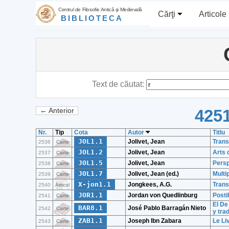
Centrul de Filosofie Antică şi Medievală
Cărţi
Articole
BIBLIOTECA
Text de căutat:
4251
← Anterior
Nr.
Tip
Cota
Autor
Titlu
JOL1.1
Jolivet, Jean
Trans
2536
Carte
JOL1.2
Jolivet, Jean
Arts 
2537
Carte
JOL1.5
Jolivet, Jean
Persp
2538
Carte
JOL1.7
Jolivet, Jean (ed.)
Multi
2539
Carte
X-jon1.1
Jongkees, A.G.
Trans
2540
Articol
JOR1.1
Jordan von Quedlinburg
Posti
2541
Carte
El De
BAR8.1
José Pablo Barragán Nieto
2542
Carte
y tra
ZAB1.1
Joseph Ibn Zabara
Le Li
2543
Carte