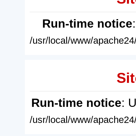
Run-time notice
/usr/local/www/apache24/
Sit
Run-time notice
: 
/usr/local/www/apache24/