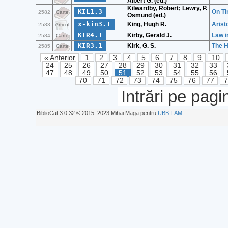
Albert G. (ed.)
Kilwardby, Robert; Lewry, P.
KIL1.3
On Ti
2582
Carte
Osmund (ed.)
x-kin3.1
King, Hugh R.
Arist
2583
Articol
KIR4.1
Kirby, Gerald J.
Law i
2584
Carte
KIR3.1
Kirk, G. S.
The 
2585
Carte
« Anterior
1
2
3
4
5
6
7
8
9
10
24
25
26
27
28
29
30
31
32
33
47
48
49
50
51
52
53
54
55
56
70
71
72
73
74
75
76
77
Intrări pe pagi
BiblioCat 3.0.32 © 2015‒2023 Mihai Maga pentru
UBB-FAM