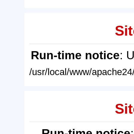
Sit
Run-time notice
: 
/usr/local/www/apache24/
Sit
Run-time notice