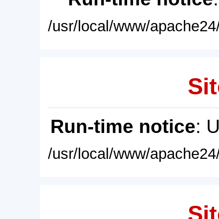
/usr/local/www/apache24/
Sit
Run-time notice
: 
/usr/local/www/apache24/
Sit