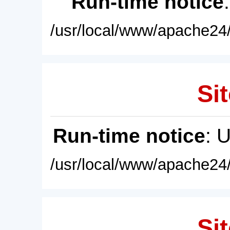
Run-time notice
/usr/local/www/apache24/
Sit
Run-time notice
: 
/usr/local/www/apache24/
Sit