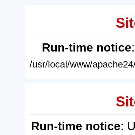
Sit
Run-time notice
/usr/local/www/apache24/
Sit
Run-time notice
: 