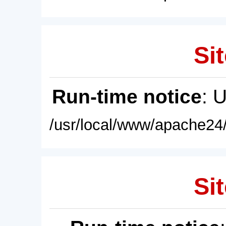
Sit
Run-time notice
: 
/usr/local/www/apache24/
Sit