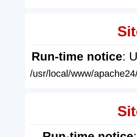
Sit
Run-time notice
: 
/usr/local/www/apache24/
Sit
Run-time notice