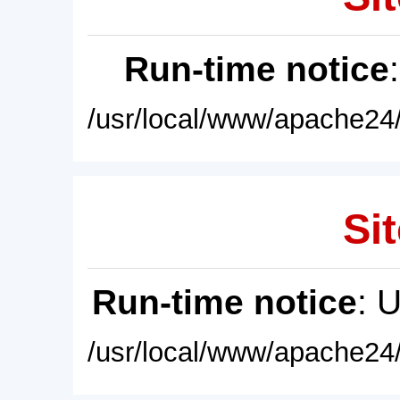
Run-time notice
/usr/local/www/apache24/
Sit
Run-time notice
: 
/usr/local/www/apache24/