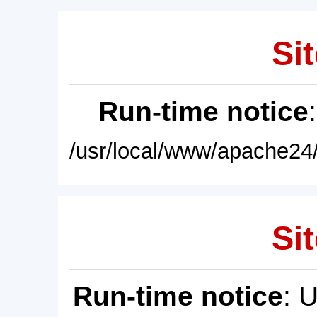
Sit
Run-time notice
/usr/local/www/apache24/
Sit
Run-time notice
: 