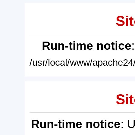
Sit
Run-time notice
/usr/local/www/apache24/
Sit
Run-time notice
: 