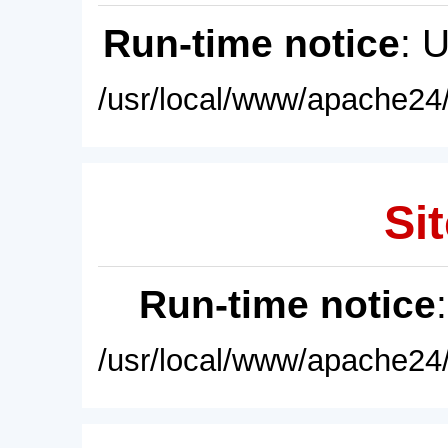
Run-time notice
: 
/usr/local/www/apache24/
Sit
Run-time notice
/usr/local/www/apache24/