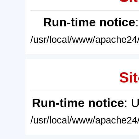
Run-time notice
/usr/local/www/apache24/
Sit
Run-time notice
: 
/usr/local/www/apache24/