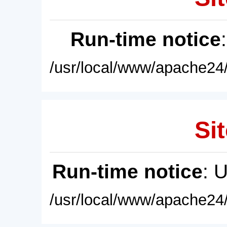
Run-time notice
/usr/local/www/apache24/
Sit
Run-time notice
: 
/usr/local/www/apache24/