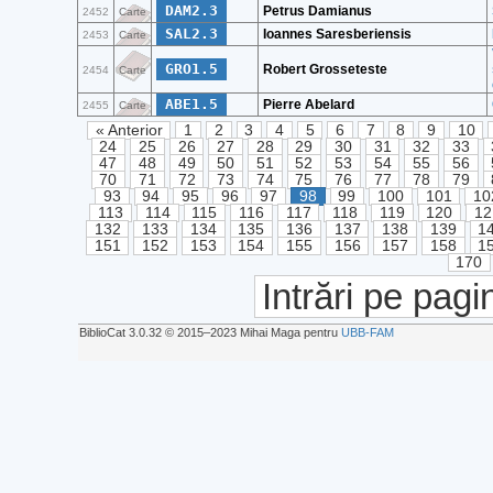
DAM2.3
Petrus Damianus
2452
Carte
SAL2.3
Ioannes Saresberiensis
2453
Carte
GRO1.5
Robert Grosseteste
2454
Carte
ABE1.5
Pierre Abelard
2455
Carte
« Anterior
1
2
3
4
5
6
7
8
9
10
24
25
26
27
28
29
30
31
32
33
47
48
49
50
51
52
53
54
55
56
70
71
72
73
74
75
76
77
78
79
93
94
95
96
97
98
99
100
101
10
113
114
115
116
117
118
119
120
12
132
133
134
135
136
137
138
139
1
151
152
153
154
155
156
157
158
1
170
Intrări pe pagi
BiblioCat 3.0.32 © 2015‒2023 Mihai Maga pentru
UBB-FAM