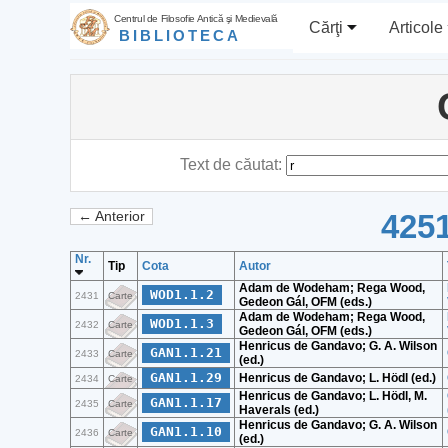
Centrul de Filosofie Antică şi Medievală
Cărţi
Articole
BIBLIOTECA
Text de căutat:
4251
← Anterior
Nr.
Tip
Cota
Autor
Adam de Wodeham; Rega Wood,
WOD1.1.2
2431
Carte
Gedeon Gál, OFM (eds.)
Adam de Wodeham; Rega Wood,
WOD1.1.3
2432
Carte
Gedeon Gál, OFM (eds.)
Henricus de Gandavo; G. A. Wilson
GAN1.1.21
2433
Carte
(ed.)
GAN1.1.29
Henricus de Gandavo; L. Hödl (ed.)
2434
Carte
Henricus de Gandavo; L. Hödl, M.
GAN1.1.17
2435
Carte
Haverals (ed.)
Henricus de Gandavo; G. A. Wilson
GAN1.1.10
2436
Carte
(ed.)