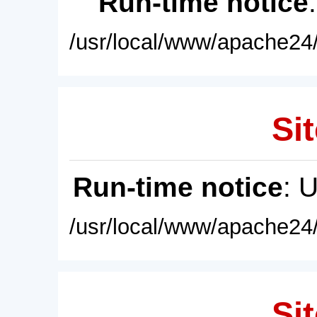
Run-time notice
/usr/local/www/apache24/
Sit
Run-time notice
: 
/usr/local/www/apache24/
Sit