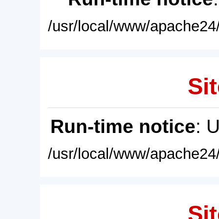
/usr/local/www/apache24/
Sit
Run-time notice
: 
/usr/local/www/apache24/
Sit