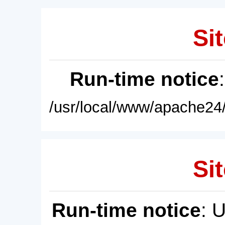
Sit
Run-time notice
/usr/local/www/apache24/
Sit
Run-time notice
: 