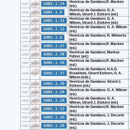
Henricus de Gandavo;R. Macken
GAN1.1.14
2437
Carte
(ed.)
Henricus de Gandavo; G. A.
GAN1.1.8
2438
Carte
Wilson, Girard J. Etzkorn (ed.)
Henricus de Gandavo; G. A.
GAN1.1.31
2439
Carte
Wilson, Girard J. Etzkorn (ed.)
Henricus de Gandavo; G. A. Wilson
GAN1.1.11
2440
Carte
(ed.)
Henricus de Gandavo; R. Wielockx
GAN1.1.6
2441
Carte
(ed.)
Henricus de Gandavo;R. Macken
GAN1.1.27
2442
Carte
(ed.)
Henricus de Gandavo; Markus
GAN1.1.30
2443
Carte
Führer (ed.)
Henricus de Gandavo;R. Macken
GAN1.1.36
2444
Carte
(ed.)
Henricus de Gandavo; H.A.G.
GAN1.1.37
Braakhuis, Girard Etzkorn, G. A.
2445
Carte
Wilson (eds.)
Henricus de Gandavo; Girard J.
GAN1.1.38
2446
Carte
Etzkorn (ed.)
Henricus de Gandavo; G. A. Wilson
GAN1.1.28
2447
Carte
(ed.)
Henricus de Gandavo; G. A.
GAN1.1.20
2448
Carte
Wilson, Girard J. Etzkorn (ed.)
Henricus de Gandavo;R. Macken
GAN1.1.13
2449
Carte
(ed.)
Henricus de Gandavo; J. Decorte
GAN1.1.16
2450
Carte
(ed.)
Henricus de Gandavo; J. Decorte
GAN1.1.18
2451
Carte
(ed.)