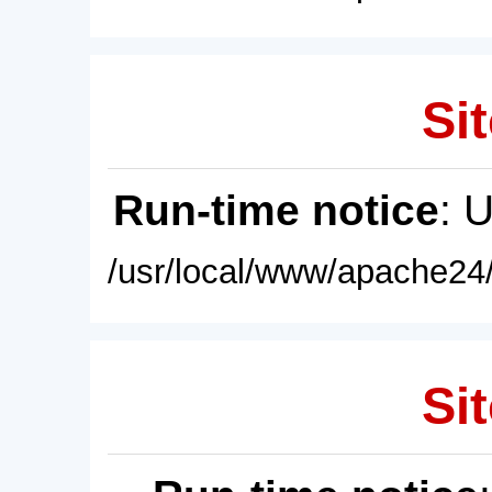
Sit
Run-time notice
: 
/usr/local/www/apache24/
Sit