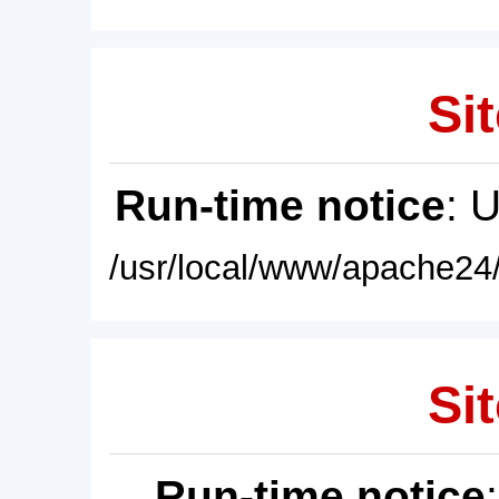
Sit
Run-time notice
: 
/usr/local/www/apache24/
Sit
Run-time notice