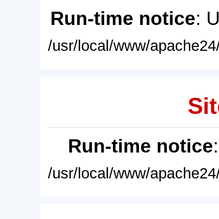
Run-time notice
: 
/usr/local/www/apache24/
Sit
Run-time notice
/usr/local/www/apache24/