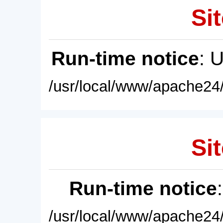
Sit
Run-time notice
: 
/usr/local/www/apache24/
Sit
Run-time notice
/usr/local/www/apache24/