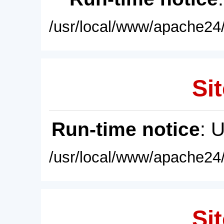
/usr/local/www/apache24/
Sit
Run-time notice
: 
/usr/local/www/apache24/
Sit