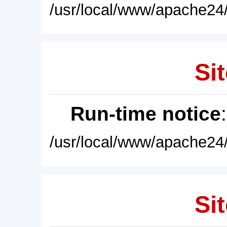
/usr/local/www/apache24/
Sit
Run-time notice
/usr/local/www/apache24/
Sit