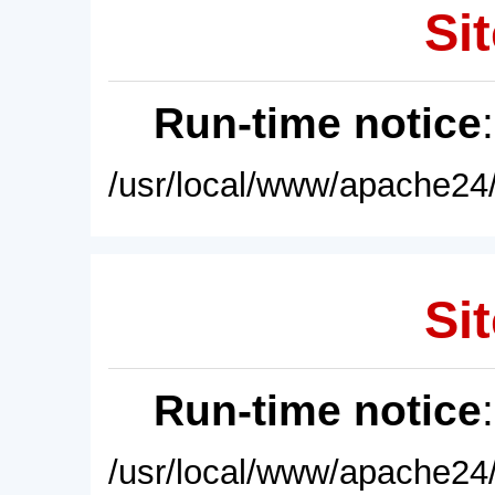
Sit
Run-time notice
/usr/local/www/apache24/
Sit
Run-time notice
/usr/local/www/apache24/