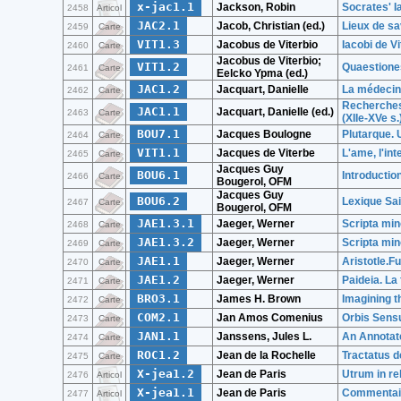
x-jac1.1
Jackson, Robin
Socrates' I
2458
Articol
JAC2.1
Jacob, Christian (ed.)
Lieux de sav
2459
Carte
VIT1.3
Jacobus de Viterbio
Iacobi de V
2460
Carte
Jacobus de Viterbio;
VIT1.2
Quaestiones
2461
Carte
Eelcko Ypma (ed.)
JAC1.2
Jacquart, Danielle
La médecine
2462
Carte
Recherches 
JAC1.1
Jacquart, Danielle (ed.)
2463
Carte
(XIIe-XVe s.
BOU7.1
Jacques Boulogne
Plutarque.
2464
Carte
VIT1.1
Jacques de Viterbe
L'ame, l'int
2465
Carte
Jacques Guy
BOU6.1
Introductio
2466
Carte
Bougerol, OFM
Jacques Guy
BOU6.2
Lexique Sa
2467
Carte
Bougerol, OFM
JAE1.3.1
Jaeger, Werner
Scripta min
2468
Carte
JAE1.3.2
Jaeger, Werner
Scripta min
2469
Carte
JAE1.1
Jaeger, Werner
Aristotle.F
2470
Carte
JAE1.2
Jaeger, Werner
Paideia. La
2471
Carte
BRO3.1
James H. Brown
Imagining t
2472
Carte
COM2.1
Jan Amos Comenius
Orbis Sens
2473
Carte
JAN1.1
Janssens, Jules L.
An Annotate
2474
Carte
ROC1.2
Jean de la Rochelle
Tractatus d
2475
Carte
X-jea1.2
Jean de Paris
Utrum in re
2476
Articol
X-jea1.1
Jean de Paris
Commentair
2477
Articol