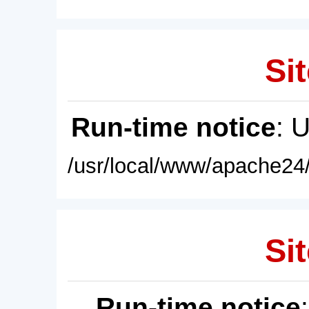
Sit
Run-time notice
: 
/usr/local/www/apache24/
Sit
Run-time notice