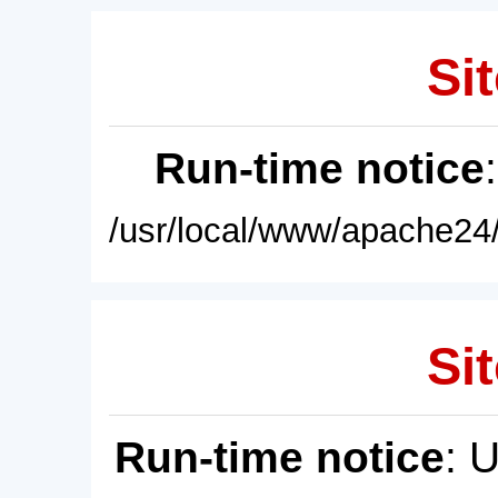
Sit
Run-time notice
/usr/local/www/apache24/
Sit
Run-time notice
: 