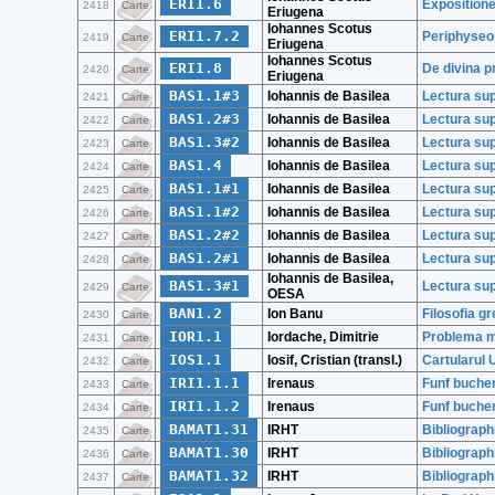
ERI1.6
Expositione
2418
Carte
Eriugena
Iohannes Scotus
ERI1.7.2
Periphyseo
2419
Carte
Eriugena
Iohannes Scotus
ERI1.8
De divina p
2420
Carte
Eriugena
BAS1.1#3
Iohannis de Basilea
Lectura sup
2421
Carte
BAS1.2#3
Iohannis de Basilea
Lectura sup
2422
Carte
BAS1.3#2
Iohannis de Basilea
Lectura sup
2423
Carte
BAS1.4
Iohannis de Basilea
Lectura sup
2424
Carte
BAS1.1#1
Iohannis de Basilea
Lectura sup
2425
Carte
BAS1.1#2
Iohannis de Basilea
Lectura sup
2426
Carte
BAS1.2#2
Iohannis de Basilea
Lectura sup
2427
Carte
BAS1.2#1
Iohannis de Basilea
Lectura sup
2428
Carte
Iohannis de Basilea,
BAS1.3#1
Lectura sup
2429
Carte
OESA
BAN1.2
Ion Banu
Filosofia gr
2430
Carte
IOR1.1
Iordache, Dimitrie
Problema m
2431
Carte
IOS1.1
Iosif, Cristian (transl.)
Cartularul U
2432
Carte
IRI1.1.1
Irenaus
Funf bucher 
2433
Carte
IRI1.1.2
Irenaus
Funf bucher
2434
Carte
BAMAT1.31
IRHT
Bibliograph
2435
Carte
BAMAT1.30
IRHT
Bibliograph
2436
Carte
BAMAT1.32
IRHT
Bibliograph
2437
Carte