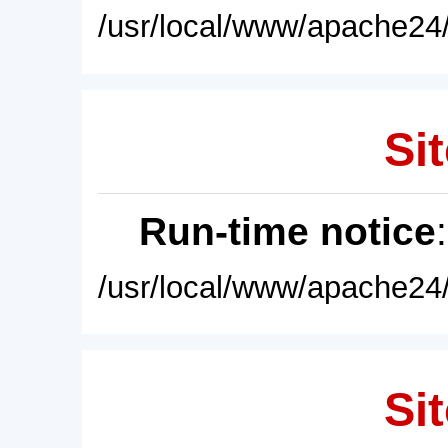
/usr/local/www/apache24/
Sit
Run-time notice
/usr/local/www/apache24/
Sit