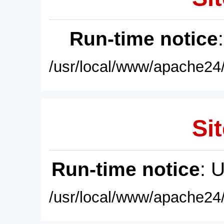
Run-time notice
/usr/local/www/apache24/
Sit
Run-time notice
: 
/usr/local/www/apache24/