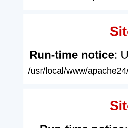
Sit
Run-time notice
: 
/usr/local/www/apache24/
Sit