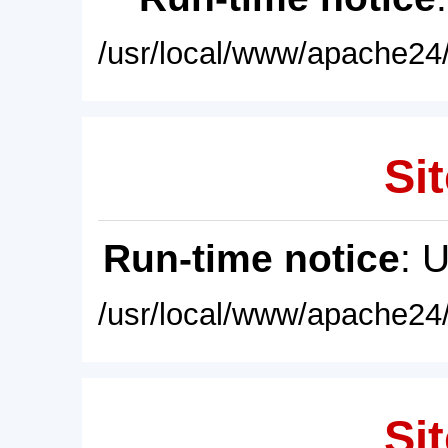
/usr/local/www/apache24/
Sit
Run-time notice
: 
/usr/local/www/apache24/
Sit