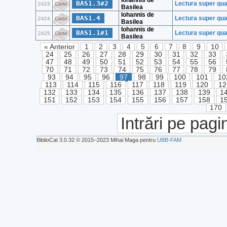
Iohannis de
BAS1.3#2
Lectura super quat
2423
Carte
Basilea
Iohannis de
BAS1.4
Lectura super qua
2424
Carte
Basilea
Iohannis de
BAS1.1#1
Lectura super qua
2425
Carte
Basilea
« Anterior
1
2
3
4
5
6
7
8
9
10
24
25
26
27
28
29
30
31
32
33
47
48
49
50
51
52
53
54
55
56
70
71
72
73
74
75
76
77
78
79
93
94
95
96
97
98
99
100
101
10
113
114
115
116
117
118
119
120
12
132
133
134
135
136
137
138
139
1
151
152
153
154
155
156
157
158
1
170
Intrări pe pagi
BiblioCat 3.0.32 © 2015‒2023 Mihai Maga pentru
UBB-FAM