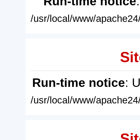
Run-time notice
/usr/local/www/apache24/
Sit
Run-time notice
: 
/usr/local/www/apache24/
Sit