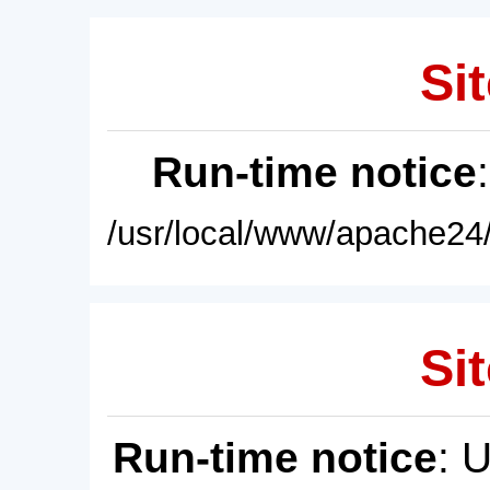
Sit
Run-time notice
/usr/local/www/apache24/
Sit
Run-time notice
: 