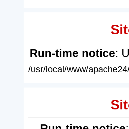
Sit
Run-time notice
: 
/usr/local/www/apache24/
Sit
Run-time notice