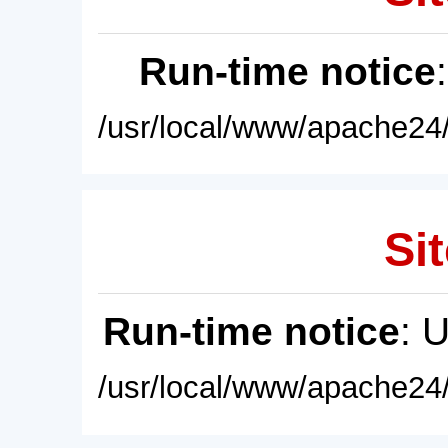
Run-time notice
/usr/local/www/apache24/
Sit
Run-time notice
: 
/usr/local/www/apache24/