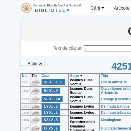
Centrul de Filosofie Antică şi Medievală
Cărţi
Articole
BIBLIOTECA
Text de căutat:
4251
← Anterior
Nr.
Tip
Cota
Autor
Titlu
Ioannes Duns
SCO1.1.6
Opera omnia. VI
2401
Carte
Scotus
Ioannes Duns
Quaestiones in li
SCO1.9
2402
Carte
Scotus
Aristotelis
Ioannes Duns
SCO1.10
L'image (Ordinatio.
2403
Carte
Scotus
LYD1.2
Ioannes Lydus
De magistratibus 
2404
Carte
LYD1.1
Ioannes Lydus
De magistribus p
2405
Carte
Ioannes
SAL2.3
Metalogicon
2406
Carte
Saresberiensis
Iohannes
CHR5.1
Huit catecheses 
2407
Carte
Chrysostomus