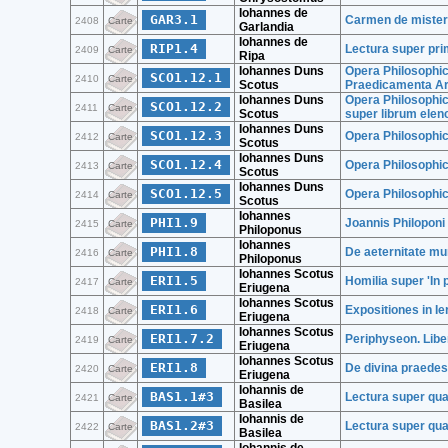
Iohannes de
GAR3.1
Carmen de misteri
2408
Carte
Garlandia
Iohannes de
RIP1.4
Lectura super pri
2409
Carte
Ripa
Iohannes Duns
Opera Philosophic
SCO1.12.1
2410
Carte
Scotus
Praedicamenta Ari
Iohannes Duns
Opera Philosophica
SCO1.12.2
2411
Carte
Scotus
super librum elen
Iohannes Duns
SCO1.12.3
Opera Philosophica
2412
Carte
Scotus
Iohannes Duns
SCO1.12.4
Opera Philosophic
2413
Carte
Scotus
Iohannes Duns
SCO1.12.5
Opera Philosophi
2414
Carte
Scotus
Iohannes
PHI1.9
Joannis Philoponi D
2415
Carte
Philoponus
Iohannes
PHI1.8
De aeternitate mu
2416
Carte
Philoponus
Iohannes Scotus
ERI1.5
Homilia super 'In
2417
Carte
Eriugena
Iohannes Scotus
ERI1.6
Expositiones in I
2418
Carte
Eriugena
Iohannes Scotus
ERI1.7.2
Periphyseon. Lib
2419
Carte
Eriugena
Iohannes Scotus
ERI1.8
De divina praedest
2420
Carte
Eriugena
Iohannis de
BAS1.1#3
Lectura super qua
2421
Carte
Basilea
Iohannis de
BAS1.2#3
Lectura super quat
2422
Carte
Basilea