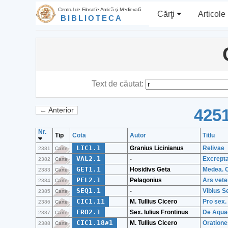
Centrul de Filosofie Antică şi Medievală
Cărţi
Articole
BIBLIOTECA
Text de căutat:
4251
← Anterior
Nr.
Tip
Cota
Autor
Titlu
LIC1.1
Granius Licinianus
Relivae
2381
Carte
VAL2.1
-
Excrepta
2382
Carte
GET1.1
Hosidivs Geta
Medea. C
2383
Carte
PEL2.1
Pelagonius
Ars vete
2384
Carte
SEQ1.1
-
Vibius S
2385
Carte
CIC1.11
M. Tullius Cicero
Pro sex.
2386
Carte
FRO2.1
Sex. Iulius Frontinus
De Aqua
2387
Carte
CIC1.18#1
M. Tullius Cicero
Oratione
2388
Carte