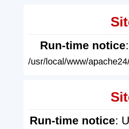
Sit
Run-time notice
/usr/local/www/apache24/
Sit
Run-time notice
: 