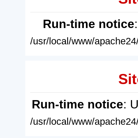
Run-time notice
/usr/local/www/apache24/
Sit
Run-time notice
: 
/usr/local/www/apache24/