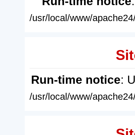
Run-time notice
/usr/local/www/apache24/
Sit
Run-time notice
: 
/usr/local/www/apache24/
Sit