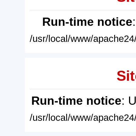
Run-time notice
/usr/local/www/apache24/
Sit
Run-time notice
: 
/usr/local/www/apache24/