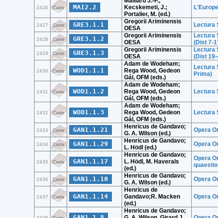
Maillard J.-F.;
MAI2.2
Kecskemeti, J.;
L'Europe
2426
Carte
Portalier, M. (ed.)
Gregorii Ariminensis
GRE3.1.1
Lectura 
2427
Carte
OESA
Gregorii Ariminensis
Lectura 
GRE3.1.2
2428
Carte
OESA
(Dist 7-1
Gregorii Ariminensis
Lectura 
GRE3.1.3
2429
Carte
OESA
(Dist 19-
Adam de Wodeham;
Lectura 
WOD1.1.1
Rega Wood, Gedeon
2430
Carte
Prima)
Gál, OFM (eds.)
Adam de Wodeham;
WOD1.1.2
Rega Wood, Gedeon
Lectura 
2431
Carte
Gál, OFM (eds.)
Adam de Wodeham;
WOD1.1.3
Rega Wood, Gedeon
Lectura 
2432
Carte
Gál, OFM (eds.)
Henricus de Gandavo;
GAN1.1.21
Opera Om
2433
Carte
G. A. Wilson (ed.)
Henricus de Gandavo;
GAN1.1.29
Opera Om
2434
Carte
L. Hödl (ed.)
Henricus de Gandavo;
Opera Om
GAN1.1.17
L. Hödl, M. Haverals
2435
Carte
quaestio
(ed.)
Henricus de Gandavo;
GAN1.1.10
Opera Om
2436
Carte
G. A. Wilson (ed.)
Henricus de
GAN1.1.14
Gandavo;R. Macken
Opera Om
2437
Carte
(ed.)
Henricus de Gandavo;
GAN1.1.8
G. A. Wilson, Girard J.
Opera Om
2438
Carte