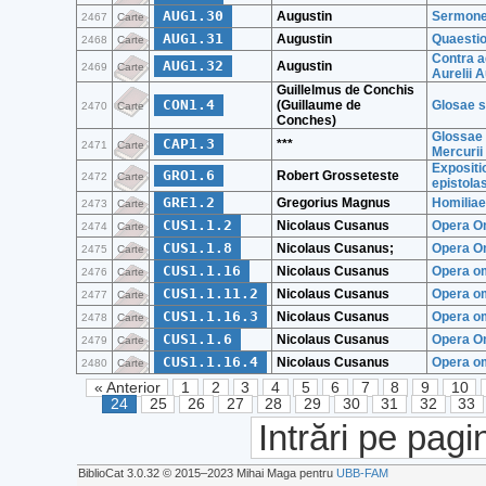
AUG1.30
Augustin
Sermone
2467
Carte
AUG1.31
Augustin
Quaesti
2468
Carte
Contra a
AUG1.32
Augustin
2469
Carte
Aurelii A
Guillelmus de Conchis
CON1.4
(Guillaume de
Glosae 
2470
Carte
Conches)
Glossae A
CAP1.3
***
2471
Carte
Mercurii
Expositi
GRO1.6
Robert Grosseteste
2472
Carte
epistola
GRE1.2
Gregorius Magnus
Homiliae
2473
Carte
CUS1.1.2
Nicolaus Cusanus
Opera Om
2474
Carte
CUS1.1.8
Nicolaus Cusanus;
Opera Om
2475
Carte
CUS1.1.16
Nicolaus Cusanus
Opera om
2476
Carte
CUS1.1.11.2
Nicolaus Cusanus
Opera om
2477
Carte
CUS1.1.16.3
Nicolaus Cusanus
Opera om
2478
Carte
CUS1.1.6
Nicolaus Cusanus
Opera Om
2479
Carte
CUS1.1.16.4
Nicolaus Cusanus
Opera om
2480
Carte
« Anterior
1
2
3
4
5
6
7
8
9
10
24
25
26
27
28
29
30
31
32
33
Intrări pe pagi
BiblioCat 3.0.32 © 2015‒2023 Mihai Maga pentru
UBB-FAM