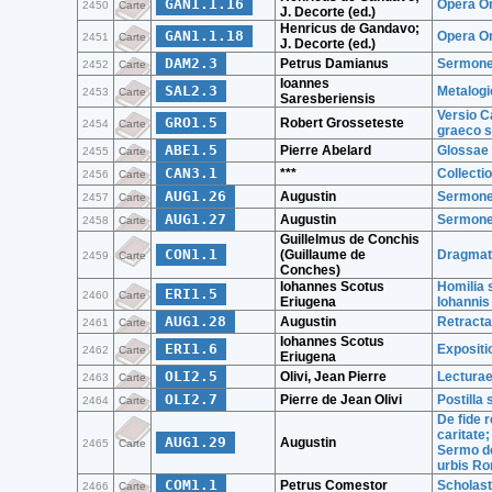
GAN1.1.16
Opera Om
2450
Carte
J. Decorte (ed.)
Henricus de Gandavo;
GAN1.1.18
Opera Omn
2451
Carte
J. Decorte (ed.)
DAM2.3
Petrus Damianus
Sermon
2452
Carte
Ioannes
SAL2.3
Metalog
2453
Carte
Saresberiensis
Versio C
GRO1.5
Robert Grosseteste
2454
Carte
graeco s
ABE1.5
Pierre Abelard
Glossae
2455
Carte
CAN3.1
***
Collecti
2456
Carte
AUG1.26
Augustin
Sermones
2457
Carte
AUG1.27
Augustin
Sermones
2458
Carte
Guillelmus de Conchis
CON1.1
(Guillaume de
Dragmati
2459
Carte
Conches)
Iohannes Scotus
Homilia 
ERI1.5
2460
Carte
Eriugena
Iohannis
AUG1.28
Augustin
Retractat
2461
Carte
Iohannes Scotus
ERI1.6
Expositi
2462
Carte
Eriugena
OLI2.5
Olivi, Jean Pierre
Lecturae
2463
Carte
OLI2.7
Pierre de Jean Olivi
Postilla 
2464
Carte
De fide r
caritate
AUG1.29
Augustin
2465
Carte
Sermo de 
urbis R
COM1.1
Petrus Comestor
Scholast
2466
Carte