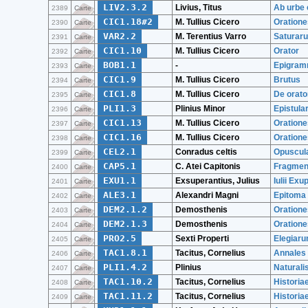
LIV2.3.2
Livius, Titus
Ab urbe 
2389
Carte
CIC1.18#2
M. Tullius Cicero
Oratione
2390
Carte
VAR2.2
M. Terentius Varro
Saturar
2391
Carte
CIC1.10
M. Tullius Cicero
Orator
2392
Carte
BOB1.1
-
Epigram
2393
Carte
CIC1.9
M. Tullius Cicero
Brutus
2394
Carte
CIC1.8
M. Tullius Cicero
De orato
2395
Carte
PLI1.3
Plinius Minor
Epistula
2396
Carte
CIC1.13
M. Tullius Cicero
Oratione
2397
Carte
CIC1.16
M. Tullius Cicero
Oratione
2398
Carte
CEL2.1
Conradus celtis
Opuscul
2399
Carte
CAP5.1
C. Atei Capitonis
Fragmen
2400
Carte
EXU1.1
Exsuperantius, Julius
Iulii Ex
2401
Carte
ALE3.1
Alexandri Magni
Epitoma 
2402
Carte
DEM2.1.2
Demosthenis
Orationes
2403
Carte
DEM2.1.3
Demosthenis
Orationes
2404
Carte
PRO2.5
Sexti Properti
Elegiarum
2405
Carte
TAC1.8.1
Tacitus, Cornelius
Annales X
2406
Carte
PLI1.4.2
Plinius
Naturalis
2407
Carte
TAC1.10.2
Tacitus, Cornelius
Historiae
2408
Carte
TAC1.11.2
Tacitus, Cornelius
Historiae
2409
Carte