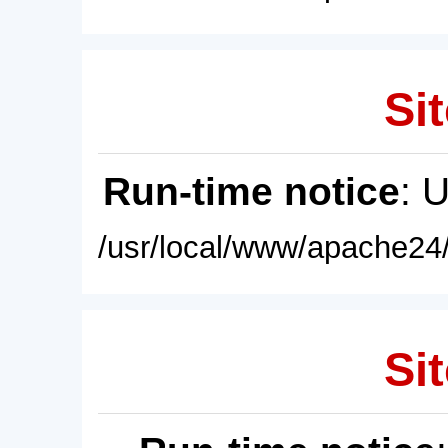
Sit
Run-time notice
: 
/usr/local/www/apache24/
Sit