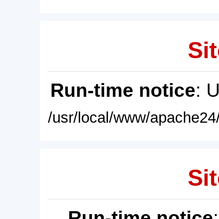
Sit
Run-time notice
: 
/usr/local/www/apache24/
Sit
Run-time notice