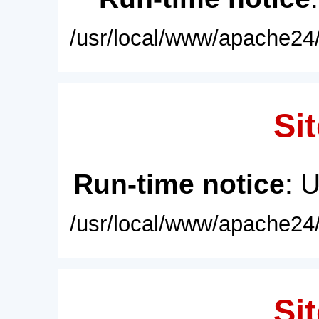
/usr/local/www/apache24/
Sit
Run-time notice
: 
/usr/local/www/apache24/
Sit