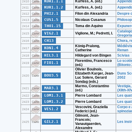
KUR1.1.1
Kurfess, A. (ed.)
Appendix
2410
Carte
KUR1.1.2
Kurfess, A. (ed.)
Appendix
2411
Carte
PHI2.1
Filon din Alexandria
Despre cr
2412
Carte
CUS1.5
Nicolaus Cusanus
Philosop
2413
Carte
THO1.15
Toma din Aquino
Expunere
2414
Carte
Catalogo 
VIG2.1
Viglione, M.; Pedretti, I.
2415
Carte
Gregori
CH13
Chora, r
2416
Carte
König-Pralong,
Médiévis
KON1.4
2417
Carte
Catherine
Renan
HIL3.1
Hildegard von Bingen
Scivias
2418
Carte
Fiorentino, Francesco
Lo scoti
FIO1.1
2419
Carte
(ed.)
(Bitonto
Olivier Boulnois,
Elizabeth Karger, Jean-
Duns Sco
BOU3.5
2420
Carte
Luc Solere, Gerard
2002
Sondag (eds.)
Marmo, Constantino
Vestigia
MAR3.1
2421
Carte
(ed.)
(XIIth-XI
LOM1.3.1
Pierre Lombard
Les quat
2422
Carte
LOM1.3.2
Pierre Lombard
Les quat
2423
Carte
Vescovini, Graziella
Corpo e a
VES1.2
2424
Carte
Federici (ed.)
spinozia
Gilmont, Jean-
Francois;
GIL2.1
Les inst
2425
Carte
Vanautgaerden,
Alexandre