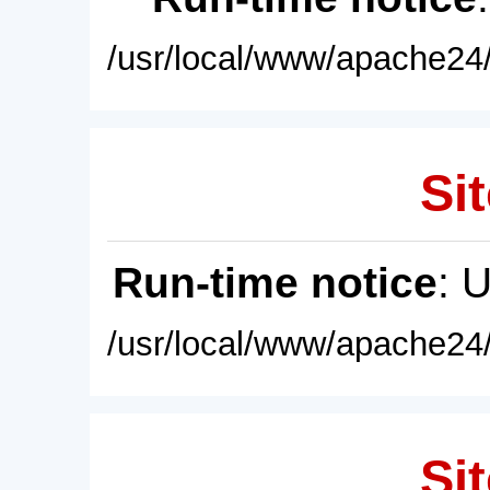
/usr/local/www/apache24/
Sit
Run-time notice
: 
/usr/local/www/apache24/
Sit