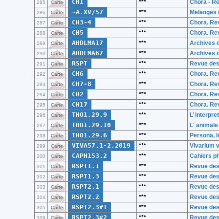
CH1
***
Chora - R
285
Carte
~A.XV/57
***
Melanges d
286
Carte
CH3-4
***
Chora. Re
287
Carte
CH5
***
Chora. Re
288
Carte
AHDLMA17
***
Archives d
289
Carte
AHDLMA67
***
Archives d
290
Carte
RSPT
***
Revue des
291
Carte
CH6
***
Chora. Re
292
Carte
CH7-8
***
Chora. Re
293
Carte
CH2
***
Chora. Re
294
Carte
CH17
***
Chora. Re
295
Carte
THO1.29.9
***
L’ interpr
296
Carte
THO1.29.10
***
L' animale
297
Carte
THO1.29.6
***
Persona, l
298
Carte
VIVA57.1-2.2019
***
Vivarium vo
299
Carte
CAPH153.2
***
Cahiers p
300
Carte
RSPT1.1
***
Revue des
301
Carte
RSPT1.3
***
Revue des
302
Carte
RSPT2.1
***
Revue des
303
Carte
RSPT2.2
***
Revue des
304
Carte
RSPT2.3#1
***
Revue des
305
Carte
RSPT2.3#2
***
Revue des
306
Carte