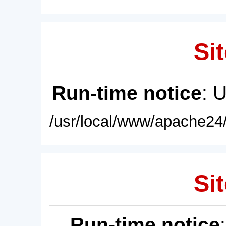
Sit
Run-time notice
: 
/usr/local/www/apache24/
Sit
Run-time notice