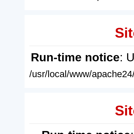
Sit
Run-time notice
: 
/usr/local/www/apache24/
Sit