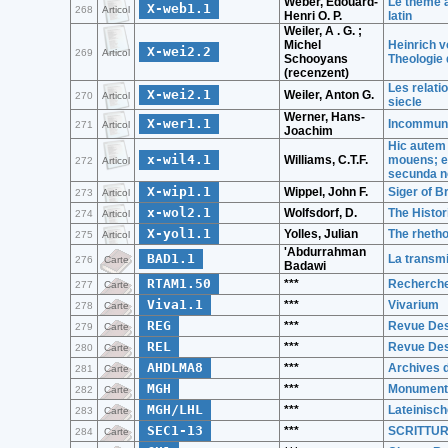
Weber, Edouard-
Le theme a
X-web1.1
268
Articol
Henri O. P.
latin
Weiler, A . G. ;
Michel
Heinrich v
X-wei2.2
269
Articol
Schooyans
Theologie 
(recenzent)
Les relati
X-wei2.1
Weiler, Anton G.
270
Articol
siecle
Werner, Hans-
X-wer1.1
Incommunic
271
Articol
Joachim
Hic autem 
x-wil4.1
Williams, C.T.F.
mouens; e
272
Articol
secunda n
X-wip1.1
Wippel, John F.
Siger of B
273
Articol
x-wol2.1
Wolfsdorf, D.
The Histor
274
Articol
X-yol1.1
Yolles, Julian
The rhetho
275
Articol
'Abdurrahman
BAD1.1
La transmi
276
Carte
Badawi
RTAM1.50
***
Recherche
277
Carte
Viva1.1
***
Vivarium
278
Carte
REG
***
Revue Des
279
Carte
REL
***
Revue Des
280
Carte
AHDLMA8
***
Archives d
281
Carte
MGH
***
Monumenta
282
Carte
MGH/LHL
***
Lateinisc
283
Carte
SEC1-13
***
SCRITTUR
284
Carte