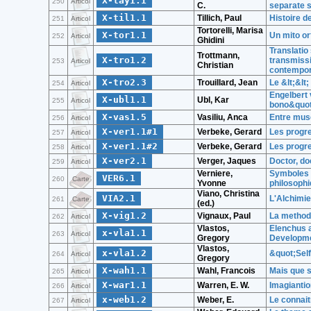
X-tay1.1
250
Articol
C.
separate 
X-til1.1
Tillich, Paul
Histoire d
251
Articol
Tortorelli, Marisa
X-tor1.1
Un mito orf
252
Articol
Ghidini
Translatio 
Trottmann,
X-tro1.2
transmissi
253
Articol
Christian
contempor
X-tro2.3
Trouillard, Jean
Le &lt;&lt
254
Articol
Engelbert 
X-ubl1.1
Ubl, Kar
255
Articol
bono&quot
X-vas1.5
Vasiliu, Anca
Entre muses
256
Articol
X-ver1.1#1
Verbeke, Gerard
Les progre
257
Articol
X-ver1.1#2
Verbeke, Gerard
Les progre
258
Articol
X-ver2.1
Verger, Jaques
Doctor, do
259
Articol
Verniere,
Symboles e
VER6.1
260
Carte
Yvonne
philosophi
Viano, Christina
VIA2.1
L'Alchimie
261
Carte
(ed.)
X-vig1.2
Vignaux, Paul
La methode
262
Articol
Vlastos,
Elenchus a
x-vla1.1
263
Articol
Gregory
Developm
Vlastos,
x-vla1.2
&quot;Self
264
Articol
Gregory
X-wah1.1
Wahl, Francois
Mais que s
265
Articol
X-war1.1
Warren, E. W.
Imagiantio
266
Articol
x-web1.2
Weber, E.
Le connaitr
267
Articol