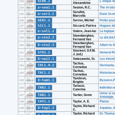
SCH8.1
L`etique d
233
Carte
Alexandrine
x-sea1.1
Seaton, R.C.
The Arsit
234
Articol
Serafini,
x-ser1.1
Duns Scoto
235
Articol
Marcella
SER1.2
Serres, Michel
Petite pou
236
Carte
SIC1.1
Siccard, Patrice
Hugues de 
237
Carte
x-sol1.2
Solere, Jean-luc
La logique
238
Articol
Steenberghen,
x-ste2.2
Le &lt;&lt
239
Articol
Fernand Van
Steenberghen,
X-ste2.3
Albert le 
240
Articol
Fernand Van
Stockerl, O.F.M.
STO1.1
General Re
241
Carte
J. (ed.)
X-swi1.1
Swiezawski, St.
Les intent
242
Articol
Tacitus,
TAC1.9.2
Germania. 
243
Carte
Cornelius
Tacitus,
TAC1.2
Historiarum
244
Carte
Cornelius
Tambrun,
X-tam1.1
Byzance,Pl
245
Articol
Brigitte
Tarlazzi,
TAR2.1
Individui u
246
Carte
Caterina
Umor şi sat
TAR1.1
Tartler, Grete
247
Carte
Antologie
TAY1.1
Taylor, A. E.
Platon
248
Carte
Taylor, Richard
X-tay1.2
Aquinas, t
249
Articol
C.
Taylor, Richard
St. Thomas