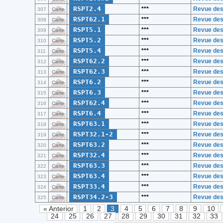
RSPT2.4
***
Revue des
307
Carte
RSPT62.1
***
Revue des
308
Carte
RSPT5.1
***
Revue des
309
Carte
RSPT5.2
***
Revue des
310
Carte
RSPT5.4
***
Revue des
311
Carte
RSPT62.2
***
Revue des
312
Carte
RSPT62.3
***
Revue des
313
Carte
RSPT6.2
***
Revue des
314
Carte
RSPT6.3
***
Revue des
315
Carte
RSPT62.4
***
Revue des
316
Carte
RSPT6.4
***
Revue des
317
Carte
RSPT63.1
***
Revue des
318
Carte
RSPT32.1-2
***
Revue des
319
Carte
RSPT63.2
***
Revue des
320
Carte
RSPT32.4
***
Revue des
321
Carte
RSPT63.3
***
Revue des
322
Carte
RSPT63.4
***
Revue des
323
Carte
RSPT33.4
***
Revue des
324
Carte
RSPT34.2-3
***
Revue des
325
Carte
« Anterior
1
2
3
4
5
6
7
8
9
10
24
25
26
27
28
29
30
31
32
33