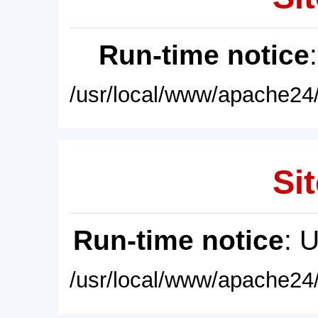
Run-time notice
/usr/local/www/apache24/
Sit
Run-time notice
: 
/usr/local/www/apache24/