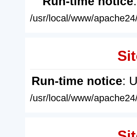
Run-time notice
/usr/local/www/apache24/
Sit
Run-time notice
: 
/usr/local/www/apache24/
Sit