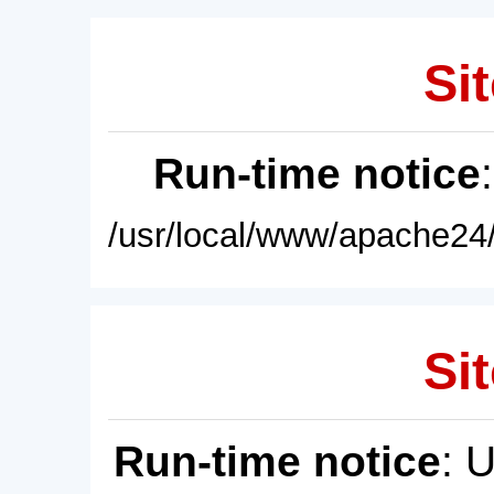
Sit
Run-time notice
/usr/local/www/apache24/
Sit
Run-time notice
: 