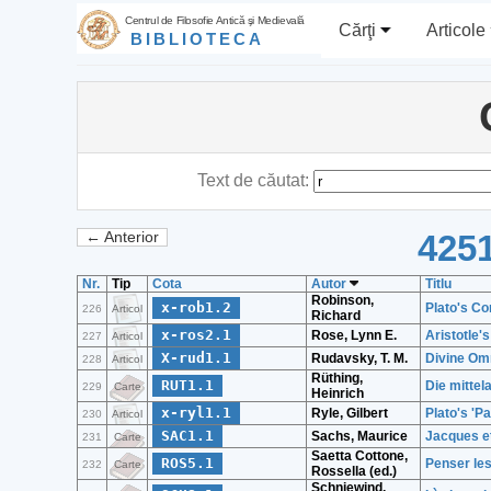
Centrul de Filosofie Antică şi Medievală
Cărţi
Articole
BIBLIOTECA
Text de căutat:
4251
← Anterior
Nr.
Tip
Cota
Autor
Titlu
Robinson,
x-rob1.2
Plato's Co
226
Articol
Richard
x-ros2.1
Rose, Lynn E.
Aristotle's
227
Articol
X-rud1.1
Rudavsky, T. M.
Divine Om
228
Articol
Rüthing,
RUT1.1
Die mittela
229
Carte
Heinrich
x-ryl1.1
Ryle, Gilbert
Plato's 'P
230
Articol
SAC1.1
Sachs, Maurice
Jacques e
231
Carte
Saetta Cottone,
ROS5.1
Penser les
232
Carte
Rossella (ed.)
Schniewind,