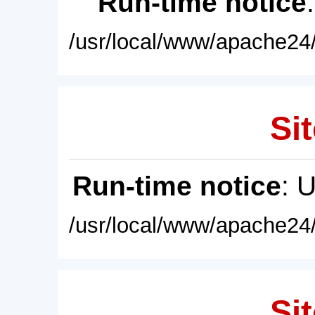
Run-time notice
/usr/local/www/apache24/
Sit
Run-time notice
: 
/usr/local/www/apache24/
Sit