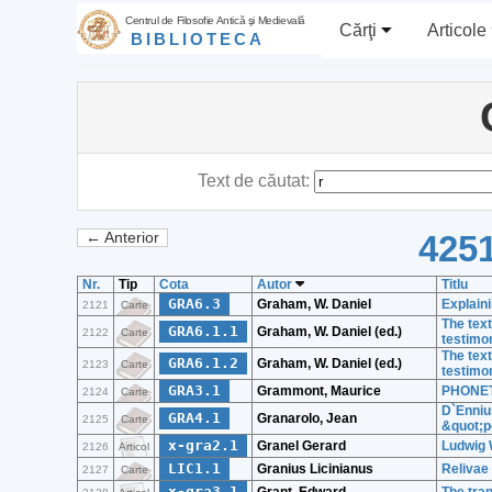
Centrul de Filosofie Antică şi Medievală
Cărţi
Articole
BIBLIOTECA
Text de căutat:
4251
← Anterior
Nr.
Tip
Cota
Autor
Titlu
GRA6.3
Graham, W. Daniel
Explaini
2121
Carte
The tex
GRA6.1.1
Graham, W. Daniel (ed.)
2122
Carte
testimon
The tex
GRA6.1.2
Graham, W. Daniel (ed.)
2123
Carte
testimon
GRA3.1
Grammont, Maurice
PHONET
2124
Carte
D`Enniu
GRA4.1
Granarolo, Jean
2125
Carte
&quot;p
x-gra2.1
Granel Gerard
Ludwig 
2126
Articol
LIC1.1
Granius Licinianus
Relivae
2127
Carte
x-gra3.1