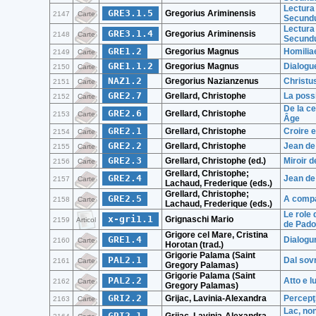
Lectura
GRE3.1.5
Gregorius Ariminensis
2147
Carte
Secundu
Lectura
GRE3.1.4
Gregorius Ariminensis
2148
Carte
Secundu
GRE1.2
Gregorius Magnus
Homilia
2149
Carte
GRE1.1.2
Gregorius Magnus
Dialogue
2150
Carte
NAZ1.2
Gregorius Nazianzenus
Christu
2151
Carte
GRE2.7
Grellard, Christophe
La possi
2152
Carte
De la ce
GRE2.6
Grellard, Christophe
2153
Carte
Âge
GRE2.1
Grellard, Christophe
Croire e
2154
Carte
GRE2.2
Grellard, Christophe
Jean de
2155
Carte
GRE2.3
Grellard, Christophe (ed.)
Miroir d
2156
Carte
Grellard, Christophe;
GRE2.4
Jean de
2157
Carte
Lachaud, Frederique (eds.)
Grellard, Christophe;
GRE2.5
A compa
2158
Carte
Lachaud, Frederique (eds.)
Le role 
x-gri1.1
Grignaschi Mario
2159
Articol
de Pad
Grigore cel Mare, Cristina
GRE1.4
Dialogur
2160
Carte
Horotan (trad.)
Grigorie Palama (Saint
PAL2.1
Dal sovr
2161
Carte
Gregory Palamas)
Grigorie Palama (Saint
PAL2.2
Atto e l
2162
Carte
Gregory Palamas)
GRI2.2
Grijac, Lavinia-Alexandra
Percepţi
2163
Carte
Lac, non
GRI2.1