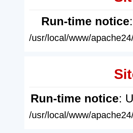
Run-time notice
/usr/local/www/apache24/
Sit
Run-time notice
: 
/usr/local/www/apache24/