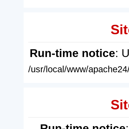
Sit
Run-time notice
: 
/usr/local/www/apache24/
Sit
Run-time notice