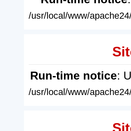
/usr/local/www/apache24/
Sit
Run-time notice
: 
/usr/local/www/apache24/
Sit