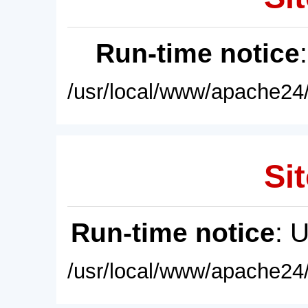
Run-time notice
/usr/local/www/apache24/
Sit
Run-time notice
: 
/usr/local/www/apache24/