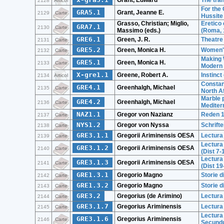
Grant, Edward
The tran
2128
Articol
For the
GRA5.1
Grant, Jeanne E.
2129
Carte
Hussite
Grasso, Christian; Miglio,
Eretico 
GRA7.1
2130
Carte
Massimo (eds.)
(Roma, 
GRE6.1
Green, J. R.
Theatre
2131
Carte
GRE5.2
Green, Monica H.
Women's
2132
Carte
Making 
GRE5.1
Green, Monica H.
2133
Carte
Modern 
X-gre1.1
Greene, Robert A.
Instinct
2134
Articol
Constant
GRE4.1
Greenhalgh, Michael
2135
Carte
North A
Marble p
GRE4.2
Greenhalgh, Michael
2136
Carte
Mediter
NAZ1.1
Gregor von Nazianz
Reden 1
2137
Carte
NYS1.2
Gregor von Nyssa
Schrift
2138
Carte
GRE3.1.1
Gregorii Ariminensis OESA
Lectura
2139
Carte
Lectura
GRE3.1.2
Gregorii Ariminensis OESA
2140
Carte
(Dist 7-
Lectura
GRE3.1.3
Gregorii Ariminensis OESA
2141
Carte
(Dist 19
GRE1.3.1
Gregorio Magno
Storie di
2142
Carte
GRE1.3.2
Gregorio Magno
Storie di
2143
Carte
GRE3.2
Gregorius (de Arimino)
Lectura
2144
Carte
GRE3.1.7
Gregorius Ariminensis
Lectura
2145
Carte
Lectura
GRE3.1.6
Gregorius Ariminensis
2146
Carte
Secundu