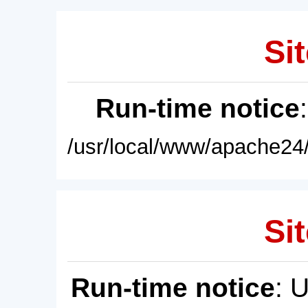
Sit
Run-time notice
/usr/local/www/apache24/
Sit
Run-time notice
: 