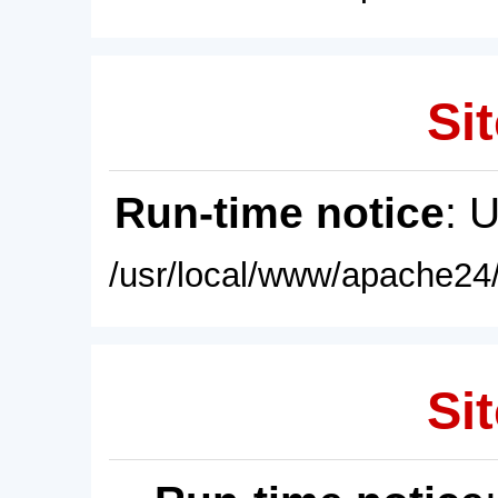
Sit
Run-time notice
: 
/usr/local/www/apache24/
Sit