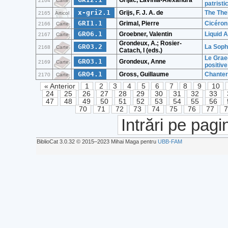
Grijac, Lavinia-Alexandra
2164
Carte
patristi
x-gri2.1
Grijs, F. J. A. de
The The
2165
Articol
GRI1.1
Grimal, Pierre
Cicéron
2166
Carte
GRO6.1
Groebner, Valentin
Liquid 
2167
Carte
Grondeux, A.; Rosier-
GRO3.2
La Sophi
2168
Carte
Catach, I (eds.)
Le Grae
GRO3.1
Grondeux, Anne
2169
Carte
positive
GRO4.1
Gross, Guillaume
Chanter
2170
Carte
« Anterior
1
2
3
4
5
6
7
8
9
10
24
25
26
27
28
29
30
31
32
33
47
48
49
50
51
52
53
54
55
56
70
71
72
73
74
75
76
77
Intrări pe pagi
BiblioCat 3.0.32 © 2015‒2023 Mihai Maga pentru
UBB-FAM