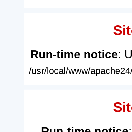
Sit
Run-time notice
: 
/usr/local/www/apache24/
Sit
Run-time notice