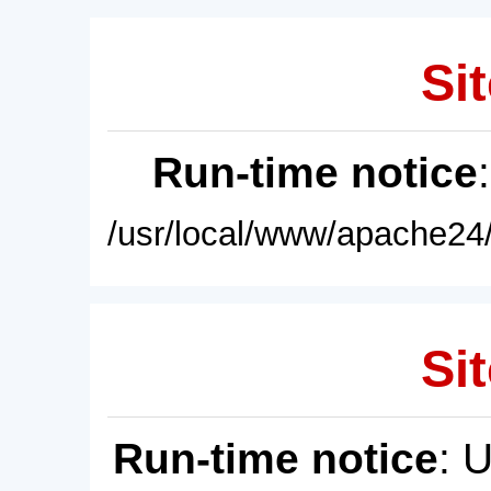
Sit
Run-time notice
/usr/local/www/apache24/
Sit
Run-time notice
: 