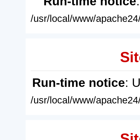
Run-time notice
/usr/local/www/apache24/
Sit
Run-time notice
: 
/usr/local/www/apache24/
Sit