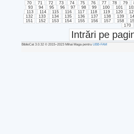
70
71
72
73
74
75
76
77
78
79
93
94
95
96
97
98
99
100
101
10
113
114
115
116
117
118
119
120
12
132
133
134
135
136
137
138
139
1
151
152
153
154
155
156
157
158
1
170
Intrări pe pagi
BiblioCat 3.0.32 © 2015‒2023 Mihai Maga pentru
UBB-FAM