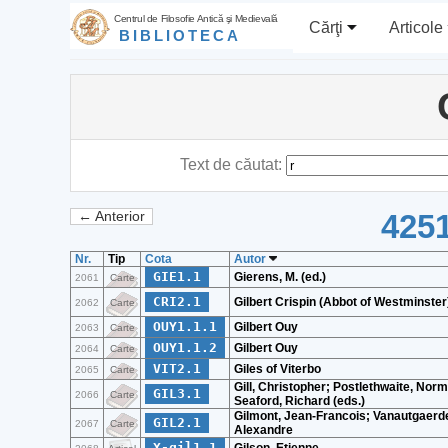
Centrul de Filosofie Antică şi Medievală
Cărţi
Articole
BIBLIOTECA
Text de căutat:
4251
← Anterior
Nr.
Tip
Cota
Autor
GIE1.1
Gierens, M. (ed.)
2061
Carte
CRI2.1
Gilbert Crispin (Abbot of Westminster
2062
Carte
OUY1.1.1
Gilbert Ouy
2063
Carte
OUY1.1.2
Gilbert Ouy
2064
Carte
VIT2.1
Giles of Viterbo
2065
Carte
Gill, Christopher; Postlethwaite, Nor
GIL3.1
2066
Carte
Seaford, Richard (eds.)
Gilmont, Jean-Francois; Vanautgaerd
GIL2.1
2067
Carte
Alexandre
X-gil1.1