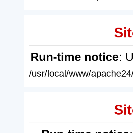
Sit
Run-time notice
: 
/usr/local/www/apache24/
Sit