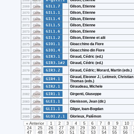
Gilson, Etienne
2068
Articol
GIL1.7
Gilson, Etienne
2069
Carte
GIL1.1
Gilson, Etienne
2070
Carte
GIL1.4
Gilson, Etienne
2071
Carte
GIL1.5
Gilson, Etienne
2072
Carte
GIL1.6
Gilson, Etienne
2073
Carte
GIL1.2
Gilson, Etienne et alii
2074
Carte
GIO1.1
Gioacchino da Fiore
2075
Carte
GIO1.4
Gioacchino din Fiore
2076
Carte
GIR3.1
Giraud, Cédric (ed.)
2077
Carte
GIR3.1#2
Giraud, Cédric (ed.)
2078
Carte
GIR3.2
Giraud, Cédric; Morard, Martin (eds.)
2079
Carte
Giraud, Eleonor J.; Leitmeir, Christian
GIR4.1
2080
Carte
Thomas (eds.)
GIR2.1
Giraudeau, Michele
2081
Carte
GIR1.1
Girgenti, Giuseppe
2082
Carte
GLE1.1
Glenisson, Jean (dir.)
2083
Carte
GLI1.1
Gligor, Ioan-Bogdan
2084
Carte
GLO1.2.1
Glorieux, Palémon
2085
Carte
« Anterior
1
2
3
4
5
6
7
8
9
10
24
25
26
27
28
29
30
31
32
33
47
48
49
50
51
52
53
54
55
56