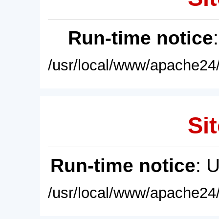
Run-time notice
/usr/local/www/apache24/
Sit
Run-time notice
: 
/usr/local/www/apache24/