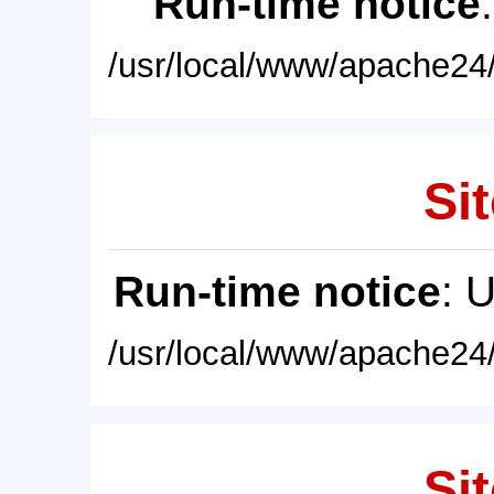
Run-time notice
/usr/local/www/apache24/
Sit
Run-time notice
: 
/usr/local/www/apache24/
Sit