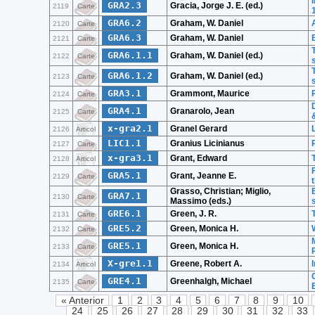
GRA2.3
Gracia, Jorge J. E. (ed.)
2119
Carte
GRA6.2
Graham, W. Daniel
2120
Carte
GRA6.3
Graham, W. Daniel
2121
Carte
GRA6.1.1
Graham, W. Daniel (ed.)
2122
Carte
GRA6.1.2
Graham, W. Daniel (ed.)
2123
Carte
GRA3.1
Grammont, Maurice
2124
Carte
GRA4.1
Granarolo, Jean
2125
Carte
x-gra2.1
Granel Gerard
2126
Articol
LIC1.1
Granius Licinianus
2127
Carte
x-gra3.1
Grant, Edward
2128
Articol
GRA5.1
Grant, Jeanne E.
2129
Carte
Grasso, Christian; Miglio,
GRA7.1
2130
Carte
Massimo (eds.)
GRE6.1
Green, J. R.
2131
Carte
GRE5.2
Green, Monica H.
2132
Carte
GRE5.1
Green, Monica H.
2133
Carte
X-gre1.1
Greene, Robert A.
2134
Articol
GRE4.1
Greenhalgh, Michael
2135
Carte
« Anterior
1
2
3
4
5
6
7
8
9
10
24
25
26
27
28
29
30
31
32
33