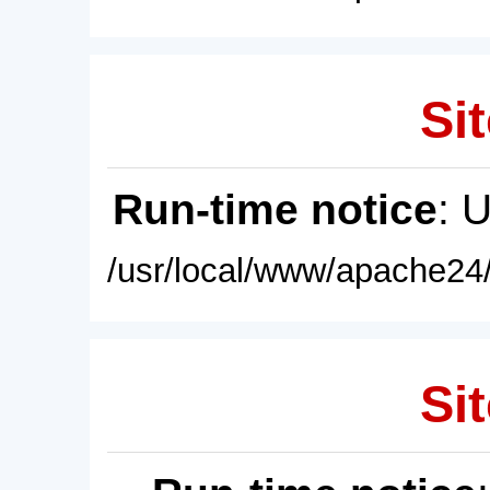
Sit
Run-time notice
: 
/usr/local/www/apache24/
Sit