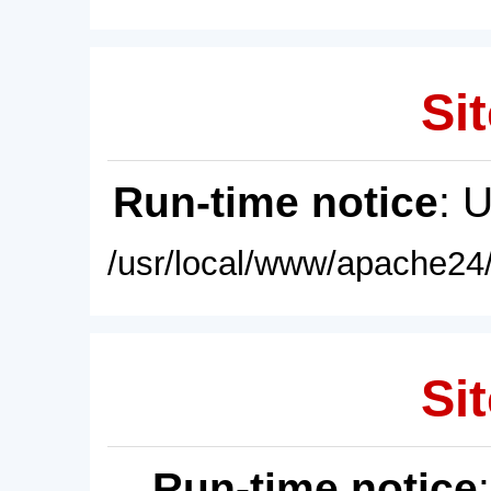
Sit
Run-time notice
: 
/usr/local/www/apache24/
Sit
Run-time notice