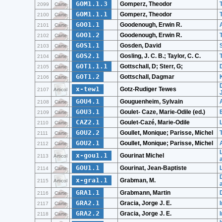
GOM1.1.3
Gomperz, Theodor
2099
Carte
GOM1.1.1
Gomperz, Theodor
2100
Carte
GOO1.1
Goodenough, Erwin R.
2101
Carte
GOO1.2
Goodenough, Erwin R.
2102
Carte
GOS1.1
Gosden, David
2103
Carte
GOS2.1
Gosling, J. C. B.; Taylor, C. C.
2104
Carte
GOT1.1.1
Gottschall, D; Sterr, G;
2105
Carte
GOT1.2
Gottschall, Dagmar
2106
Carte
x-tew1
Gotz-Rudiger Tewes
2107
Articol
GOU4.1
Gouguenheim, Sylvain
2108
Carte
GOU3.1
Goulet- Caze, Marie-Odile (ed.)
2109
Carte
CAZ2.1
Goulet-Cazé, Marie-Odile
2110
Carte
GOU2.2
Goullet, Monique; Parisse, Michel
2111
Carte
GOU2.1
Goullet, Monique; Parisse, Michel
2112
Carte
x-gou1.1
Gourinat Michel
2113
Articol
GOU1.1
Gourinat, Jean-Baptiste
2114
Carte
x-gra1.1
Grabman, M.
2115
Articol
GRA1.1
Grabmann, Martin
2116
Carte
GRA2.1
Gracia, Jorge J. E.
2117
Carte
GRA2.2
Gracia, Jorge J. E.
2118
Carte