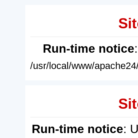
Sit
Run-time notice
/usr/local/www/apache24/
Sit
Run-time notice
: 