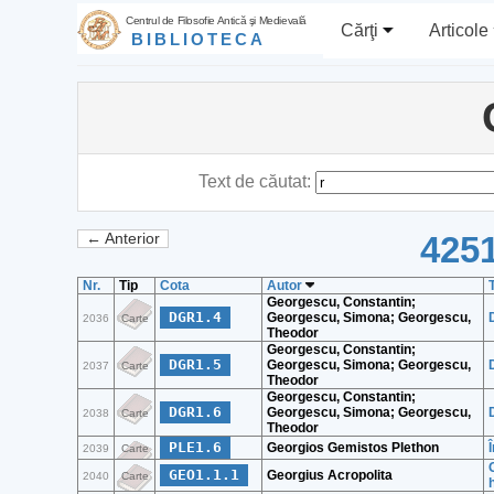
Centrul de Filosofie Antică şi Medievală
Cărţi
Articole
BIBLIOTECA
Text de căutat:
4251
← Anterior
Nr.
Tip
Cota
Autor
T
Georgescu, Constantin;
DGR1.4
Georgescu, Simona; Georgescu,
2036
Carte
Theodor
Georgescu, Constantin;
DGR1.5
Georgescu, Simona; Georgescu,
2037
Carte
Theodor
Georgescu, Constantin;
DGR1.6
Georgescu, Simona; Georgescu,
2038
Carte
Theodor
PLE1.6
Georgios Gemistos Plethon
2039
Carte
GEO1.1.1
Georgius Acropolita
2040
Carte