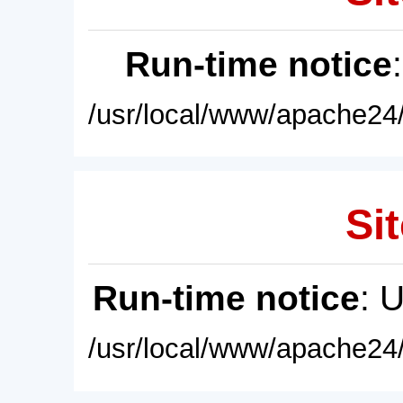
Run-time notice
/usr/local/www/apache24/
Sit
Run-time notice
: 
/usr/local/www/apache24/