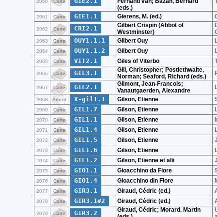
GIE2.1
Fernand van; Bazan, Bernard
2060
Carte
(eds.)
GIE1.1
Gierens, M. (ed.)
2061
Carte
Gilbert Crispin (Abbot of
CRI2.1
2062
Carte
Westminster)
OUY1.1.1
Gilbert Ouy
2063
Carte
OUY1.1.2
Gilbert Ouy
2064
Carte
VIT2.1
Giles of Viterbo
2065
Carte
Gill, Christopher; Postlethwaite,
GIL3.1
2066
Carte
Norman; Seaford, Richard (eds.)
Gilmont, Jean-Francois;
GIL2.1
2067
Carte
Vanautgaerden, Alexandre
X-gil1.1
Gilson, Etienne
2068
Articol
GIL1.7
Gilson, Etienne
2069
Carte
GIL1.1
Gilson, Etienne
2070
Carte
GIL1.4
Gilson, Etienne
2071
Carte
GIL1.5
Gilson, Etienne
2072
Carte
GIL1.6
Gilson, Etienne
2073
Carte
GIL1.2
Gilson, Etienne et alii
2074
Carte
GIO1.1
Gioacchino da Fiore
2075
Carte
GIO1.4
Gioacchino din Fiore
2076
Carte
GIR3.1
Giraud, Cédric (ed.)
2077
Carte
GIR3.1#2
Giraud, Cédric (ed.)
2078
Carte
Giraud, Cédric; Morard, Martin
GIR3.2
2079
Carte
(eds.)