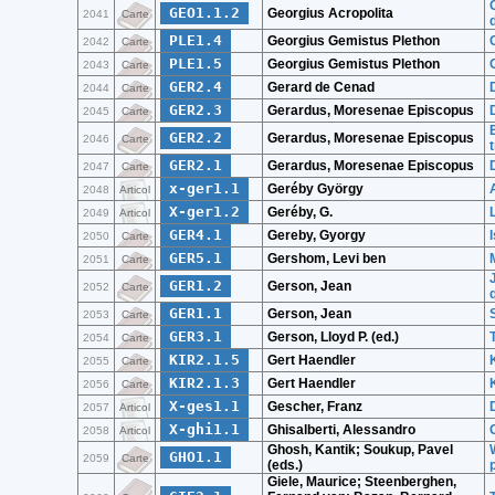
GEO1.1.2
Georgius Acropolita
2041
Carte
PLE1.4
Georgius Gemistus Plethon
2042
Carte
PLE1.5
Georgius Gemistus Plethon
2043
Carte
GER2.4
Gerard de Cenad
2044
Carte
GER2.3
Gerardus, Moresenae Episcopus
2045
Carte
GER2.2
Gerardus, Moresenae Episcopus
2046
Carte
GER2.1
Gerardus, Moresenae Episcopus
2047
Carte
x-ger1.1
Geréby György
2048
Articol
X-ger1.2
Geréby, G.
2049
Articol
GER4.1
Gereby, Gyorgy
2050
Carte
GER5.1
Gershom, Levi ben
2051
Carte
GER1.2
Gerson, Jean
2052
Carte
GER1.1
Gerson, Jean
2053
Carte
GER3.1
Gerson, Lloyd P. (ed.)
2054
Carte
KIR2.1.5
Gert Haendler
2055
Carte
KIR2.1.3
Gert Haendler
2056
Carte
X-ges1.1
Gescher, Franz
2057
Articol
X-ghi1.1
Ghisalberti, Alessandro
2058
Articol
Ghosh, Kantik; Soukup, Pavel
GHO1.1
2059
Carte
(eds.)
Giele, Maurice; Steenberghen,