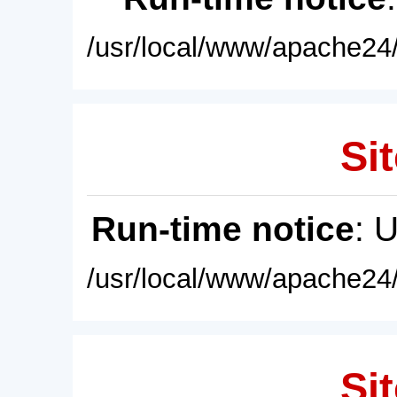
/usr/local/www/apache24/
Sit
Run-time notice
: 
/usr/local/www/apache24/
Sit