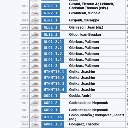
Giraud, Eleonor J.; Leitmeir,
GIR4.1
2080
Carte
Christian Thomas (eds.)
GIR2.1
Giraudeau, Michele
2081
Carte
GIR1.1
Girgenti, Giuseppe
2082
Carte
GLE1.1
Glenisson, Jean (dir.)
2083
Carte
GLI1.1
Gligor, Ioan-Bogdan
2084
Carte
GLO1.2.1
Glorieux, Palémon
2085
Carte
GLO1.2.2
Glorieux, Palémon
2086
Carte
GLO1.1.2
Glorieux, Palemon
2087
Carte
GLO1.1.1
Glorieux, Palémon
2088
Carte
GLO1.3
Glorieux, Palémon
2089
Carte
HTKNT10.1
Gnilka, Joachim
2090
Carte
HTKNT10.2
Gnilka, Joachim
2091
Carte
HTKNT10.3
Gnilka, Joachim
2092
Carte
HTKNT10.4
Gnilka, Joachim
2093
Carte
GOD1.1
Goddu, André
2094
Carte
GOD2.2
Godescalc de Nepomuk
2095
Carte
GOD2.1
Godescalp de Nepomuk
2096
Carte
Golob, Nataša,; Vodopivec, Jedert
BIBL1.45
2097
Carte
(ed.)
GOM1.1.2
Gomperz, Theodor
2098
Carte