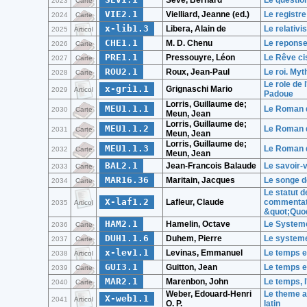
Seve, Bernard
Le questio
2023
Carte
VIE2.1
Vielliard, Jeanne (ed.)
Le registre
2024
Carte
x-lib1.3
Libera, Alain de
Le relativi
2025
Articol
CHE1.1
M. D. Chenu
Le reponse
2026
Carte
PRE1.1
Pressouyre, Léon
Le Rêve ci
2027
Carte
ROU2.1
Roux, Jean-Paul
Le roi. My
2028
Carte
Le role de 
x-gri1.1
Grignaschi Mario
2029
Articol
Padoue
Lorris, Guillaume de;
MEU1.1.1
Le Roman d
2030
Carte
Meun, Jean
Lorris, Guillaume de;
MEU1.1.2
Le Roman d
2031
Carte
Meun, Jean
Lorris, Guillaume de;
MEU1.1.3
Le Roman d
2032
Carte
Meun, Jean
BAL2.1
Jean-Francois Balaude
Le savoir-
2033
Carte
MAR16.36
Maritain, Jacques
Le songe d
2034
Carte
Le statut d
X-laf1.2
Lafleur, Claude
commentat
2035
Articol
&quot;Quo
HAM2.1
Hamelin, Octave
Le Systeme
2036
Carte
DUH1.1.6
Duhem, Pierre
Le system
2037
Carte
x-lev1.1
Levinas, Emmanuel
Le temps et
2038
Articol
GUI3.1
Guitton, Jean
Le temps et
2039
Carte
MAR2.1
Marenbon, John
Le temps, 
2040
Carte
Weber, Edouard-Henri
Le theme av
X-web1.1
2041
Articol
O. P.
latin