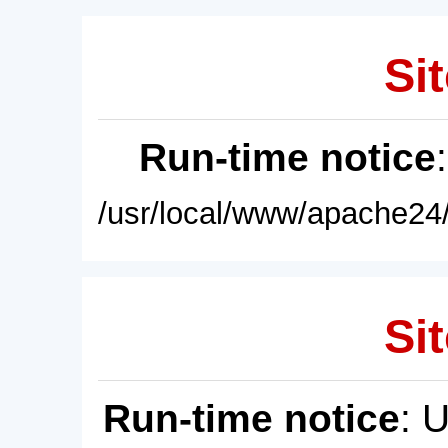
Sit
Run-time notice
/usr/local/www/apache24/
Sit
Run-time notice
: 