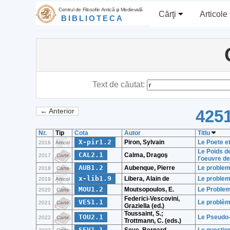
Centrul de Filosofie Antică şi Medievală
Cărţi
Articole
BIBLIOTECA
Text de căutat:
4251
← Anterior
Nr.
Tip
Cota
Autor
Titlu
X-pir1.2
Piron, Sylvain
Le Poete et
2016
Articol
Le Poids d
CAL2.1
Calma, Dragoş
2017
Carte
l'oeuvre de
AUB1.2
Aubenque, Pierre
Le probleme
2018
Carte
x-lib1.9
Libera, Alain de
Le problem
2019
Articol
MOU1.2
Moutsopoulos, E.
Le Probleme
2020
Carte
Federici-Vescovini,
VES1.1
Le problèm
2021
Carte
Graziella (ed.)
Toussaint, S.;
TOU2.1
Le Pseudo-
2022
Carte
Trottmann, C. (eds.)
SEV1.1