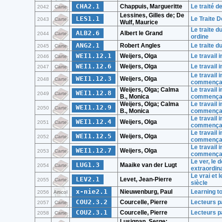
CHA2.1
Chappuis, Margueritte
Le traité d
2042
Carte
Lessines, Gilles de; De
LES1.1
Le Traite 
2043
Carte
Wulf, Maurice
Le traite 
ALB2.6
Albert le Grand
2044
Carte
ordine
ANG2.1
Robert Angles
Le traite d
2045
Carte
WEI1.12.1
Weijers, Olga
Le travail i
2046
Carte
WEI1.12.6
Weijers, Olga
Le travail i
2047
Carte
Le travail 
WEI1.12.3
Weijers, Olga
2048
Carte
commençan
Weijers, Olga; Calma
Le travail 
WEI1.12.8
2049
Carte
B., Monica
commençan
Weijers, Olga; Calma
Le travail 
WEI1.12.9
2050
Carte
B., Monica
commençan
Le travail 
WEI1.12.4
Weijers, Olga
2051
Carte
commençant
Le travail 
WEI1.12.5
Weijers, Olga
2052
Carte
commençants
Le travail 
WEI1.12.7
Weijers, Olga
2053
Carte
commençant
Le ver, le 
LUG1.3
Maaike van der Lugt
2054
Carte
extraordin
Le vrai et 
LEV2.1
Levet, Jean-Pierre
2055
Carte
siècle
x-nie2.1
Nieuwenburg, Paul
Learning to
2056
Articol
COU2.3.2
Courcelle, Pierre
Lecteurs pa
2057
Carte
COU2.3.1
Courcelle, Pierre
Lecteurs pa
2058
Carte
Lusignan, Serge;