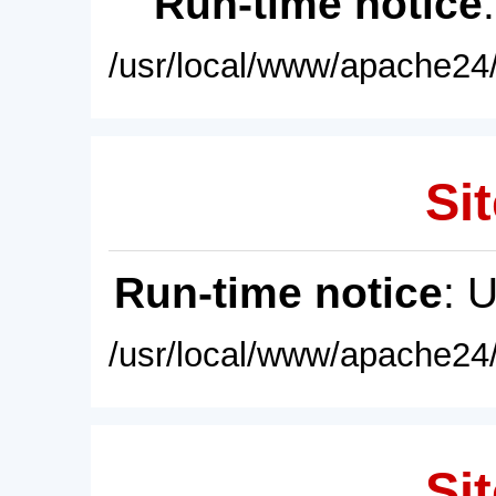
Run-time notice
/usr/local/www/apache24/
Sit
Run-time notice
: 
/usr/local/www/apache24/
Sit