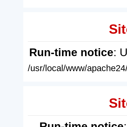
Sit
Run-time notice
: 
/usr/local/www/apache24/
Sit
Run-time notice