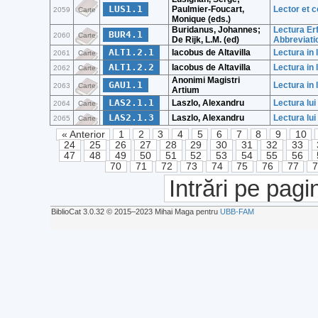
LUS1.1
Paulmier-Foucart,
Lector et c
2059
Carte
Monique (eds.)
Buridanus, Johannes;
Lectura Erf
BUR4.1
2060
Carte
De Rijk, L.M. (ed)
Abbreviati
ALT1.2.1
Iacobus de Altavilla
Lectura in 
2061
Carte
ALT1.2.2
Iacobus de Altavilla
Lectura in 
2062
Carte
Anonimi Magistri
GAU1.1
Lectura in
2063
Carte
Artium
LAS2.1.1
Laszlo, Alexandru
Lectura lui
2064
Carte
LAS2.1.3
Laszlo, Alexandru
Lectura lui
2065
Carte
« Anterior
1
2
3
4
5
6
7
8
9
10
24
25
26
27
28
29
30
31
32
33
47
48
49
50
51
52
53
54
55
56
70
71
72
73
74
75
76
77
Intrări pe pagi
BiblioCat 3.0.32 © 2015‒2023 Mihai Maga pentru
UBB-FAM