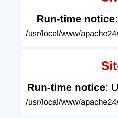
Run-time notice
/usr/local/www/apache24/
Sit
Run-time notice
: 
/usr/local/www/apache24/