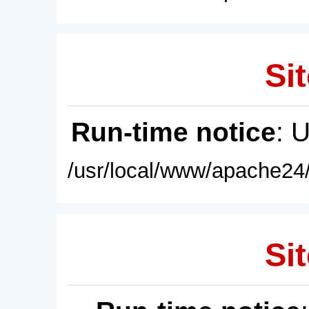
Sit
Run-time notice
: 
/usr/local/www/apache24/
Sit