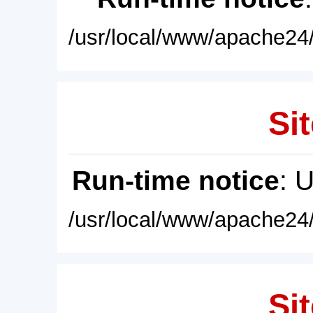
/usr/local/www/apache24/
Sit
Run-time notice
: 
/usr/local/www/apache24/
Sit