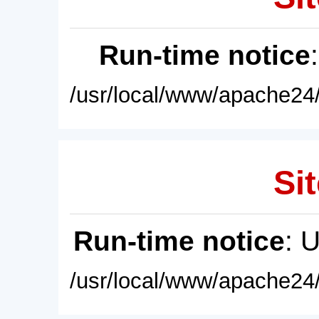
Run-time notice
/usr/local/www/apache24/
Sit
Run-time notice
: 
/usr/local/www/apache24/