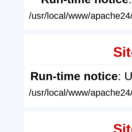
/usr/local/www/apache24/
Sit
Run-time notice
: 
/usr/local/www/apache24/
Sit