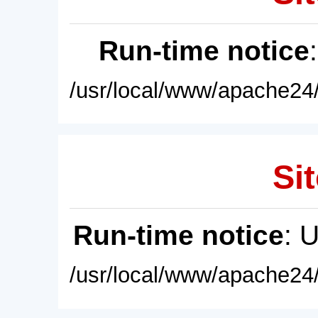
Run-time notice
/usr/local/www/apache24/
Sit
Run-time notice
: 
/usr/local/www/apache24/