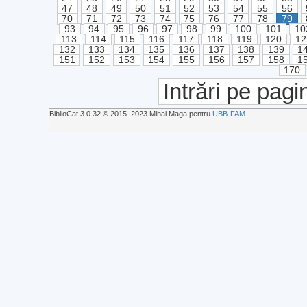
47
48
49
50
51
52
53
54
55
56
70
71
72
73
74
75
76
77
78
79
93
94
95
96
97
98
99
100
101
10
113
114
115
116
117
118
119
120
12
132
133
134
135
136
137
138
139
1
151
152
153
154
155
156
157
158
1
170
Intrări pe pagi
BiblioCat 3.0.32 © 2015‒2023 Mihai Maga pentru
UBB-FAM