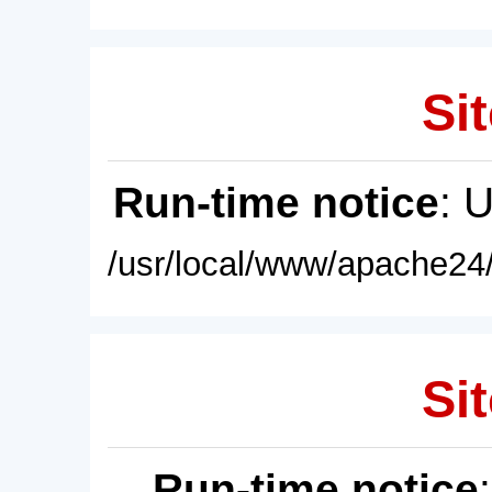
Sit
Run-time notice
: 
/usr/local/www/apache24/
Sit
Run-time notice