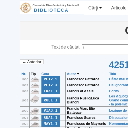
Centrul de Filosofie Antică şi Medievală
Cărţi
Articole
BIBLIOTECA
Text de căutat:
4251
← Anterior
Nr.
Tip
Cota
Autor
Titlu
PET2.5
Francesco Petrarca
Către mai ve
1966
Carte
PET2.4
Francesco Petrarca
De ignoranti
1967
Carte
FRA1.1
Francis of Assisi
Ecrits
1968
Carte
Les &quot;n
Francis Ruello/Luca
RUE1.1
Grand comme
1969
Carte
Bianchi
- la polemic
Francis Vian. Elie
VIA3.1
Lexique de
1970
Carte
Battegay
SUA1.1
Francisco Suarez
Disputazioni
1971
Carte
MAY1.1
Franciscus de Mayronis
Kommentar 
1972
Carte