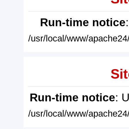
Run-time notice
/usr/local/www/apache24/
Sit
Run-time notice
: 
/usr/local/www/apache24/