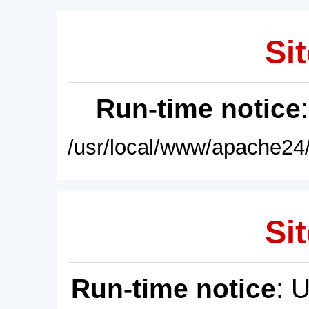
Sit
Run-time notice
/usr/local/www/apache24/
Sit
Run-time notice
: 