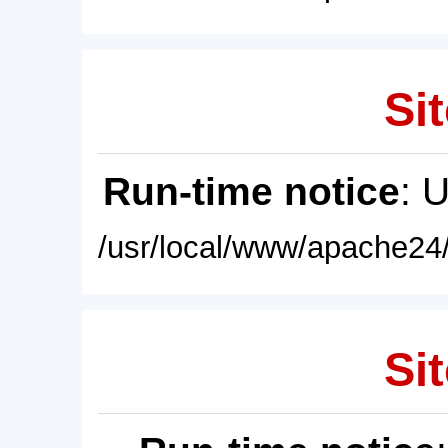
Sit
Run-time notice
: 
/usr/local/www/apache24/
Sit