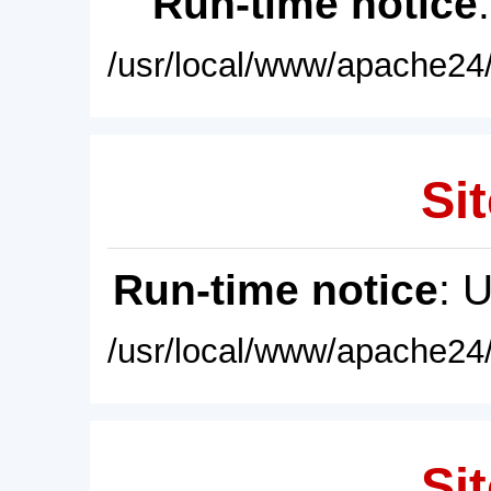
Run-time notice
/usr/local/www/apache24/
Sit
Run-time notice
: 
/usr/local/www/apache24/
Sit