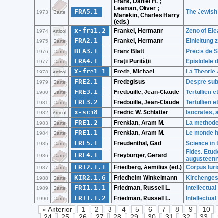
Frank, Daniel H. ;
Leaman, Oliver ;
FRA5.1
The Jewish
1973
Carte
Manekin, Charles Harry
(eds.)
x-fra1.2
Frankel, Hermann
Zeno of Ele
1974
Articol
FRA2.1
Frankel, Hermann
Einleitung 
1975
Carte
BLA3.1
Franz Blatt
Precis de S
1976
Carte
FRA4.1
Fraţii Purităţii
Epistolele 
1977
Carte
X-fre1.1
Frede, Michael
La Theorie 
1978
Articol
FRE2.1
Fredegisus
Despre subs
1979
Carte
FRE3.1
Fredouille, Jean-Claude
Tertullien e
1980
Carte
FRE3.2
Fredouille, Jean-Claude
Tertullien e
1981
Carte
x-sch8
Fredric W. Schlatter
Isocrates, 
1982
Articol
FRE1.2
Frenkian, Aram M.
La methode 
1983
Carte
FRE1.1
Frenkian, Aram M.
Le monde h
1984
Carte
FRE5.1
Freudenthal, Gad
Science in 
1985
Carte
Fides. Etud
FRE4.1
Freyburger, Gerard
1986
Carte
augusteen
FRI2.1.1
Friedberg, Aemilius (ed.)
Corpus Iuri
1987
Carte
KIR2.1.6
Friedhelm Winkelmann
Kirchengesc
1988
Carte
FRI1.1.1
Friedman, Russell L.
Intellectual
1989
Carte
FRI1.1.2
Friedman, Russell L.
Intellectual
1990
Carte
« Anterior
1
2
3
4
5
6
7
8
9
10
24
25
26
27
28
29
30
31
32
33