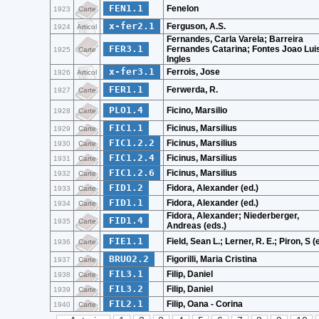
FEN1.1
Fenelon
1923
Carte
x-fer2.1
Ferguson, A.S.
1924
Articol
Fernandes, Carla Varela; Barreira
FER3.1
Fernandes Catarina; Fontes Joao Lui
1925
Carte
Ingles
x-fer3.1
Ferrois, Jose
1926
Articol
FER1.1
Ferwerda, R.
1927
Carte
PLO1.4
Ficino, Marsilio
1928
Carte
FIC1.1
Ficinus, Marsilius
1929
Carte
FIC1.2.2
Ficinus, Marsilius
1930
Carte
FIC1.2.4
Ficinus, Marsilius
1931
Carte
FIC1.2.6
Ficinus, Marsilius
1932
Carte
FID1.2
Fidora, Alexander (ed.)
1933
Carte
FID1.1
Fidora, Alexander (ed.)
1934
Carte
Fidora, Alexander; Niederberger,
FID1.4
1935
Carte
Andreas (eds.)
FIE1.1
Field, Sean L.; Lerner, R. E.; Piron, S (
1936
Carte
BRUO2.2
Figorilli, Maria Cristina
1937
Carte
FIL3.1
Filip, Daniel
1938
Carte
FIL3.2
Filip, Daniel
1939
Carte
FIL2.1
Filip, Oana - Corina
1940
Carte