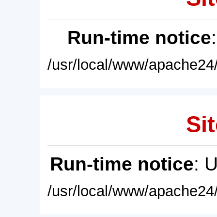
Run-time notice
/usr/local/www/apache24/
Sit
Run-time notice
: 
/usr/local/www/apache24/