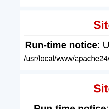
Sit
Run-time notice
: 
/usr/local/www/apache24/
Sit
Run-time notice