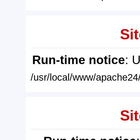
Sit
Run-time notice
: 
/usr/local/www/apache24/
Sit