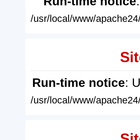
Run-time notice
/usr/local/www/apache24/
Sit
Run-time notice
: 
/usr/local/www/apache24/
Sit