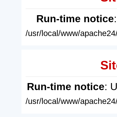
Run-time notice
/usr/local/www/apache24/
Sit
Run-time notice
: 
/usr/local/www/apache24/