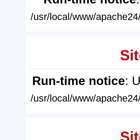
/usr/local/www/apache24/
Sit
Run-time notice
: 
/usr/local/www/apache24/
Sit