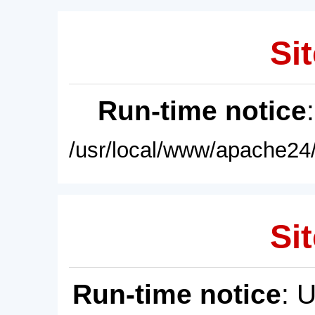
Sit
Run-time notice
/usr/local/www/apache24/
Sit
Run-time notice
: 