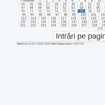
« Anterior
1
2
3
4
5
6
7
8
9
10
24
25
26
27
28
29
30
31
32
33
47
48
49
50
51
52
53
54
55
56
70
71
72
73
74
75
76
77
78
79
93
94
95
96
97
98
99
100
101
10
113
114
115
116
117
118
119
120
12
132
133
134
135
136
137
138
139
1
151
152
153
154
155
156
157
158
1
170
Intrări pe pagi
BiblioCat 3.0.32 © 2015‒2023 Mihai Maga pentru
UBB-FAM