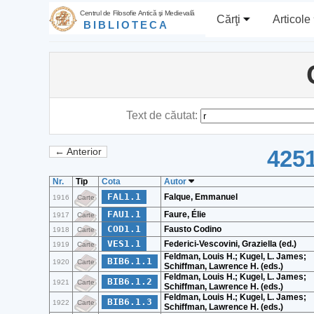
Centrul de Filosofie Antică şi Medievală
Cărţi
Articole
BIBLIOTECA
Text de căutat:
4251
← Anterior
Nr.
Tip
Cota
Autor
FAL1.1
Falque, Emmanuel
1916
Carte
FAU1.1
Faure, Élie
1917
Carte
COD1.1
Fausto Codino
1918
Carte
VES1.1
Federici-Vescovini, Graziella (ed.)
1919
Carte
Feldman, Louis H.; Kugel, L. James;
BIB6.1.1
1920
Carte
Schiffman, Lawrence H. (eds.)
Feldman, Louis H.; Kugel, L. James;
BIB6.1.2
1921
Carte
Schiffman, Lawrence H. (eds.)
Feldman, Louis H.; Kugel, L. James;
BIB6.1.3
1922
Carte
Schiffman, Lawrence H. (eds.)