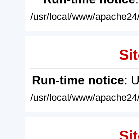
/usr/local/www/apache24/
Sit
Run-time notice
: 
/usr/local/www/apache24/
Sit