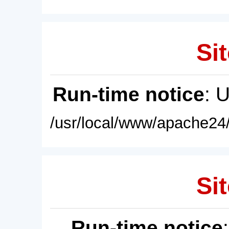
Sit
Run-time notice
: 
/usr/local/www/apache24/
Sit
Run-time notice