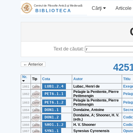
Centrul de Filosofie Antică şi Medievală
Cărţi
Articole
BIBLIOTECA
Text de căutat:
4251
← Anterior
Nr.
Tip
Cota
Autor
Titlu
LUB1.2.4
Lubac, Henri de
Exege
1861
Carte
Pelagie la Penitente, Pierre
PET6.1.1
Pelag
1862
Carte
Petitmengin
Pelagie la Penitente, Pierre
PET6.1.2
Pelag
1863
Carte
Petitmengin
DON1.1
Dondaine, Antoine
Secre
1864
Carte
Dondaine, A; Shooner, H. V.
DON1.2
Codic
1865
Carte
(eds.)
SHO1.1.2
H. V. Shooner
Codic
1866
Carte
SYN1.1
Synesius Cyrenensis
Opus
1867
Carte