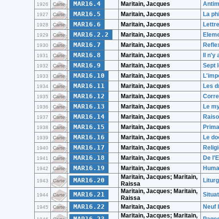
MAR16.4
Maritain, Jacques
Anti
1926
Carte
MAR16.5
Maritain, Jacques
La ph
1927
Carte
MAR16.6
Maritain, Jacques
Lettr
1928
Carte
MAR16.2.2
Maritain, Jacques
Eleme
1929
Carte
MAR16.7
Maritain, Jacques
Refle
1930
Carte
MAR16.8
Maritain, Jacques
Il n'y
1931
Carte
MAR16.9
Maritain, Jacques
Sept l
1932
Carte
MAR16.10
Maritain, Jacques
L'imp
1933
Carte
MAR16.11
Maritain, Jacques
Les dr
1934
Carte
MAR16.12
Maritain, Jacques
Corr
1935
Carte
MAR16.13
Maritain, Jacques
Le my
1936
Carte
MAR16.14
Maritain, Jacques
Raiso
1937
Carte
MAR16.15
Maritain, Jacques
Prima
1938
Carte
MAR16.16
Maritain, Jacques
Le do
1939
Carte
MAR16.17
Maritain, Jacques
Religi
1940
Carte
MAR16.18
Maritain, Jacques
De l'E
1941
Carte
MAR16.19
Maritain, Jacques
Human
1942
Carte
Maritain, Jacques; Maritain,
MAR16.20
Litur
1943
Carte
Raissa
Maritain, Jacques; Maritain,
MAR16.21
Situat
1944
Carte
Raissa
MAR16.22
Maritain, Jacques
Neuf 
1945
Carte
Maritain, Jacques; Maritain,
MAR16.23