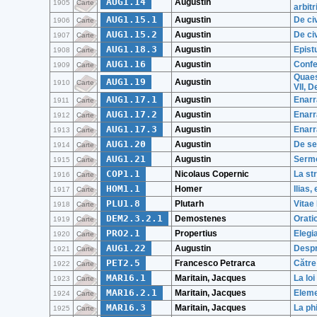
AUG1.14
Augustin
1905
Carte
arbitr
AUG1.15.1
Augustin
De civ
1906
Carte
AUG1.15.2
Augustin
De civ
1907
Carte
AUG1.18.3
Augustin
Epist
1908
Carte
AUG1.16
Augustin
Confe
1909
Carte
Quaes
AUG1.19
Augustin
1910
Carte
VII, 
AUG1.17.1
Augustin
Enarr
1911
Carte
AUG1.17.2
Augustin
Enarr
1912
Carte
AUG1.17.3
Augustin
Enarr
1913
Carte
AUG1.20
Augustin
De se
1914
Carte
AUG1.21
Augustin
Sermo
1915
Carte
COP1.1
Nicolaus Copernic
La st
1916
Carte
HOM1.1
Homer
Ilias,
1917
Carte
PLU1.8
Plutarh
Vitae 
1918
Carte
DEM2.3.2.1
Demostenes
Oratio
1919
Carte
PRO2.1
Propertius
Elegia
1920
Carte
AUG1.22
Augustin
Despr
1921
Carte
PET2.5
Francesco Petrarca
Către 
1922
Carte
MAR16.1
Maritain, Jacques
La loi
1923
Carte
MAR16.2.1
Maritain, Jacques
Eleme
1924
Carte
MAR16.3
Maritain, Jacques
La ph
1925
Carte