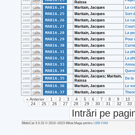
Pages
1946
Carte
Raissa
MAR16.24
Maritain, Jacques
Le cre
1947
Carte
MAR16.25
Maritain, Jacques
Sort 
1948
Carte
MAR16.26
Maritain, Jacques
Le ca
1949
Carte
MAR16.27
Maritain, Jacques
Court 
1950
Carte
MAR16.28
Maritain, Jacques
La pe
1951
Carte
MAR16.29
Maritain, Jacques
Pour 
1952
Carte
MAR16.30
Maritain, Jacques
Carne
1953
Carte
MAR16.31
Maritain, Jacques
La ph
1954
Carte
MAR16.32
Maritain, Jacques
La ph
1955
Carte
MAR16.33
Maritain, Jacques
Amour
1956
Carte
MAR16.34
Maritain, Jacques
Quest
1957
Carte
Maritain, Jacques; Maritain,
MAR16.35
De la
1958
Carte
Raissa
MAR16.36
Maritain, Jacques
Le so
1959
Carte
MAR16.37
Maritain, Jacques
Theo
1960
Carte
« Anterior
1
2
3
4
5
6
7
8
9
10
24
25
26
27
28
29
30
31
32
33
Intrări pe pagi
BiblioCat 3.0.32 © 2015‒2023 Mihai Maga pentru
UBB-FAM