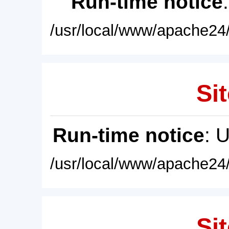
Run-time notice
/usr/local/www/apache24/
Sit
Run-time notice
: 
/usr/local/www/apache24/
Sit