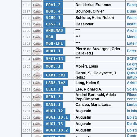
ERA1.2
Desiderius Erasmus
Panegi
1886
Carte
BOU3.4
Boulnois, Olivier
Duns 
1887
Carte
SCH9.1
Schlette, Heinz Robert
Welts
1888
Carte
CAS2.1
Cassiodor
Institu
1889
Carte
AHDLMA8
***
Archi
1890
Carte
MGH
***
Monum
1891
Carte
MGH/LHL
***
Latei
1892
Carte
Pierre de Auvergne; Griet
AUV1.1
Peter
1893
Carte
Galle (ed.)
SEC1-13
***
SCRI
1894
Carte
Le gra
MOR3.1
Moréri, Louis
1895
Carte
sacré
Caroti, S.; Celeyrette, J.
Quia 
CAR1.3#1
1896
Carte
(eds.)
nature
LAN3.1#2
Lang, Helen S.
Arist
1897
Carte
LEE1.1
Lee, Richard A.
Scien
1898
Carte
Andrei Bereschi, Adela
Filoso
BER1.3
1899
Carte
Pop-Cimpean
consti
OAN1.1
Oancea, Maria Luiza
Limba
1900
Carte
AUG1.12
Augustin
In Io
1901
Carte
AUG1.18.1
Augustin
Epistu
1902
Carte
AUG1.13
Augustin
De di
1903
Carte
AUG1.18.2
Augustin
Epistu
1904
Carte
Contr