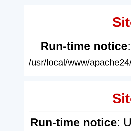
Sit
Run-time notice
/usr/local/www/apache24/
Sit
Run-time notice
: 