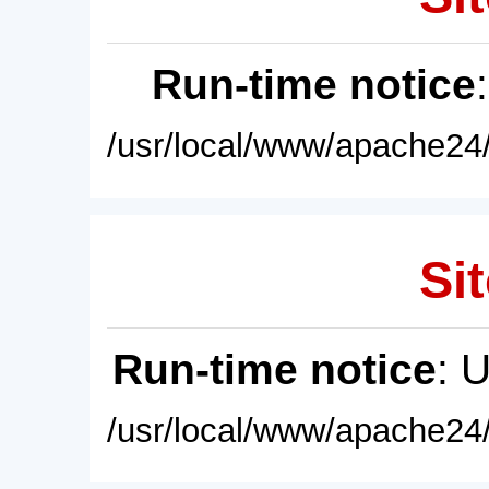
Run-time notice
/usr/local/www/apache24/
Sit
Run-time notice
: 
/usr/local/www/apache24/