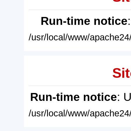
Run-time notice
/usr/local/www/apache24/
Sit
Run-time notice
: 
/usr/local/www/apache24/