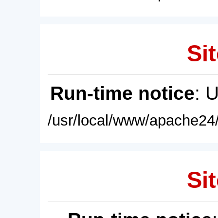
Sit
Run-time notice
: 
/usr/local/www/apache24/
Sit