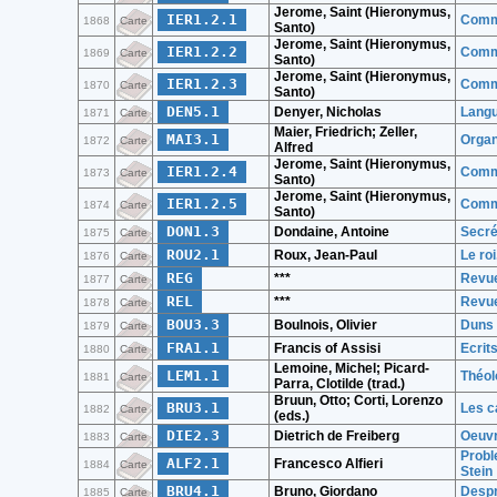
Jerome, Saint (Hieronymus,
IER1.2.1
Comme
1868
Carte
Santo)
Jerome, Saint (Hieronymus,
IER1.2.2
Comme
1869
Carte
Santo)
Jerome, Saint (Hieronymus,
IER1.2.3
Comme
1870
Carte
Santo)
DEN5.1
Denyer, Nicholas
Langu
1871
Carte
Maier, Friedrich; Zeller,
MAI3.1
Organ
1872
Carte
Alfred
Jerome, Saint (Hieronymus,
IER1.2.4
Comme
1873
Carte
Santo)
Jerome, Saint (Hieronymus,
IER1.2.5
Comme
1874
Carte
Santo)
DON1.3
Dondaine, Antoine
Secré
1875
Carte
ROU2.1
Roux, Jean-Paul
Le ro
1876
Carte
REG
***
Revue
1877
Carte
REL
***
Revue
1878
Carte
BOU3.3
Boulnois, Olivier
Duns S
1879
Carte
FRA1.1
Francis of Assisi
Ecrit
1880
Carte
Lemoine, Michel; Picard-
LEM1.1
Théol
1881
Carte
Parra, Clotilde (trad.)
Bruun, Otto; Corti, Lorenzo
BRU3.1
Les ca
1882
Carte
(eds.)
DIE2.3
Dietrich de Freiberg
Oeuvr
1883
Carte
Proble
ALF2.1
Francesco Alfieri
1884
Carte
Stein
BRU4.1
Bruno, Giordano
Despre
1885
Carte