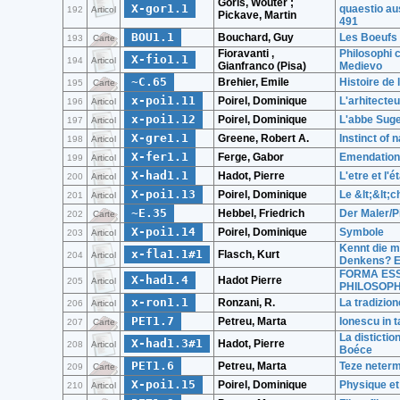
Goris, Wouter ;
X-gor1.1
quaestio a
192
Articol
Pickave, Martin
491
BOU1.1
Bouchard, Guy
Les Boeufs
193
Carte
Fioravanti ,
Philosophi c
X-fio1.1
194
Articol
Gianfranco (Pisa)
Medievo
~C.65
Brehier, Emile
Histoire de l
195
Carte
x-poi1.11
Poirel, Dominique
L'arhitecteu
196
Articol
x-poi1.12
Poirel, Dominique
L'abbe Suger
197
Articol
X-gre1.1
Greene, Robert A.
Instinct of 
198
Articol
X-fer1.1
Ferge, Gabor
Emendations 
199
Articol
X-had1.1
Hadot, Pierre
L'etre et l'
200
Articol
X-poi1.13
Poirel, Dominique
Le &lt;&lt;c
201
Articol
~E.35
Hebbel, Friedrich
Der Maler/P
202
Carte
X-poi1.14
Poirel, Dominique
Symbole
203
Articol
Kennt die m
x-fla1.1#1
Flasch, Kurt
204
Articol
Denkens? Ei
FORMA ESS
X-had1.4
Hadot Pierre
205
Articol
PHILOSOPH
x-ron1.1
Ronzani, R.
La tradizio
206
Articol
PET1.7
Petreu, Marta
Ionescu in t
207
Carte
La distictio
X-had1.3#1
Hadot, Pierre
208
Articol
Boéce
PET1.6
Petreu, Marta
Teze neterm
209
Carte
X-poi1.15
Poirel, Dominique
Physique et
210
Articol