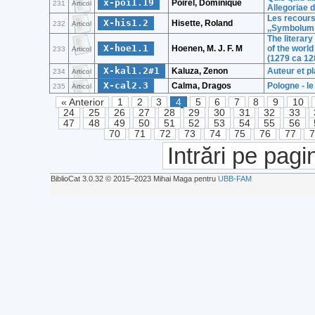
x-poi1.19
Poirel, Dominique
231
Articol
Allegoriae d
Les recours
X-his1.2
Hisette, Roland
232
Articol
,,Symbolum
The literary
X-hoe1.1
Hoenen, M. J. F. M
of the world
233
Articol
(1279 ca 12
X-kal1.2#1
Kaluza, Zenon
Auteur et p
234
Articol
X-cal2.3
Calma, Dragos
Pologne - l
235
Articol
« Anterior
1
2
3
4
5
6
7
8
9
10
24
25
26
27
28
29
30
31
32
33
47
48
49
50
51
52
53
54
55
56
70
71
72
73
74
75
76
77
Intrări pe pagi
BiblioCat 3.0.32 © 2015‒2023 Mihai Maga pentru
UBB-FAM