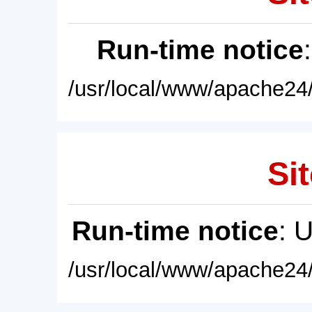
Run-time notice
/usr/local/www/apache24/
Sit
Run-time notice
: 
/usr/local/www/apache24/