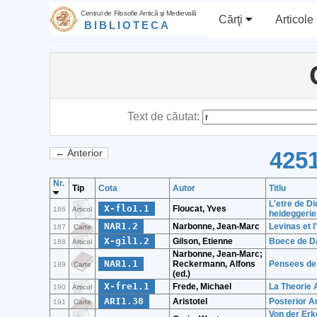
Centrul de Filosofie Antică şi Medievală
Cărţi
Articole
BIBLIOTECA
Text de căutat:
4251
← Anterior
Nr.
Tip
Cota
Autor
Titlu
L'etre de Di
X-flo1.1
Floucat, Yves
186
Articol
heideggerie
NAR1.2
Narbonne, Jean-Marc
Levinas et l
187
Carte
X-gil1.2
Gilson, Etienne
Boece de Da
188
Articol
Narbonne, Jean-Marc;
NAR1.1
Reckermann, Alfons
Pensees de 
189
Carte
(ed.)
X-fre1.1
Frede, Michael
La Theorie A
190
Articol
ARI1.38
Aristotel
Posterior An
191
Carte
Von der Erke