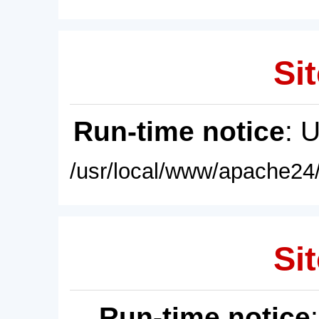
Sit
Run-time notice
: 
/usr/local/www/apache24/
Sit
Run-time notice