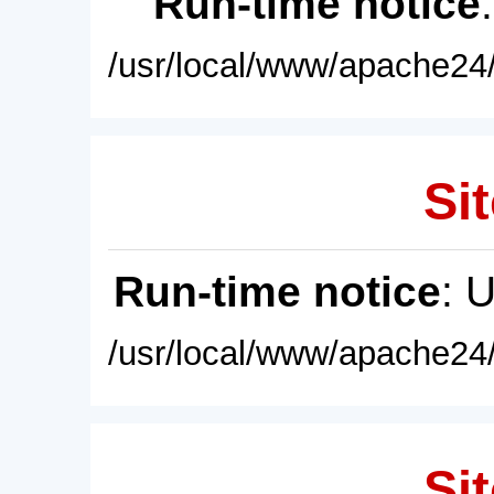
Run-time notice
/usr/local/www/apache24/
Sit
Run-time notice
: 
/usr/local/www/apache24/
Sit