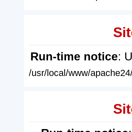
Sit
Run-time notice
: 
/usr/local/www/apache24/
Sit