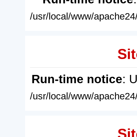
/usr/local/www/apache24/
Sit
Run-time notice
: 
/usr/local/www/apache24/
Sit