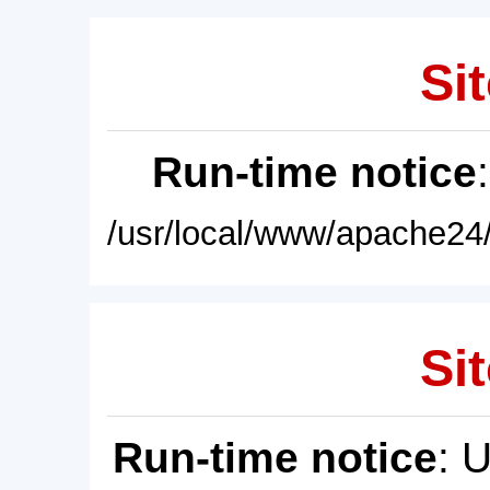
Sit
Run-time notice
/usr/local/www/apache24/
Sit
Run-time notice
: 