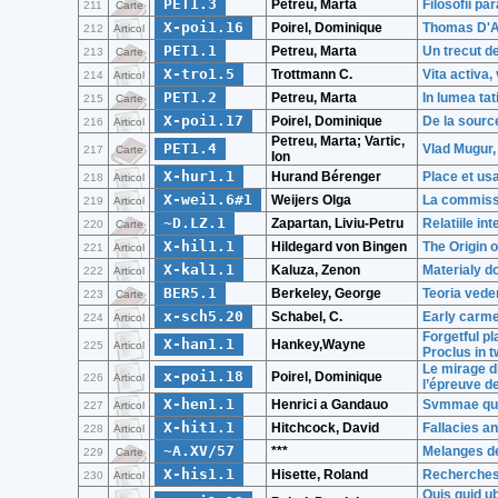
PET1.3
Petreu, Marta
Filosofii par
211
Carte
X-poi1.16
Poirel, Dominique
Thomas D'Aq
212
Articol
PET1.1
Petreu, Marta
Un trecut d
213
Carte
X-tro1.5
Trottmann C.
Vita activa,
214
Articol
PET1.2
Petreu, Marta
In lumea tat
215
Carte
X-poi1.17
Poirel, Dominique
De la sourc
216
Articol
Petreu, Marta; Vartic,
PET1.4
Vlad Mugur,
217
Carte
Ion
X-hur1.1
Hurand Bérenger
Place et us
218
Articol
X-wei1.6#1
Weijers Olga
La commissio
219
Articol
~D.LZ.1
Zapartan, Liviu-Petru
Relatiile in
220
Carte
X-hil1.1
Hildegard von Bingen
The Origin o
221
Articol
X-kal1.1
Kaluza, Zenon
Materialy d
222
Articol
BER5.1
Berkeley, George
Teoria veder
223
Carte
x-sch5.20
Schabel, C.
Early carme
224
Articol
Forgetful p
X-han1.1
Hankey,Wayne
225
Articol
Proclus in 
Le mirage d
x-poi1.18
Poirel, Dominique
226
Articol
l’épreuve d
X-hen1.1
Henrici a Gandauo
Svmmae quae
227
Articol
X-hit1.1
Hitchcock, David
Fallacies an
228
Articol
~A.XV/57
***
Melanges de
229
Carte
X-his1.1
Hisette, Roland
Recherches 
230
Articol
Quis quid u