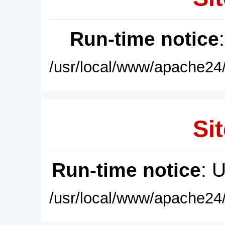
Run-time notice
/usr/local/www/apache24/
Sit
Run-time notice
: 
/usr/local/www/apache24/