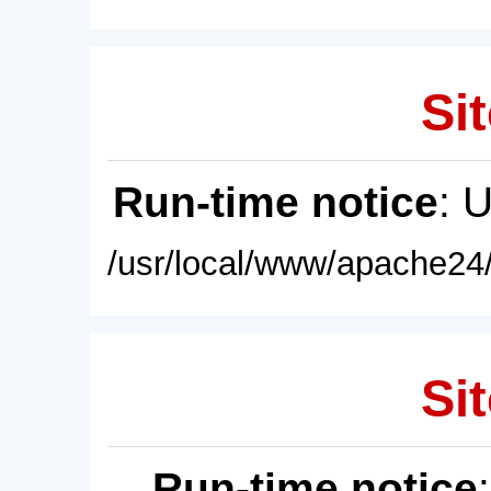
Sit
Run-time notice
: 
/usr/local/www/apache24/
Sit
Run-time notice