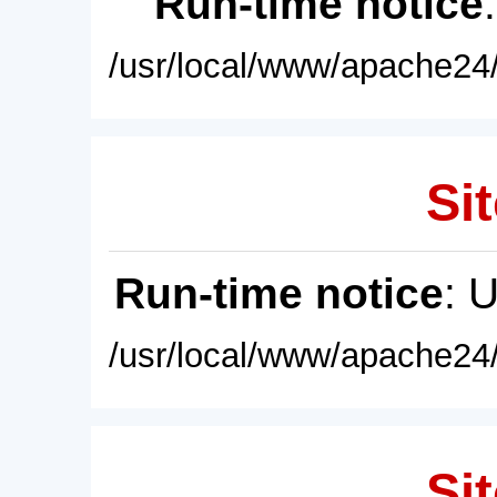
Run-time notice
/usr/local/www/apache24/
Sit
Run-time notice
: 
/usr/local/www/apache24/
Sit