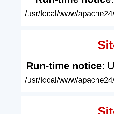
/usr/local/www/apache24/
Sit
Run-time notice
: 
/usr/local/www/apache24/
Sit