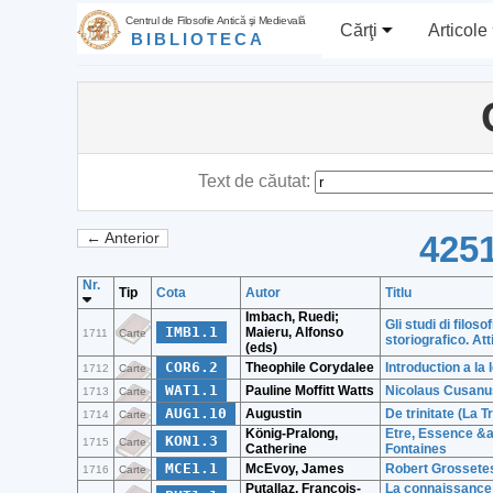
Centrul de Filosofie Antică şi Medievală
Cărţi
Articole
BIBLIOTECA
Text de căutat:
4251
← Anterior
Nr.
Tip
Cota
Autor
Titlu
Imbach, Ruedi;
Gli studi di filos
IMB1.1
Maieru, Alfonso
1711
Carte
storiografico. A
(eds)
COR6.2
Theophile Corydalee
Introduction a la 
1712
Carte
WAT1.1
Pauline Moffitt Watts
Nicolaus Cusanus
1713
Carte
AUG1.10
Augustin
De trinitate (La Tri
1714
Carte
König-Pralong,
Etre, Essence &a
KON1.3
1715
Carte
Catherine
Fontaines
MCE1.1
McEvoy, James
Robert Grossetest
1716
Carte
Putallaz, Francois-
La connaissance d