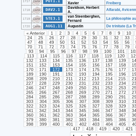
PUT1.1
1717
Carte
Xavier
Freiberg
Davidson, Herbert
DAV2.1
Alfarabi, Avicenn
1718
Carte
A.
van Steenberghen,
STE3.1
La philosophie au 
1719
Carte
Fernard
AUG1.11
Augustin
De trinitate (La Tr
1720
Carte
« Anterior
1
2
3
4
5
6
7
8
9
10
24
25
26
27
28
29
30
31
32
33
47
48
49
50
51
52
53
54
55
56
70
71
72
73
74
75
76
77
78
79
93
94
95
96
97
98
99
100
101
10
113
114
115
116
117
118
119
120
12
132
133
134
135
136
137
138
139
1
151
152
153
154
155
156
157
158
1
170
171
172
173
174
175
176
177
1
189
190
191
192
193
194
195
196
1
208
209
210
211
212
213
214
215
2
227
228
229
230
231
232
233
234
2
246
247
248
249
250
251
252
253
2
265
266
267
268
269
270
271
272
2
284
285
286
287
288
289
290
291
2
303
304
305
306
307
308
309
310
3
322
323
324
325
326
327
328
329
3
341
342
343
344
345
346
347
348
3
360
361
362
363
364
365
366
367
3
379
380
381
382
383
384
385
386
3
398
399
400
401
402
403
404
405
4
417
418
419
420
421