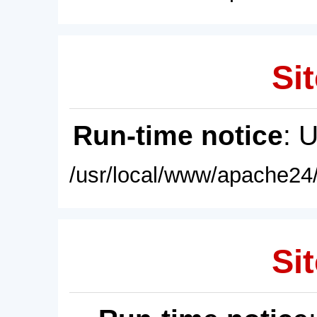
Sit
Run-time notice
: 
/usr/local/www/apache24/
Sit