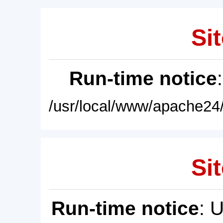
Sit
Run-time notice
/usr/local/www/apache24/
Sit
Run-time notice
: 