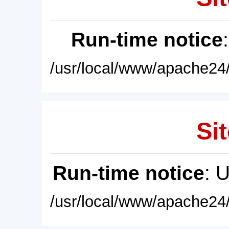
Run-time notice
/usr/local/www/apache24/
Sit
Run-time notice
: 
/usr/local/www/apache24/