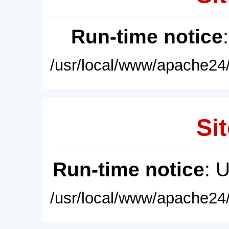
Run-time notice
/usr/local/www/apache24/
Sit
Run-time notice
: 
/usr/local/www/apache24/