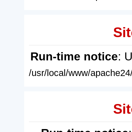
Sit
Run-time notice
: 
/usr/local/www/apache24/
Sit