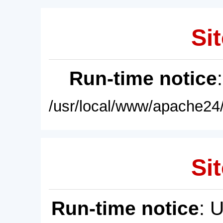
Sit
Run-time notice
/usr/local/www/apache24/
Sit
Run-time notice
: 