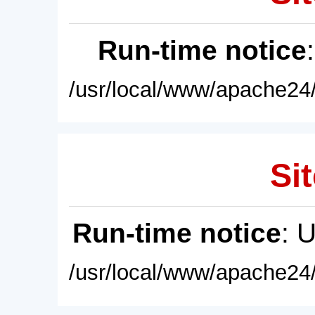
Run-time notice
/usr/local/www/apache24/
Sit
Run-time notice
: 
/usr/local/www/apache24/