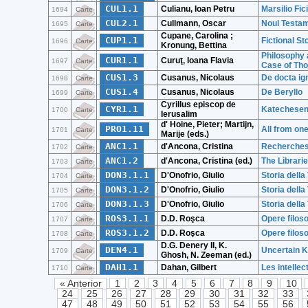
CUL1.1
Culianu, Ioan Petru
Marsilio Fi
1694
Carte
CUL2.1
Cullmann, Oscar
Noul Testa
1695
Carte
Cupane, Carolina ;
CUP1.1
Fictional S
1696
Carte
Kronung, Bettina
Philosophy 
CUR1.1
Curuţ, Ioana Flavia
1697
Carte
Case of Th
CUS1.3
Cusanus, Nicolaus
De docta ig
1698
Carte
CUS1.4
Cusanus, Nicolaus
De Beryllo
1699
Carte
Cyrillus episcop de
CYR1.1
Katechese
1700
Carte
Ierusalim
d' Hoine, Pieter; Martijn,
PRO1.11
All from one
1701
Carte
Marije (eds.)
ANC1.1
d'Ancona, Cristina
Recherches 
1702
Carte
ANC1.2
d'Ancona, Cristina (ed.)
The Librarie
1703
Carte
DON3.1.1
D'Onofrio, Giulio
Storia della
1704
Carte
DON3.1.2
D'Onofrio, Giulio
Storia della
1705
Carte
DON3.1.3
D'Onofrio, Giulio
Storia della 
1706
Carte
ROS3.1.1
D.D. Roşca
Opere filosof
1707
Carte
ROS3.1.2
D.D. Roşca
Opere filosof
1708
Carte
D.G. Denery II, K.
DEN4.1
Uncertain K
1709
Carte
Ghosh, N. Zeeman (ed.)
DAH1.1
Dahan, Gilbert
Les intellec
1710
Carte
« Anterior
1
2
3
4
5
6
7
8
9
10
24
25
26
27
28
29
30
31
32
33
47
48
49
50
51
52
53
54
55
56