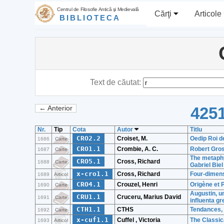
Centrul de Filosofie Antică şi Medievală
Cărţi
Articole
BIBLIOTECA
Text de căutat:
4251
← Anterior
Nr.
Tip
Cota
Autor
Titlu
CRO2.2
Croiset, M.
Oedip Roi d
1686
Carte
CRO1.1
Crombie, A. C.
Robert Gros
1687
Carte
The metaphy
CRO5.1
Cross, Richard
1688
Carte
Gabriel Biel
x-cro1.1
Cross, Richard
Four-dimens
1689
Articol
CRO4.1
Crouzel, Henri
Origène et 
1690
Carte
Augustin, un
CRU1.1
Cruceru, Marius David
1691
Carte
influenta gr
CTH1.1
CTHS
Tendances, 
1692
Carte
x-cuf1.1
Cuffel , Victoria
The Classic
1693
Articol