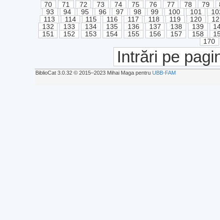
70
71
72
73
74
75
76
77
78
79
93
94
95
96
97
98
99
100
101
10
113
114
115
116
117
118
119
120
12
132
133
134
135
136
137
138
139
1
151
152
153
154
155
156
157
158
1
170
Intrări pe pagi
BiblioCat 3.0.32 © 2015‒2023 Mihai Maga pentru
UBB-FAM