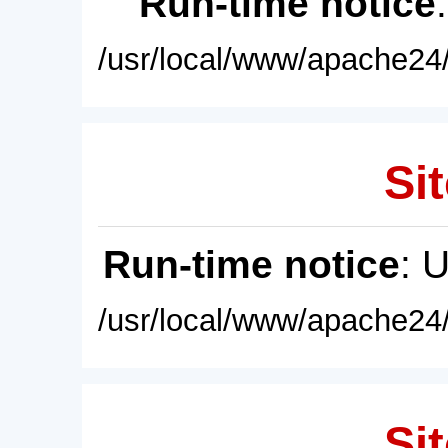
Run-time notice
/usr/local/www/apache24/
Sit
Run-time notice
: 
/usr/local/www/apache24/
Sit