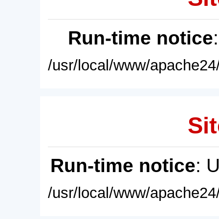
Run-time notice
/usr/local/www/apache24/
Sit
Run-time notice
: 
/usr/local/www/apache24/