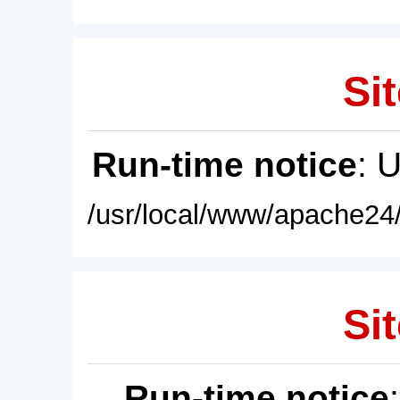
Sit
Run-time notice
: 
/usr/local/www/apache24/
Sit
Run-time notice