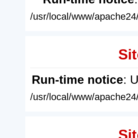
/usr/local/www/apache24/
Sit
Run-time notice
: 
/usr/local/www/apache24/
Sit