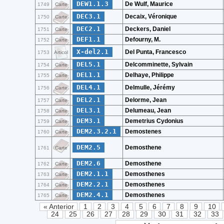
DEW1.1.3
De Wulf, Maurice
1749
Carte
DEC3.1
Decaix, Véronique
1750
Carte
DEC2.1
Deckers, Daniel
1751
Carte
DEF1.1
Defourny, M.
1752
Carte
X-del2.1
Del Punta, Francesco
1753
Articol
DEL5.1
Delcomminette, Sylvain
1754
Carte
DEL1.1
Delhaye, Philippe
1755
Carte
DEL4.1
Delmulle, Jérémy
1756
Carte
DEL2.1
Delorme, Jean
1757
Carte
DEL3.1
Delumeau, Jean
1758
Carte
DEM3.1
Demetrius Cydonius
1759
Carte
DEM2.3.2.1
Demostenes
1760
Carte
DEM2.5
Demosthene
1761
Carte
DEM2.6
Demosthene
1762
Carte
DEM2.1.1
Demosthenes
1763
Carte
DEM2.2.1
Demosthenes
1764
Carte
DEM2.4.1
Demosthenes
1765
Carte
« Anterior
1
2
3
4
5
6
7
8
9
10
24
25
26
27
28
29
30
31
32
33