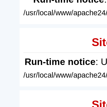
/usr/local/www/apache24/
Sit
Run-time notice
: 
/usr/local/www/apache24/
Sit