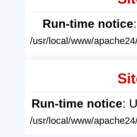
Run-time notice
/usr/local/www/apache24/
Sit
Run-time notice
: 
/usr/local/www/apache24/