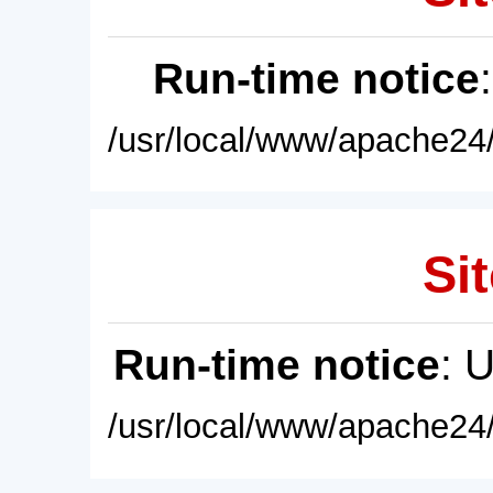
Run-time notice
/usr/local/www/apache24/
Sit
Run-time notice
: 
/usr/local/www/apache24/