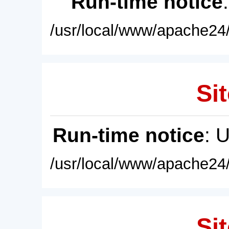
Run-time notice
/usr/local/www/apache24/
Sit
Run-time notice
: 
/usr/local/www/apache24/
Sit