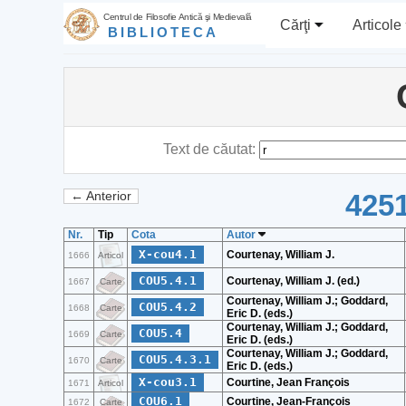
Centrul de Filosofie Antică şi Medievală
Cărţi
Articole
BIBLIOTECA
Text de căutat:
4251
← Anterior
Nr.
Tip
Cota
Autor
X-cou4.1
Courtenay, William J.
1666
Articol
COU5.4.1
Courtenay, William J. (ed.)
1667
Carte
Courtenay, William J.; Goddard,
COU5.4.2
1668
Carte
Eric D. (eds.)
Courtenay, William J.; Goddard,
COU5.4
1669
Carte
Eric D. (eds.)
Courtenay, William J.; Goddard,
COU5.4.3.1
1670
Carte
Eric D. (eds.)
X-cou3.1
Courtine, Jean François
1671
Articol
COU6.1
Courtine, Jean-François
1672
Carte