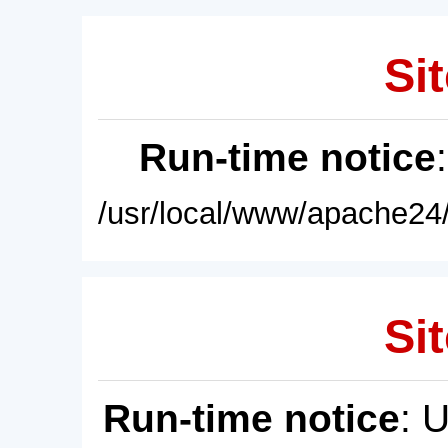
Sit
Run-time notice
/usr/local/www/apache24/
Sit
Run-time notice
: 