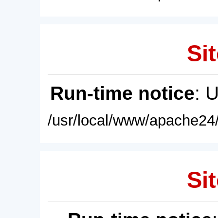
Sit
Run-time notice
: 
/usr/local/www/apache24/
Sit