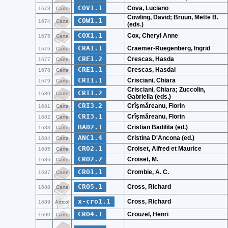
COV1.1
Cova, Luciano
1673
Carte
Cowling, David; Bruun, Mette B.
COW1.1
1674
Carte
(eds.)
COX1.1
Cox, Cheryl Anne
1675
Carte
CRA1.1
Craemer-Ruegenberg, Ingrid
1676
Carte
CRE1.2
Crescas, Hasda
1677
Carte
CRE1.1
Crescas, Hasdai
1678
Carte
CRI1.1
Crisciani, Chiara
1679
Carte
Crisciani, Chiara; Zuccolin,
CRI1.2
1680
Carte
Gabriella (eds.)
CRI3.2
Crîşmăreanu, Florin
1681
Carte
CRI3.1
Crîşmăreanu, Florin
1682
Carte
BAD2.1
Cristian Badilita (ed.)
1683
Carte
ANC1.4
Cristina D'Ancona (ed.)
1684
Carte
CRO2.1
Croiset, Alfred et Maurice
1685
Carte
CRO2.2
Croiset, M.
1686
Carte
CRO1.1
Crombie, A. C.
1687
Carte
CRO5.1
Cross, Richard
1688
Carte
x-cro1.1
Cross, Richard
1689
Articol
CRO4.1
Crouzel, Henri
1690
Carte