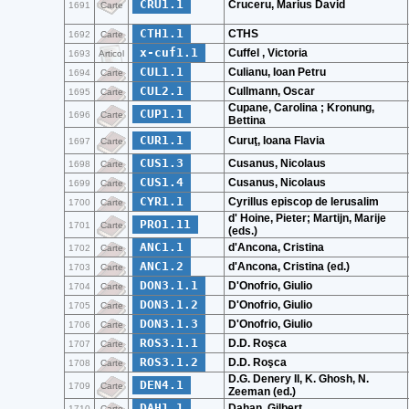
CRU1.1
Cruceru, Marius David
1691
Carte
CTH1.1
CTHS
1692
Carte
x-cuf1.1
Cuffel , Victoria
1693
Articol
CUL1.1
Culianu, Ioan Petru
1694
Carte
CUL2.1
Cullmann, Oscar
1695
Carte
Cupane, Carolina ; Kronung,
CUP1.1
1696
Carte
Bettina
CUR1.1
Curuţ, Ioana Flavia
1697
Carte
CUS1.3
Cusanus, Nicolaus
1698
Carte
CUS1.4
Cusanus, Nicolaus
1699
Carte
CYR1.1
Cyrillus episcop de Ierusalim
1700
Carte
d' Hoine, Pieter; Martijn, Marije
PRO1.11
1701
Carte
(eds.)
ANC1.1
d'Ancona, Cristina
1702
Carte
ANC1.2
d'Ancona, Cristina (ed.)
1703
Carte
DON3.1.1
D'Onofrio, Giulio
1704
Carte
DON3.1.2
D'Onofrio, Giulio
1705
Carte
DON3.1.3
D'Onofrio, Giulio
1706
Carte
ROS3.1.1
D.D. Roşca
1707
Carte
ROS3.1.2
D.D. Roşca
1708
Carte
D.G. Denery II, K. Ghosh, N.
DEN4.1
1709
Carte
Zeeman (ed.)
DAH1.1
Dahan, Gilbert
1710
Carte