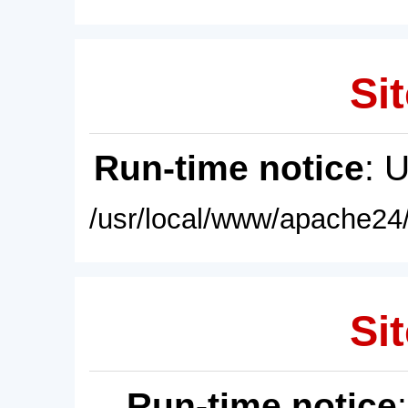
Sit
Run-time notice
: 
/usr/local/www/apache24/
Sit
Run-time notice