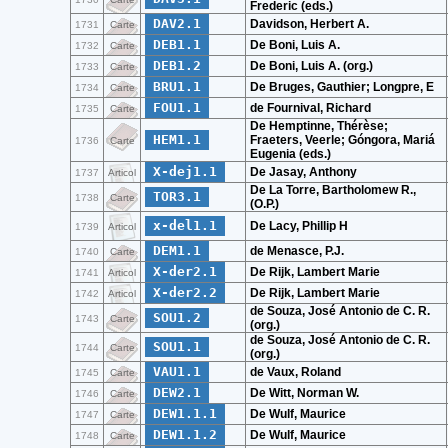
Frederic (eds.)
DAV2.1
Davidson, Herbert A.
1731
Carte
DEB1.1
De Boni, Luis A.
1732
Carte
DEB1.2
De Boni, Luis A. (org.)
1733
Carte
BRU1.1
De Bruges, Gauthier; Longpre, E
1734
Carte
FOU1.1
de Fournival, Richard
1735
Carte
De Hemptinne, Thérèse;
HEM1.1
Fraeters, Veerle; Góngora, Mariá
1736
Carte
Eugenia (eds.)
X-dej1.1
De Jasay, Anthony
1737
Articol
De La Torre, Bartholomew R.,
TOR3.1
1738
Carte
(O.P.)
x-del1.1
De Lacy, Phillip H
1739
Articol
DEM1.1
de Menasce, P.J.
1740
Carte
X-der2.1
De Rijk, Lambert Marie
1741
Articol
X-der2.2
De Rijk, Lambert Marie
1742
Articol
de Souza, José Antonio de C. R.
SOU1.2
1743
Carte
(org.)
de Souza, José Antonio de C. R.
SOU1.1
1744
Carte
(org.)
VAU1.1
de Vaux, Roland
1745
Carte
DEW2.1
De Witt, Norman W.
1746
Carte
DEW1.1.1
De Wulf, Maurice
1747
Carte
DEW1.1.2
De Wulf, Maurice
1748
Carte