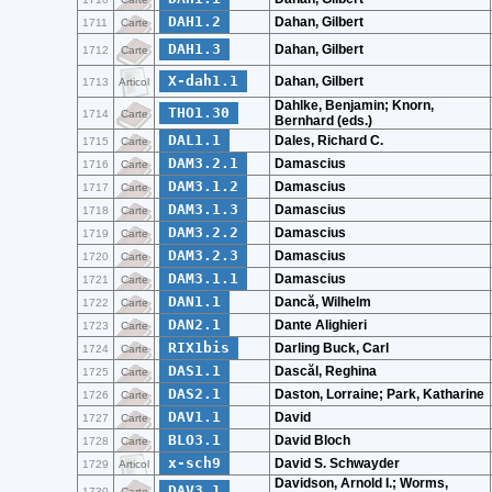
DAH1.2
Dahan, Gilbert
1711
Carte
DAH1.3
Dahan, Gilbert
1712
Carte
X-dah1.1
Dahan, Gilbert
1713
Articol
Dahlke, Benjamin; Knorn,
THO1.30
1714
Carte
Bernhard (eds.)
DAL1.1
Dales, Richard C.
1715
Carte
DAM3.2.1
Damascius
1716
Carte
DAM3.1.2
Damascius
1717
Carte
DAM3.1.3
Damascius
1718
Carte
DAM3.2.2
Damascius
1719
Carte
DAM3.2.3
Damascius
1720
Carte
DAM3.1.1
Damascius
1721
Carte
DAN1.1
Dancă, Wilhelm
1722
Carte
DAN2.1
Dante Alighieri
1723
Carte
RIX1bis
Darling Buck, Carl
1724
Carte
DAS1.1
Dascăl, Reghina
1725
Carte
DAS2.1
Daston, Lorraine; Park, Katharine
1726
Carte
DAV1.1
David
1727
Carte
BLO3.1
David Bloch
1728
Carte
x-sch9
David S. Schwayder
1729
Articol
Davidson, Arnold I.; Worms,
DAV3.1
1730
Carte