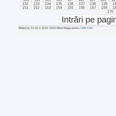
132
133
134
135
136
137
138
139
1
151
152
153
154
155
156
157
158
1
170
Intrări pe pagi
BiblioCat 3.0.32 © 2015‒2023 Mihai Maga pentru
UBB-FAM