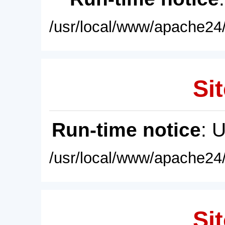
/usr/local/www/apache24/
Sit
Run-time notice
: 
/usr/local/www/apache24/
Sit