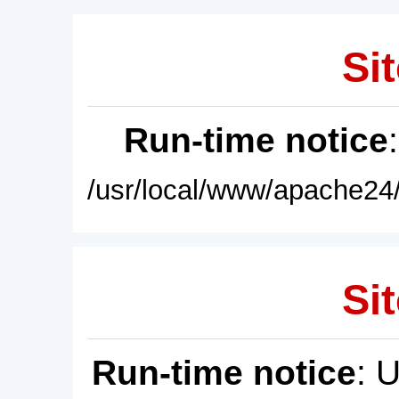
Sit
Run-time notice
/usr/local/www/apache24/
Sit
Run-time notice
: 