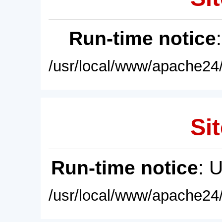
Run-time notice
/usr/local/www/apache24/
Sit
Run-time notice
: 
/usr/local/www/apache24/