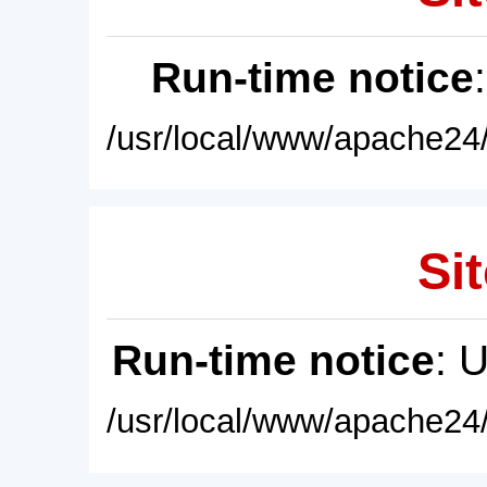
Run-time notice
/usr/local/www/apache24/
Sit
Run-time notice
: 
/usr/local/www/apache24/