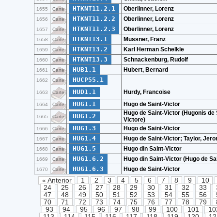
HTKNT11.2.1
Oberlinner, Lorenz
1655
Carte
HTKNT11.2.2
Oberlinner, Lorenz
1656
Carte
HTKNT11.2.3
Oberlinner, Lorenz
1657
Carte
HTKNT13.1
Mussner, Franz
1658
Carte
HTKNT13.2
Karl Herman Schelkle
1659
Carte
HTKNT13.3
Schnackenburg, Rudolf
1660
Carte
HUB1.1
Hubert, Bernard
1661
Carte
HUCP55.1
1662
Carte
HUD1.1
Hurdy, Francoise
1663
Carte
HUG1.1
Hugo de Saint-Victor
1664
Carte
Hugo de Saint-Victor (Hugonis de
HUG1.2
1665
Carte
Victore)
HUG1.3
Hugo de Saint-Victor
1666
Carte
HUG1.4
Hugo de Saint-Victor; Taylor, Jero
1667
Carte
HUG1.5
Hugo din Saint-Victor
1668
Carte
HUG1.6.2
Hugo din Saint-Victor (Hugo de Sai
1669
Carte
HUG1.6.3
Hugo de Saint-Victor
1670
Carte
« Anterior
1
2
3
4
5
6
7
8
9
10
24
25
26
27
28
29
30
31
32
33
47
48
49
50
51
52
53
54
55
56
70
71
72
73
74
75
76
77
78
79
93
94
95
96
97
98
99
100
101
10
113
114
115
116
117
118
119
120
12