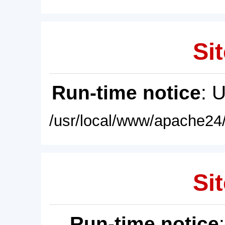
Sit
Run-time notice
: 
/usr/local/www/apache24/
Sit
Run-time notice