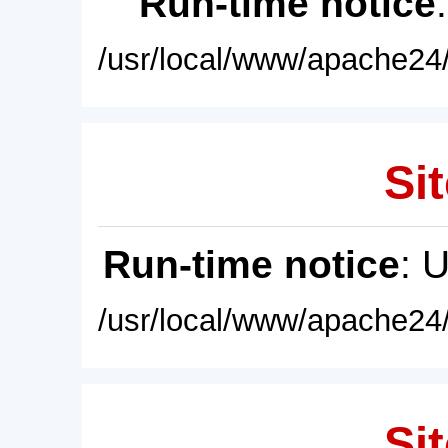
Run-time notice
/usr/local/www/apache24/
Sit
Run-time notice
: 
/usr/local/www/apache24/
Sit