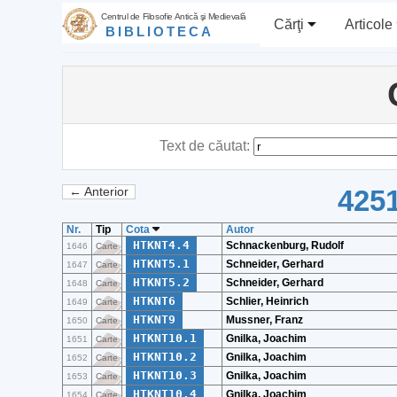
Centrul de Filosofie Antică şi Medievală
Cărţi
Articole
BIBLIOTECA
Text de căutat:
4251
← Anterior
Nr.
Tip
Cota
Autor
HTKNT4.4
Schnackenburg, Rudolf
1646
Carte
HTKNT5.1
Schneider, Gerhard
1647
Carte
HTKNT5.2
Schneider, Gerhard
1648
Carte
HTKNT6
Schlier, Heinrich
1649
Carte
HTKNT9
Mussner, Franz
1650
Carte
HTKNT10.1
Gnilka, Joachim
1651
Carte
HTKNT10.2
Gnilka, Joachim
1652
Carte
HTKNT10.3
Gnilka, Joachim
1653
Carte
HTKNT10.4
Gnilka, Joachim
1654
Carte