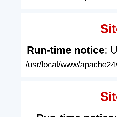
Sit
Run-time notice
: 
/usr/local/www/apache24/
Sit