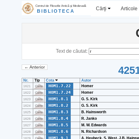
Centrul de Filosofie Antică şi Medievală
Cărţi
Articole
BIBLIOTECA
Text de căutat:
4251
← Anterior
Nr.
Tip
Cota
Autor
HOM1.7.22
Homer
1621
Carte
HOM1.7.24
Homer
1622
Carte
HOM1.8.1
G. S. Kirk
1623
Carte
HOM1.8.2
G. S. Kirk
1624
Carte
HOM1.8.3
B. Hainsworth
1625
Carte
HOM1.8.4
R. Janko
1626
Carte
HOM1.8.5
M. W. Edwards
1627
Carte
HOM1.8.6
N. Richardson
1628
Carte
HOM1.9.1
A. Heubeck, S. West, J.B. Hains
1629
Carte