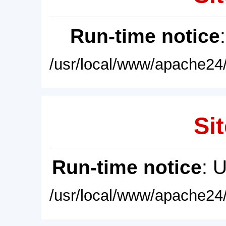
Run-time notice
/usr/local/www/apache24/
Sit
Run-time notice
: 
/usr/local/www/apache24/