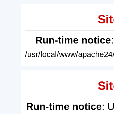
Sit
Run-time notice
/usr/local/www/apache24/
Sit
Run-time notice
: 