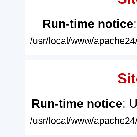
Run-time notice
/usr/local/www/apache24/
Sit
Run-time notice
: 
/usr/local/www/apache24/