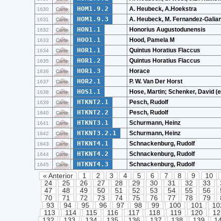
HOM1.9.2
A. Heubeck, A.Hoekstra
1630
Carte
HOM1.9.3
A. Heubeck, M. Fernandez-Galian
1631
Carte
HON1.1
Honorius Augustodunensis
1632
Carte
HOO1.1
Hood, Pamela M
1633
Carte
HOR1.1
Quintus Horatius Flaccus
1634
Carte
HOR1.2
Quintus Horatius Flaccus
1635
Carte
HOR1.3
Horace
1636
Carte
HOR2.1
P. W. Van Der Horst
1637
Carte
HOS1.1
Hose, Martin; Schenker, David (e
1638
Carte
HTKNT2.1
Pesch, Rudolf
1639
Carte
HTKNT2.2
Pesch, Rudolf
1640
Carte
HTKNT3.1
Schurmann, Heinz
1641
Carte
HTKNT3.2.1
Schurmann, Heinz
1642
Carte
HTKNT4.1
Schnackenburg, Rudolf
1643
Carte
HTKNT4.2
Schnackenburg, Rudolf
1644
Carte
HTKNT4.3
Schnackenburg, Rudolf
1645
Carte
« Anterior
1
2
3
4
5
6
7
8
9
10
24
25
26
27
28
29
30
31
32
33
47
48
49
50
51
52
53
54
55
56
70
71
72
73
74
75
76
77
78
79
93
94
95
96
97
98
99
100
101
10
113
114
115
116
117
118
119
120
12
132
133
134
135
136
137
138
139
1