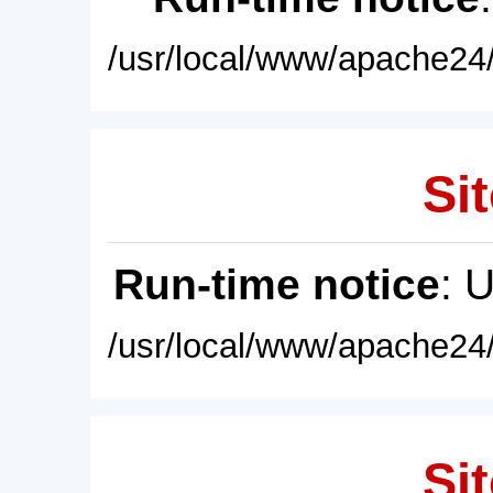
/usr/local/www/apache24/
Sit
Run-time notice
: 
/usr/local/www/apache24/
Sit