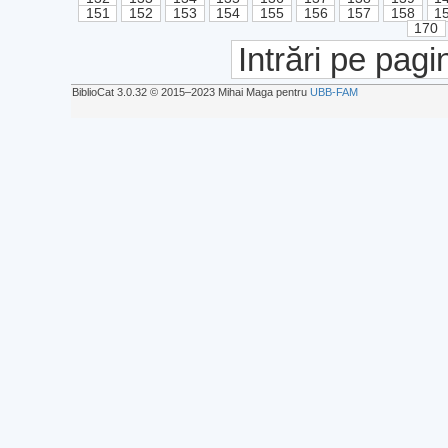
151
152
153
154
155
156
157
158
1
170
Intrări pe pagi
BiblioCat 3.0.32 © 2015‒2023 Mihai Maga pentru
UBB-FAM