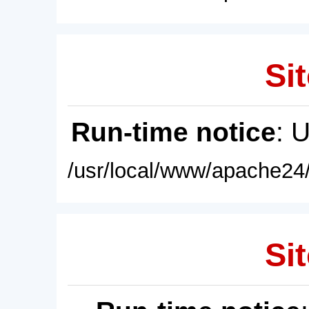
Sit
Run-time notice
: 
/usr/local/www/apache24/
Sit