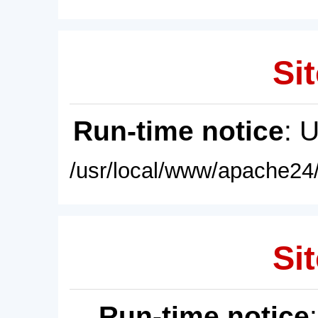
Sit
Run-time notice
: 
/usr/local/www/apache24/
Sit
Run-time notice