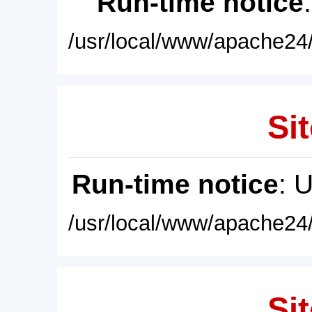
Run-time notice
/usr/local/www/apache24/
Sit
Run-time notice
: 
/usr/local/www/apache24/
Sit