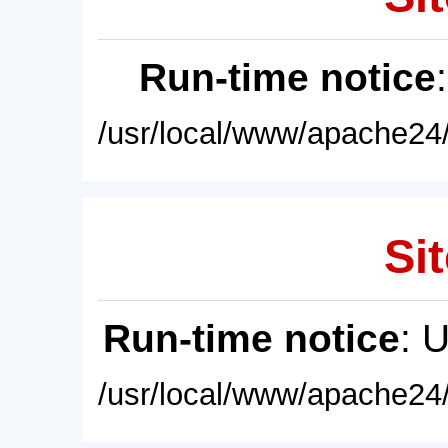
Run-time notice
/usr/local/www/apache24/
Sit
Run-time notice
: 
/usr/local/www/apache24/