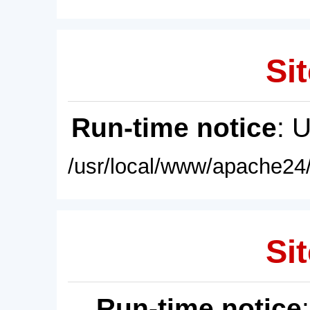
Sit
Run-time notice
: 
/usr/local/www/apache24/
Sit
Run-time notice