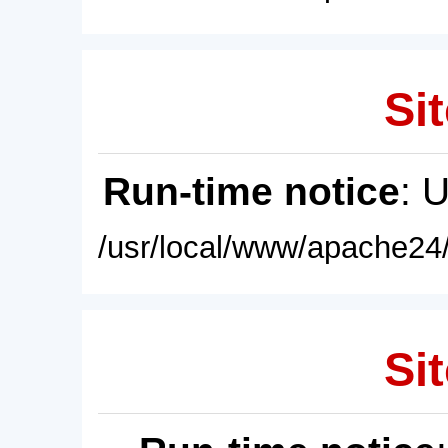
Sit
Run-time notice
: 
/usr/local/www/apache24/
Sit