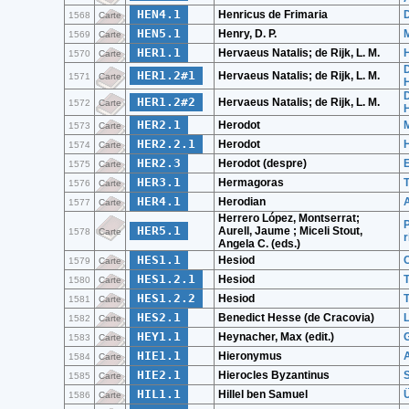
HEN4.1
Henricus de Frimaria
1568
Carte
HEN5.1
Henry, D. P.
M
1569
Carte
HER1.1
Hervaeus Natalis; de Rijk, L. M.
H
1570
Carte
D
HER1.2#1
Hervaeus Natalis; de Rijk, L. M.
1571
Carte
H
D
HER1.2#2
Hervaeus Natalis; de Rijk, L. M.
1572
Carte
H
HER2.1
Herodot
1573
Carte
HER2.2.1
Herodot
H
1574
Carte
HER2.3
Herodot (despre)
E
1575
Carte
HER3.1
Hermagoras
T
1576
Carte
HER4.1
Herodian
A
1577
Carte
Herrero López, Montserrat;
P
HER5.1
Aurell, Jaume ; Miceli Stout,
1578
Carte
r
Angela C. (eds.)
HES1.1
Hesiod
1579
Carte
HES1.2.1
Hesiod
1580
Carte
HES1.2.2
Hesiod
1581
Carte
HES2.1
Benedict Hesse (de Cracovia)
L
1582
Carte
HEY1.1
Heynacher, Max (edit.)
1583
Carte
HIE1.1
Hieronymus
1584
Carte
HIE2.1
Hierocles Byzantinus
1585
Carte
HIL1.1
Hillel ben Samuel
Ü
1586
Carte