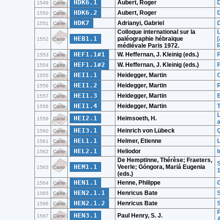
HDK6.1
Aubert, Roger
D
1549
Carte
HDK6.2
Aubert, Roger
D
1550
Carte
HDK7
Adrianyi, Gabriel
D
1551
Carte
Colloque international sur la
L
HEB1.1
paléographie hébraïque
[
1552
Carte
médiévale Paris 1972.
R
HEF1.1#1
W. Heffernan, J. Kleinig (eds.)
P
1553
Carte
HEF1.1#2
W. Heffernan, J. Kleinig (eds.)
P
1554
Carte
HEI1.1
Heidegger, Martin
C
1555
Carte
HEI1.2
Heidegger, Martin
R
1556
Carte
HEI1.3
Heidegger, Martin
1557
Carte
HEI1.4
Heidegger, Martin
T
1558
Carte
HEI2.1
Heimsoeth, H.
1559
Carte
HEI3.1
Heinrich von Lübeck
Q
1560
Carte
HEL1.1
Helmer, Etienne
1561
Carte
HEL2.1
Heliodor
1562
Carte
De Hemptinne, Thérèse; Fraeters,
S
HEM1.1
Veerle; Góngora, Mariá Eugenia
1563
Carte
(eds.)
HEN1.1
Henne, Philippe
G
1564
Carte
HEN2.1.1
Henricus Bate
S
1565
Carte
HEN2.1.2
Henricus Bate
S
1566
Carte
P
HEN3.1
Paul Henry, S. J.
1567
Carte