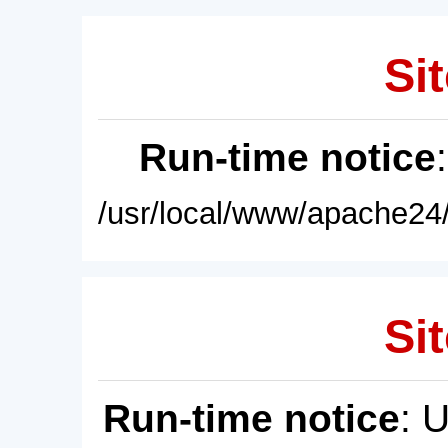
Sit
Run-time notice
/usr/local/www/apache24/
Sit
Run-time notice
: 