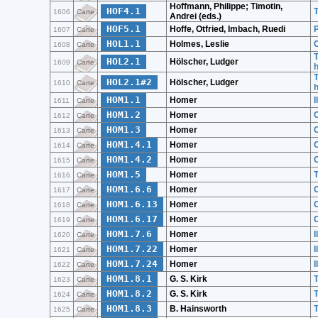
Hoffmann, Philippe; Timotin,
HOF4.1
T
1606
Carte
Andrei (eds.)
HOF5.1
Hoffe, Otfried, Imbach, Ruedi
P
1607
Carte
HOL1.1
Holmes, Leslie
C
1608
Carte
T
HOL2.1
Hölscher, Ludger
1609
Carte
h
T
HOL2.1#2
Hölscher, Ludger
1610
Carte
h
HOM1.1
Homer
I
1611
Carte
HOM1.2
Homer
C
1612
Carte
HOM1.3
Homer
C
1613
Carte
HOM1.4.1
Homer
1614
Carte
HOM1.4.2
Homer
1615
Carte
HOM1.5
Homer
1616
Carte
HOM1.6.6
Homer
1617
Carte
HOM1.6.13
Homer
1618
Carte
HOM1.6.17
Homer
1619
Carte
HOM1.7.6
Homer
I
1620
Carte
HOM1.7.22
Homer
I
1621
Carte
HOM1.7.24
Homer
I
1622
Carte
HOM1.8.1
G. S. Kirk
T
1623
Carte
HOM1.8.2
G. S. Kirk
T
1624
Carte
HOM1.8.3
B. Hainsworth
T
1625
Carte