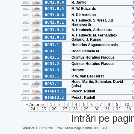
HOM1.8.4
R. Janko
T
1626
Carte
HOM1.8.5
M. W. Edwards
T
1627
Carte
HOM1.8.6
N. Richardson
T
1628
Carte
A. Heubeck, S. West, J.B.
HOM1.9.1
1629
Carte
Hainsworth
HOM1.9.2
A. Heubeck, A.Hoekstra
1630
Carte
A. Heubeck, M. Fernandez-
HOM1.9.3
A
1631
Carte
Galiano, J. Russo
HON1.1
Honorius Augustodunensis
1632
Carte
HOO1.1
Hood, Pamela M
A
1633
Carte
HOR1.1
Quintus Horatius Flaccus
1634
Carte
HOR1.2
Quintus Horatius Flaccus
1635
Carte
HOR1.3
Horace
1636
Carte
HOR2.1
P. W. Van Der Horst
1637
Carte
Hose, Martin; Schenker, David
HOS1.1
A
1638
Carte
(eds.)
HTKNT2.1
Pesch, Rudolf
1639
Carte
HTKNT2.2
Pesch, Rudolf
1640
Carte
« Anterior
1
2
3
4
5
6
7
8
9
10
24
25
26
27
28
29
30
31
32
33
Intrări pe pagi
BiblioCat 3.0.32 © 2015‒2023 Mihai Maga pentru
UBB-FAM