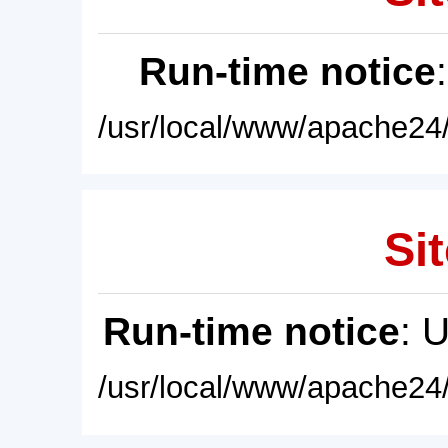
Run-time notice
/usr/local/www/apache24/
Sit
Run-time notice
: 
/usr/local/www/apache24/