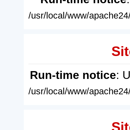
/usr/local/www/apache24/
Sit
Run-time notice
: 
/usr/local/www/apache24/
Sit