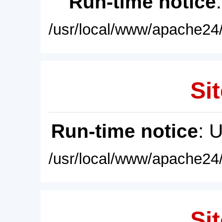
Run-time notice
/usr/local/www/apache24/
Sit
Run-time notice
: 
/usr/local/www/apache24/
Sit