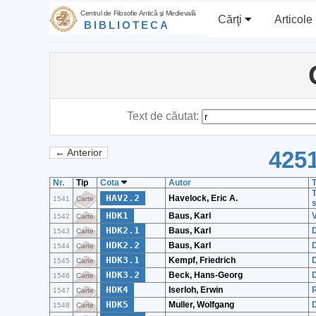
Centrul de Filosofie Antică şi Medievală
Cărţi
Articole
BIBLIOTECA
Text de căutat:
4251
← Anterior
Nr.
Tip
Cota
Autor
T
T
HAV2.2
Havelock, Eric A.
1541
Carte
s
HDK1
Baus, Karl
V
1542
Carte
HDK2.1
Baus, Karl
1543
Carte
HDK2.2
Baus, Karl
1544
Carte
HDK3.1
Kempf, Friedrich
D
1545
Carte
HDK3.2
Beck, Hans-Georg
D
1546
Carte
HDK4
Iserloh, Erwin
1547
Carte
HDK5
Muller, Wolfgang
D
1548
Carte