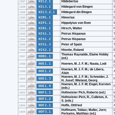
HIL2.1
Hildebertus
1587
Carte
HIL3.1
Hildegard von Bingen
S
1588
Carte
HIL3.2.1
Hildegard din Bingen
S
1589
Carte
HIM1.1
Himerius
1590
Carte
HIP1.1
Hippolytus von Rom
W
1591
Carte
HIR1.1
Hirsch, Walter
1592
Carte
HIS1.1
Petrus Hispanus
T
1593
Carte
HIS1.2
Petrus Hispanus
P
1594
Carte
HIS1.3
Peter of Spain
1595
Carte
HIS2.1
Hisette, Roland
E
1596
Carte
Thomas Raynalde, Elaine Hobby
HOB1.1
T
1597
Carte
(ed.)
B
HOE1.1
Hoenen, M. J. F. M.; Nauta, Lodi
1598
Carte
C
Hoenen, M. J. F. M.; de Libera,
HOE1.2
1599
Carte
Alain
Hoenen, M. J. F. M.; Schneider, J.
HOE1.3
P
1600
Carte
H. Josef; Wieland, Georg
Hoenen, M. J. F. M; Engel, Karsten
HOE1.4
P
1601
Carte
(eds.)
HOF1.1
Hofmeister Pich, Roberto (ed.)
I
1602
Carte
Hofmeister-Pich, R., Culleton, A.
S
HOF1.2
1603
Carte
S. (eds.)
S
HOF2.1
Hoffe, Ottfried
A
1604
Carte
Hoffmann, Tobias; Muller, Jorn;
D
HOF3.1
1605
Carte
Perkams, Matthias (ed.)
T