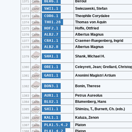
BER6.1
Beroul
1371
Carte
SWI1.1
Swiezawski, Stefan
1372
Carte
COR6.1
Theophile Corydalee
1373
Carte
THO1.28
Thomas von Aquin
1374
Carte
HOF2.1
Hoffe, Ottfried
1375
Carte
ALB2.7
Albertus Magnus
1376
Carte
CRA1.1
Craemer-Ruegenberg, Ingrid
1377
Carte
ALB2.8
Albertus Magnus
1378
Carte
SHA1.1
Shank, Michael H.
1379
Carte
ORE1.1
Celeyrett, Jean; Grellard, Christo
1380
Carte
GAU1.1
Anonimi Magistri Artium
1381
Carte
BON3.1
Bonin, Therese
1382
Carte
AUR1.1
Petrus Aureolus
1383
Carte
BLU2.1
Blumenberg, Hans
1384
Carte
SHI1.1
Shimizu, T., Burnett, Ch. (eds.)
1385
Carte
KAL1.1
Kaluza, Zenon
1386
Carte
PLA1.5.4.2
Platon
1387
Carte
PLA1.4.2
Platon
1388
Carte