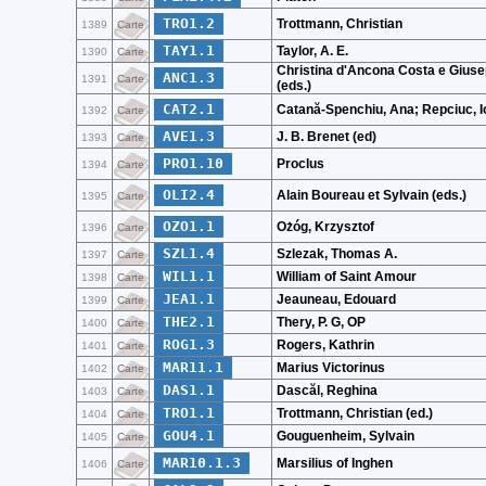
TRO1.2
Trottmann, Christian
1389
Carte
TAY1.1
Taylor, A. E.
1390
Carte
Christina d'Ancona Costa e Gius
ANC1.3
1391
Carte
(eds.)
CAT2.1
Catană-Spenchiu, Ana; Repciuc, 
1392
Carte
AVE1.3
J. B. Brenet (ed)
1393
Carte
PRO1.10
Proclus
1394
Carte
OLI2.4
Alain Boureau et Sylvain (eds.)
1395
Carte
OZO1.1
Ożóg, Krzysztof
1396
Carte
SZL1.4
Szlezak, Thomas A.
1397
Carte
WIL1.1
William of Saint Amour
1398
Carte
JEA1.1
Jeauneau, Edouard
1399
Carte
THE2.1
Thery, P. G, OP
1400
Carte
ROG1.3
Rogers, Kathrin
1401
Carte
MAR11.1
Marius Victorinus
1402
Carte
DAS1.1
Dascăl, Reghina
1403
Carte
TRO1.1
Trottmann, Christian (ed.)
1404
Carte
GOU4.1
Gouguenheim, Sylvain
1405
Carte
MAR10.1.3
Marsilius of Inghen
1406
Carte