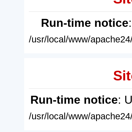
Run-time notice
/usr/local/www/apache24/
Sit
Run-time notice
: 
/usr/local/www/apache24/