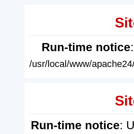
Sit
Run-time notice
/usr/local/www/apache24/
Sit
Run-time notice
: 