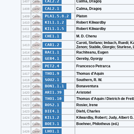
CAL2.2
Calma, Dragoş
1407
Carte
CAL2.1
Calma, Dragoş
1408
Carte
PLA1.5.8.2
Platon
1409
Carte
KIL1.1.2
Robert Kilwardby
1410
Carte
KIL1.1.5
Robert Kilwardby
1411
Carte
CHE1.1
M. D. Chenu
1412
Carte
Caroti, Stefano; Imbach, Ruedi; K
CAR1.2
1413
Carte
Zenon; Stabile, Giorgio; Sturlese, 
RAC1.1
Rachiteanu, Eugen
1414
Carte
GER4.1
Gereby, Gyorgy
1415
Carte
PET2.4
Francesco Petrarca
1416
Carte
THO1.9
Thomas d'Aquin
1417
Carte
SOU2.1
Southern, R. W.
1418
Carte
BON1.1.1
Bonaventura
1419
Carte
ARI1.39
Aristotel
1420
Carte
THO1.10
Thomas d'Aquin / Dietrich de Frei
1421
Carte
ROS2.1
Rosier, Irene
1422
Carte
DIE4.1
Diehl, Charles
1423
Carte
KIL1.2
Kilwardby, Robert; Judy, Albert G. 
1424
Carte
BOE3.1
Boehner, Philotheus (ed.)
1425
Carte
LHO1.1
1426
Carte