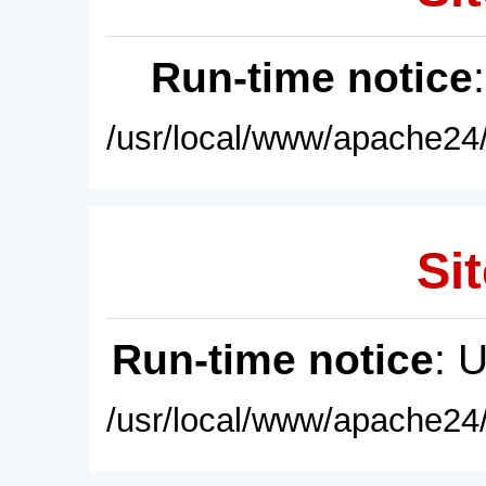
Run-time notice
/usr/local/www/apache24/
Sit
Run-time notice
: 
/usr/local/www/apache24/