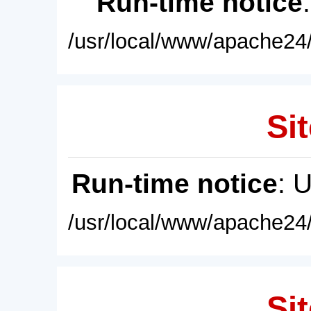
Run-time notice
/usr/local/www/apache24/
Sit
Run-time notice
: 
/usr/local/www/apache24/
Sit