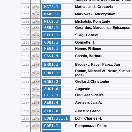
MAT2.1
Mathaeus de Cracovia
1354
Carte
MAR9.1
Markowski, Mieczyslaw
1355
Carte
MIC2.1
Michalski, Konstanty
1356
Carte
GER2.1
Gerardus, Moresenae Episcopus
1357
Carte
SIL1.1
Silagi, Gabriel
1358
Carte
GON1.1
Gonsette, J.
1359
Carte
HEN1.1
Henne, Philippe
1360
Carte
CAS1.4
Cassin, Barbara
1361
Carte
BRO1.1
Brodsky, Pavel, Parez, Jan
1362
Carte
Dunne, Michael W.; Nolan, Simon,
DUN1.1
1363
Carte
(eds)
GRE2.2
Grellard, Christophe
1364
Carte
AUG1.6
Augustin
1365
Carte
OLI2.3
Olivi, Jean Pierre
1366
Carte
AER1.4
Aertsen, Jan. A.
1367
Carte
ALB2.6
Albert le Grand
1368
Carte
LOH1.1.1.1
Lohr, Charles H.
1369
Carte
POM1.1
Pomponazzi, Pietro
1370
Carte