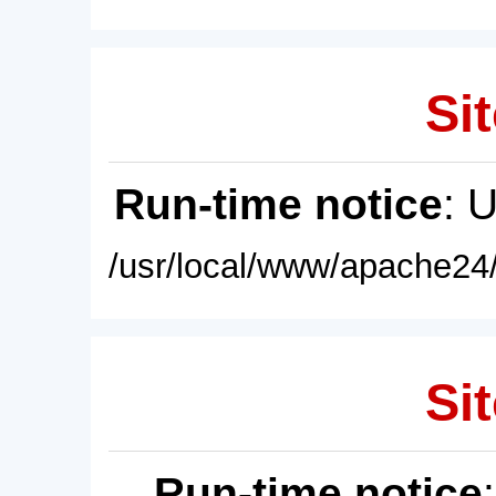
Sit
Run-time notice
: 
/usr/local/www/apache24/
Sit
Run-time notice