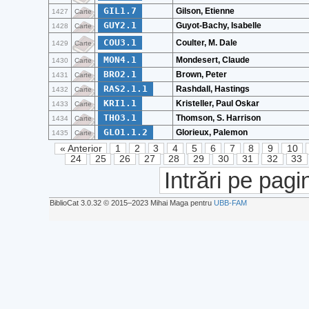
GIL1.7
Gilson, Etienne
1427
Carte
GUY2.1
Guyot-Bachy, Isabelle
1428
Carte
COU3.1
Coulter, M. Dale
1429
Carte
MON4.1
Mondesert, Claude
1430
Carte
BRO2.1
Brown, Peter
1431
Carte
RAS2.1.1
Rashdall, Hastings
1432
Carte
KRI1.1
Kristeller, Paul Oskar
1433
Carte
THO3.1
Thomson, S. Harrison
1434
Carte
GLO1.1.2
Glorieux, Palemon
1435
Carte
« Anterior
1
2
3
4
5
6
7
8
9
10
24
25
26
27
28
29
30
31
32
33
Intrări pe pagi
BiblioCat 3.0.32 © 2015‒2023 Mihai Maga pentru
UBB-FAM