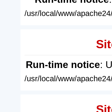
/usr/local/www/apache24/
Sit
Run-time notice
: 
/usr/local/www/apache24/
Sit