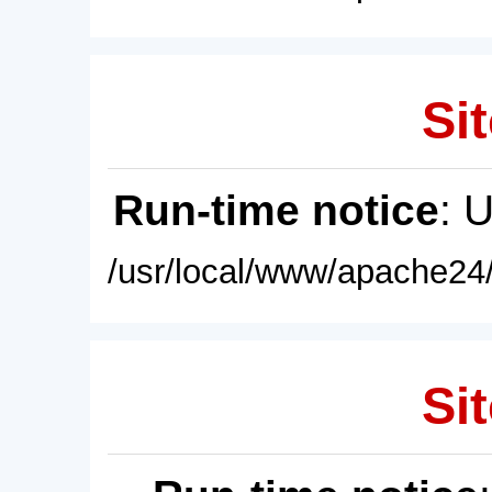
Sit
Run-time notice
: 
/usr/local/www/apache24/
Sit