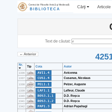
Centrul de Filosofie Antică şi Medievală
Cărţi
Articole
BIBLIOTECA
Text de căutat:
4251
← Anterior
Nr.
Tip
Cota
Autor
AVI1.4
Avicenna
1336
Carte
CUS1.4
Cusanus, Nicolaus
1337
Carte
PEL1.1
Pelzer, Auguste
1338
Carte
LAF1.1
Lafleur, Claude
1339
Carte
ROS3.1.1
D.D. Roşca
1340
Carte
ROS3.1.2
D.D. Roşca
1341
Carte
PAP1.3
Adrian Papahagi
1342
Carte