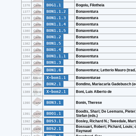
BOG1.1
Bogoiu, Filotheia
1376
Carte
BON1.1.2
Bonaventura
1377
Carte
BON1.1.3
Bonaventura
1378
Carte
BON1.1.4
Bonaventura
1379
Carte
BON1.1.5
Bonaventura
1380
Carte
BON1.2
Bonaventura
1381
Carte
BON1.5
Bonaventura
1382
Carte
BON1.4
Bonaventura
1383
Carte
BON1.1.1
Bonaventura
1384
Carte
BON1.3
Bonaventura
1385
Carte
BON1.6
Bonaventura; Letterio Mauro (trad.
1386
Carte
X-bon1.1
Bonaventurae
1387
Articol
BON2.1
Bondino, Mariacarla Gadebusch (ed
1388
Carte
X-bon2.1
Boni, Luis Alberto de
1389
Articol
BON3.1
Bonin, Therese
1390
Carte
Boodts, Shari; De Leemans, Pieter
BOO1.1
1391
Carte
Stefan (eds.)
BOS3.1
Bosley, Richard N.; Tweedale, Marti
1392
Carte
Bossuart, Robert; Pichard, Louis; 
BOS2.1
1393
Carte
Raynaud