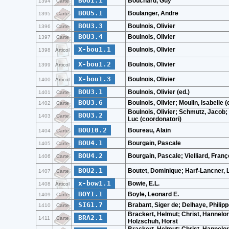
BOU1.1
Bouchard, Guy
1394
Carte
BOU5.1
Boulanger, Andre
1395
Carte
BOU3.3
Boulnois, Olivier
1396
Carte
BOU3.4
Boulnois, Olivier
1397
Carte
X-bou1.1
Boulnois, Olivier
1398
Articol
X-bou1.2
Boulnois, Olivier
1399
Articol
X-bou1.3
Boulnois, Olivier
1400
Articol
BOU3.1
Boulnois, Olivier (ed.)
1401
Carte
BOU3.6
Boulnois, Olivier; Moulin, Isabelle (
1402
Carte
Boulnois, Olivier; Schmutz, Jacob;
BOU3.2
1403
Carte
Luc (coordonatori)
BOU10.2
Boureau, Alain
1404
Carte
BOU4.1
Bourgain, Pascale
1405
Carte
BOU4.2
Bourgain, Pascale; Vielliard, Franç
1406
Carte
BOU2.1
Boutet, Dominique; Harf-Lancner,
1407
Carte
x-bow1.1
Bowie, E.L.
1408
Articol
BOY1.1
Boyle, Leonard E.
1409
Carte
SIG1.7
Brabant, Siger de; Delhaye, Philip
1410
Carte
Brackert, Helmut; Christ, Hannelor
BRA2.1
1411
Carte
Holzschuh, Horst