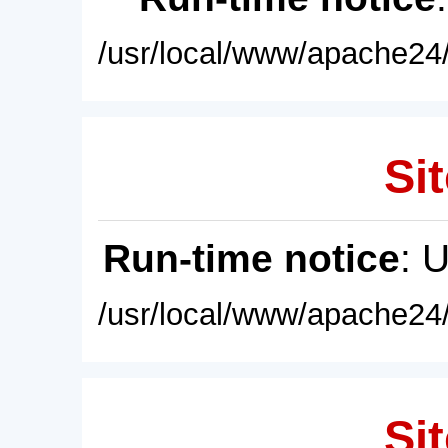
/usr/local/www/apache24/
Sit
Run-time notice
: 
/usr/local/www/apache24/
Sit