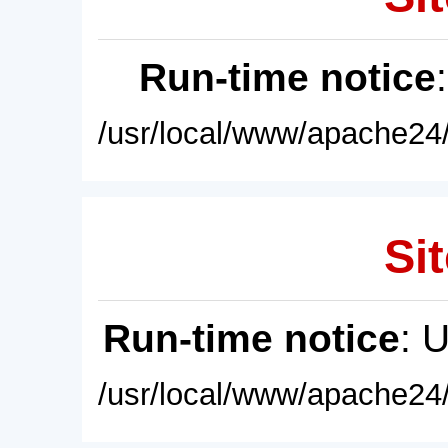
Run-time notice
/usr/local/www/apache24/
Sit
Run-time notice
: 
/usr/local/www/apache24/