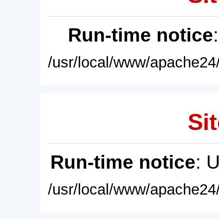
Run-time notice
/usr/local/www/apache24/
Sit
Run-time notice
: 
/usr/local/www/apache24/