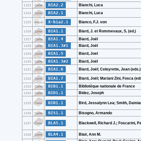
BIA2.2
Bianchi, Luca
1323
Carte
BIA2.1
Bianchi, Luca
1324
Carte
X-bia2.1
Bianco, F.J. von
1325
Articol
BIA1.1
Biard, J. et Rommevaux, S. (ed.)
1326
Carte
BIA1.4
Biard, Joël
1327
Carte
BIA1.3#1
Biard, Joël
1328
Carte
BIA1.5
Biard, Joel
1329
Carte
BIA1.3#2
Biard, Joël
1330
Carte
BIA1.6
Biard, Joël; Celeyrette, Jean (eds.)
1331
Carte
BIA1.7
Biard, Joël; Mariani Zini, Fosca (ed
1332
Carte
BIB1.1
Bibliotèque nationale de France
1333
Carte
BID1.1
Bidez, Joseph
1334
Carte
BIR1.1
Bird, Jessalynn Lea; Smith, Damian
1335
Carte
BIS1.1
Bisogno, Armando
1336
Carte
BLA5.1
Blackwell, Richard J.; Foscarini, P
1337
Carte
BLA4.1
Blair, Ann M.
1338
Carte