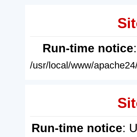
Sit
Run-time notice
/usr/local/www/apache24/
Sit
Run-time notice
: 