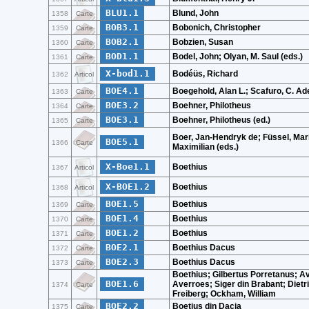
BLU1.1
Blund, John
1358
Carte
BOB3.1
Bobonich, Christopher
1359
Carte
BOB2.1
Bobzien, Susan
1360
Carte
BOD1.1
Bodel, John; Olyan, M. Saul (eds.)
1361
Carte
X-bod1.1
Bodéüs, Richard
1362
Articol
BOE4.1
Boegehold, Alan L.; Scafuro, C. Ade
1363
Carte
BOE3.2
Boehner, Philotheus
1364
Carte
BOE3.1
Boehner, Philotheus (ed.)
1365
Carte
Boer, Jan-Hendryk de; Füssel, Mar
BOE5.1
1366
Carte
Maximilian (eds.)
X-Boe1.1
Boethius
1367
Articol
X-BOE1.2
Boethius
1368
Articol
BOE1.5
Boethius
1369
Carte
BOE1.4
Boethius
1370
Carte
BOE1.2
Boethius
1371
Carte
BOE2.1
Boethius Dacus
1372
Carte
BOE2.3
Boethius Dacus
1373
Carte
Boethius; Gilbertus Porretanus; A
BOE1.6
Averroes; Siger din Brabant; Dietr
1374
Carte
Freiberg; Ockham, William
BOE2.2
Boetius din Dacia
1375
Carte