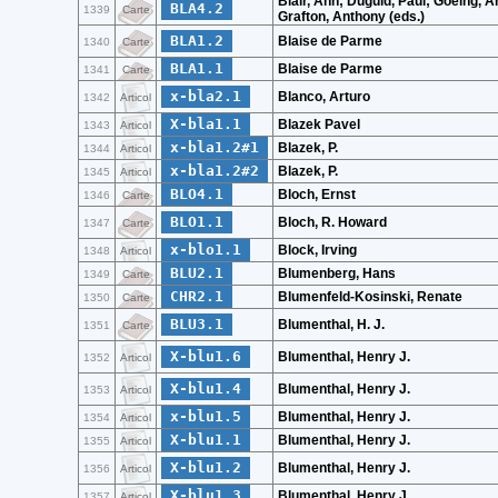
Blair, Ann; Duguid, Paul; Goeing, An
BLA4.2
1339
Carte
Grafton, Anthony (eds.)
BLA1.2
Blaise de Parme
1340
Carte
BLA1.1
Blaise de Parme
1341
Carte
x-bla2.1
Blanco, Arturo
1342
Articol
X-bla1.1
Blazek Pavel
1343
Articol
x-bla1.2#1
Blazek, P.
1344
Articol
x-bla1.2#2
Blazek, P.
1345
Articol
BLO4.1
Bloch, Ernst
1346
Carte
BLO1.1
Bloch, R. Howard
1347
Carte
x-blo1.1
Block, Irving
1348
Articol
BLU2.1
Blumenberg, Hans
1349
Carte
CHR2.1
Blumenfeld-Kosinski, Renate
1350
Carte
BLU3.1
Blumenthal, H. J.
1351
Carte
X-blu1.6
Blumenthal, Henry J.
1352
Articol
X-blu1.4
Blumenthal, Henry J.
1353
Articol
x-blu1.5
Blumenthal, Henry J.
1354
Articol
X-blu1.1
Blumenthal, Henry J.
1355
Articol
X-blu1.2
Blumenthal, Henry J.
1356
Articol
X-blu1.3
Blumenthal, Henry J.
1357
Articol