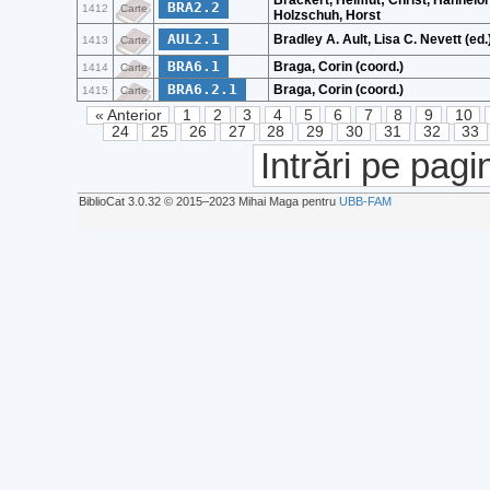
Brackert, Helmut; Christ, Hannelor
BRA2.2
1412
Carte
Holzschuh, Horst
AUL2.1
Bradley A. Ault, Lisa C. Nevett (ed.
1413
Carte
BRA6.1
Braga, Corin (coord.)
1414
Carte
BRA6.2.1
Braga, Corin (coord.)
1415
Carte
« Anterior
1
2
3
4
5
6
7
8
9
10
24
25
26
27
28
29
30
31
32
33
Intrări pe pagi
BiblioCat 3.0.32 © 2015‒2023 Mihai Maga pentru
UBB-FAM