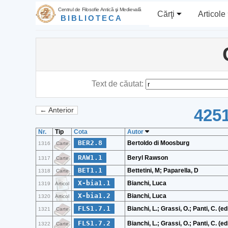
Centrul de Filosofie Antică şi Medievală
Cărţi
Articole
BIBLIOTECA
Text de căutat:
4251
← Anterior
Nr.
Tip
Cota
Autor
BER2.8
Bertoldo di Moosburg
1316
Carte
RAW1.1
Beryl Rawson
1317
Carte
BET1.1
Bettetini, M; Paparella, D
1318
Carte
X-bia1.1
Bianchi, Luca
1319
Articol
X-bia1.2
Bianchi, Luca
1320
Articol
FLS1.7.1
Bianchi, L.; Grassi, O.; Panti, C. (ed
1321
Carte
FLS1.7.2
Bianchi, L.; Grassi, O.; Panti, C. (ed
1322
Carte