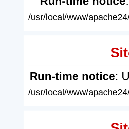
Run-time notice
/usr/local/www/apache24/
Sit
Run-time notice
: 
/usr/local/www/apache24/
Sit