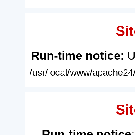
Sit
Run-time notice
: 
/usr/local/www/apache24/
Sit
Run-time notice