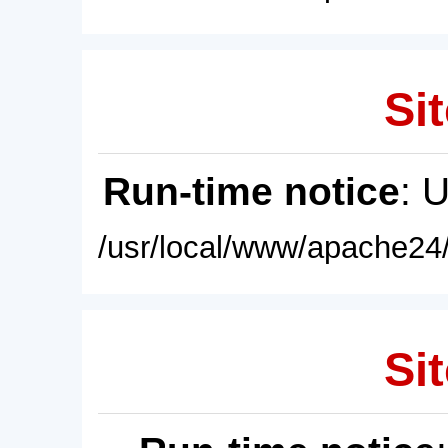
Sit
Run-time notice
: 
/usr/local/www/apache24/
Sit