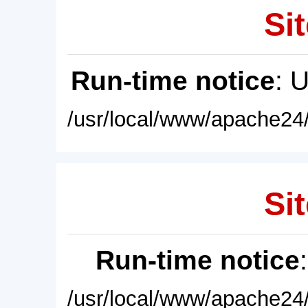
Sit
Run-time notice
: 
/usr/local/www/apache24/
Sit
Run-time notice
/usr/local/www/apache24/