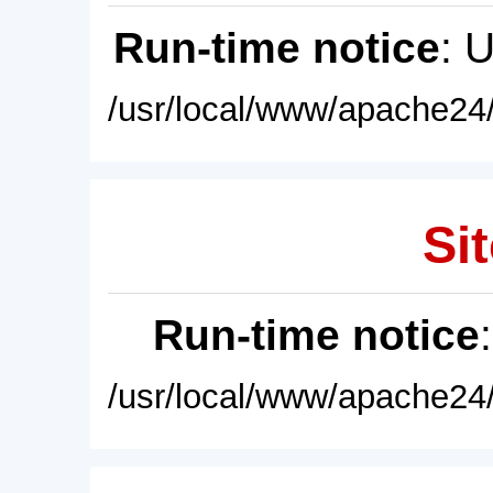
Run-time notice
: 
/usr/local/www/apache24/
Sit
Run-time notice
/usr/local/www/apache24/