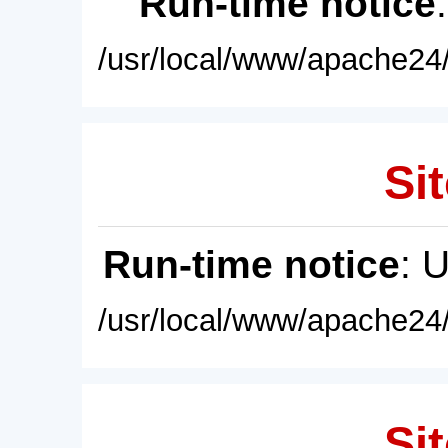
Run-time notice
/usr/local/www/apache24/
Sit
Run-time notice
: 
/usr/local/www/apache24/
Sit