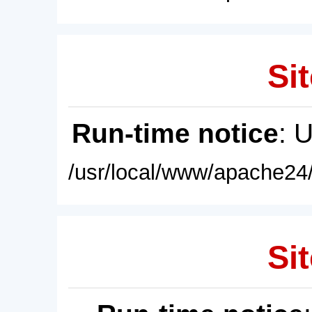
Sit
Run-time notice
: 
/usr/local/www/apache24/
Sit